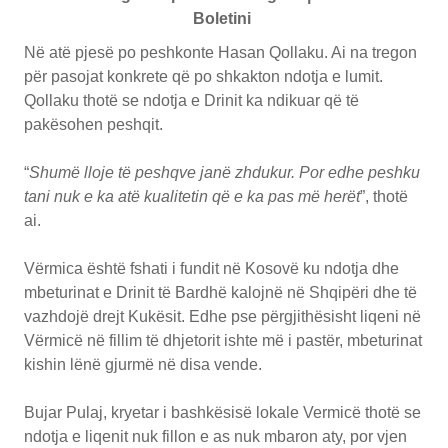
Boletini
Në atë pjesë po peshkonte Hasan Qollaku. Ai na tregon
për pasojat konkrete që po shkakton ndotja e lumit.
Qollaku thotë se ndotja e Drinit ka ndikuar që të
pakësohen peshqit.
“
Shumë lloje të peshqve janë zhdukur. Por edhe peshku
tani nuk e ka atë kualitetin që e ka pas më herët
”, thotë
ai.
Vërmica është fshati i fundit në Kosovë ku ndotja dhe
mbeturinat e Drinit të Bardhë kalojnë në Shqipëri dhe të
vazhdojë drejt Kukësit. Edhe pse përgjithësisht liqeni në
Vërmicë në fillim të dhjetorit ishte më i pastër, mbeturinat
kishin lënë gjurmë në disa vende.
Bujar Pulaj, kryetar i bashkësisë lokale Vermicë thotë se
ndotja e liqenit nuk fillon e as nuk mbaron aty, por vjen