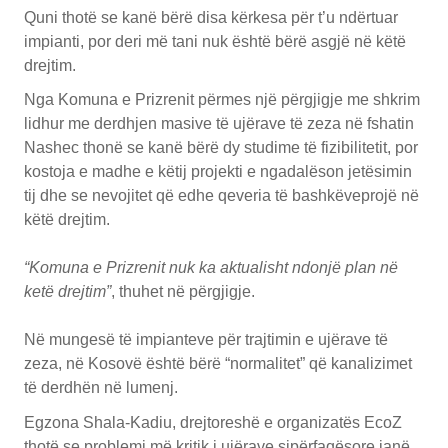
Quni thotë se kanë bërë disa kërkesa për t’u ndërtuar
impianti, por deri më tani nuk është bërë asgjë në këtë
drejtim.
Nga Komuna e Prizrenit përmes një përgjigje me shkrim
lidhur me derdhjen masive të ujërave të zeza në fshatin
Nashec thonë se kanë bërë dy studime të fizibilitetit, por
kostoja e madhe e këtij projekti e ngadalëson jetësimin
tij dhe se nevojitet që edhe qeveria të bashkëveprojë në
këtë drejtim.
“Komuna e Prizrenit nuk ka aktualisht ndonjë plan në
ketë drejtim”
, thuhet në përgjigje.
Në mungesë të impianteve për trajtimin e ujërave të
zeza, në Kosovë është bërë “normalitet” që kanalizimet
të derdhën në lumenj.
Egzona Shala-Kadiu, drejtoreshë e organizatës EcoZ
thotë se problemi më kritik i ujërave sipërfaqësore janë