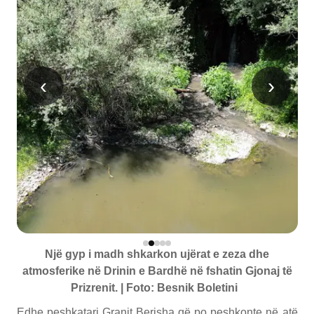
‹
›
Një gyp i madh shkarkon ujërat e zeza dhe
atmosferike në Drinin e Bardhë në fshatin Gjonaj të
Prizrenit. | Foto: Besnik Boletini
Edhe peshkatari Granit Berisha që po peshkonte në atë