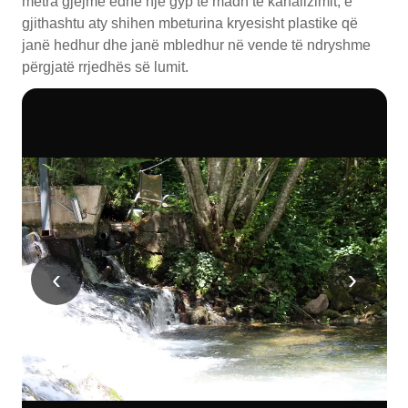
metra gjejmë edhe një gyp të madh të kanalizimit, e
gjithashtu aty shihen mbeturina kryesisht plastike që
janë hedhur dhe janë mbledhur në vende të ndryshme
përgjatë rrjedhës së lumit.
‹
›