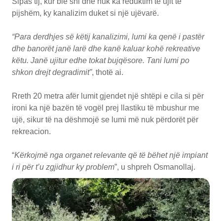
Sipas tij, kur bie shi dhe nuk ka reduktim të ujit të
pijshëm, ky kanalizim duket si një ujëvarë.
“Para derdhjes së këtij kanalizimi, lumi ka qenë i pastër
dhe banorët janë larë dhe kanë kaluar kohë rekreative
këtu. Janë ujitur edhe tokat bujqësore. Tani lumi po
shkon drejt degradimit”
, thotë ai.
Rreth 20 metra afër lumit gjendet një shtëpi e cila si për
ironi ka një bazën të vogël prej llastiku të mbushur me
ujë, sikur të na dëshmojë se lumi më nuk përdorët për
rekreacion.
“
Kërkojmë nga organet relevante që të bëhet një impiant
i ri për t’u zgjidhur ky problem
”, u shpreh Osmanollaj.