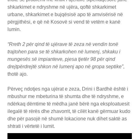
shkarkimet e ndryshme në ujëra, qoftë shkarkimet
urbane, shkarkimet e bujqësisë apo të amvisërisë në
përgjithësi, e që në Kosovë si vend të vetëm e kanë
lumin.
“Rreth 2 për qind të ujërave të zeza në vendin tonë
trajtohen para se të shkarkohen në lumenj, shkaku i
mungesës së impianteve, pjesa tjetër 98 për qind
drejtpërdrejtë shkon në lumenj apo në gropa septike”
,
thotë ajo.
Përveç ndotjes nga ujërat e zeza, Drini i Bardhë është i
mbushur me mbeturina të shumta dhe të ndryshme, e
ndërkaq dëmtime të mëdha janë bërë nga eksploatuesit
ilegalë të rërës dhe zhavorrit, të cilët kanë gërmuar kudo
dhe për pasojë në shumë lokacione nuk dihet saktë as
shtrati i vërtetë i lumit.