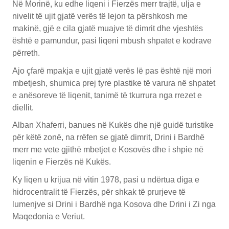
Në Morinë, ku edhe liqeni i Fierzës merr trajtë, ulja e
nivelit të ujit gjatë verës të lejon ta përshkosh me
makinë, gjë e cila gjatë muajve të dimrit dhe vjeshtës
është e pamundur, pasi liqeni mbush shpatet e kodrave
përreth.
Ajo çfarë mpakja e ujit gjatë verës lë pas është një mori
mbetjesh, shumica prej tyre plastike të varura në shpatet
e anësoreve të liqenit, tanimë të tkurrura nga rrezet e
diellit.
Alban Xhaferri, banues në Kukës dhe një guidë turistike
për këtë zonë, na rrëfen se gjatë dimrit, Drini i Bardhë
merr me vete gjithë mbetjet e Kosovës dhe i shpie në
liqenin e Fierzës në Kukës.
Ky liqen u krijua në vitin 1978, pasi u ndërtua diga e
hidrocentralit të Fierzës, për shkak të prurjeve të
lumenjve si Drini i Bardhë nga Kosova dhe Drini i Zi nga
Maqedonia e Veriut.