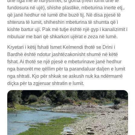
dhe nga me të ndryshmet, si goma (rreth lumit dhe të
fundosura në ujë), shishe plastike, mbeturina inerte etj,.
që janë hedhur në lumë dhe buzë tij. Në disa pjesë të
shterura të lumit, shiheshin mbeturina të shumta që i
kishte bartur uji. Pak më tutje është një gyp i kanalizimit i
mbuluar me bari që shkarkon ujërat e zeza në lumë.
Kryetari i këtij fshati Ismet Kelmendi thotë se Drini i
Bardhë është ndotur jashtëzakonisht shumë në këtë
fshat. Ai thotë se një pjesë e mbeturinave janë hedhur
nga banorët me qëllim për ta parandaluar daljen e lumit
nga shtrati. Kjo për shkak se askush nuk ka ndërmarrë
diçka për ta zgjeruar shtratin e lumit.