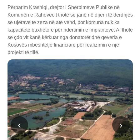
Përparim Krasniqi, drejtor i Shërbimeve Publike në
Komunën e Rahovecit thotë se janë në dijeni të derdhjes
së ujërave të zeza në atë vend, por komuna nuk ka
kapacitete buxhetore për ndërtimin e impianteve. Ai thotë
se çdo vit kanë kërkuar nga donatorët dhe qeveria e
Kosovës mbështetje financiare për realizimin e një
projekti të tillë.
‹
›