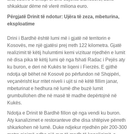
shkaktuar dëme në vlerë miliona euro.
Përgjatë Drinit të ndotur: Ujëra të zeza, mbeturina,
eksploatime
Drini i Bardhë është lumi më i gjatë në territorin e
Kosovës, me një gjatësi prej rreth 122 kilometra. Gjatë
realizimit të këtij hulumtimi kemi vizituar rrjedhën e lumit
në disa pika të këtij lumi që nga fshati Radac i Pejës aty
ku buron, e deri në Kukës te liqeni i Fierzës. E gjithë
ndotja që bëhet në Kosovë po përfundon në Shqipëri,
veçanërisht kur rritet niveli i ujit si në këtë fillim janar,
mbeturinat e hedhura në lumë dhe buzë lumit
grumbullohen dhe në masë të madhe depërtojnë në
Kukës.
Ndotja e Drinit të Bardhë fillon që nga vendi ku buron.
Aty kanalizimet e restoranteve dhe disa shtëpive përreth
shkarkohen në lumë. Duke ndjekur rrjedhën për 200-300