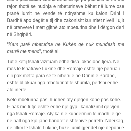
rajon thotë se hudhja e mbeturinave bëhet në lumë ose
pranë lumit në vende të ndryshme ku kalon Drini i
Bardhë apo degët e tij dhe zakonisht kur rritet niveli i ujit
në pranverë i merr gjithë ato mbeturina dhe i dërgon deri
në Shqipëri.
“
Kam parë mbeturina në Kukës që nuk mundesh me
marrë me mend
”, thotë ai.
Tutje këtij fshati vizituam edhe disa lokacione tjera. Në
mes të fshatrave Lukinë dhe Romajë është një përrua i
cili pak metra para se të mbërrijë në Drinin e Bardhë,
është bllokuar nga mbeturinat të shumta, përfshi edhe
ato inerte.
Këto mbeturina pasi hudhen aty djegën kohë pas kohe.
E pak më tutje është edhe një gyp i kanalizimit që vjen
nga fshati Romajë. Aty ka një kundërmim të madh, e që
në hall nga kjo janë banorët e shtëpive përreth. Ndërkaq,
në fillim të fshatit Lukinë, buzë lumit gjendet një deponi e