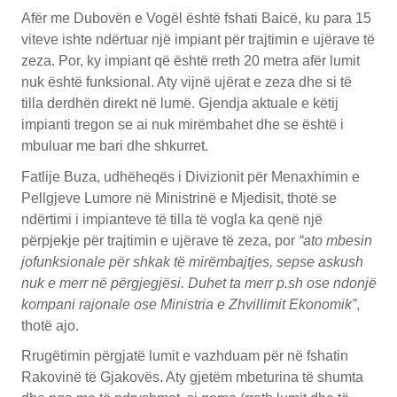
Afër me Dubovën e Vogël është fshati Baicë, ku para 15
viteve ishte ndërtuar një impiant për trajtimin e ujërave të
zeza. Por, ky impiant që është rreth 20 metra afër lumit
nuk është funksional. Aty vijnë ujërat e zeza dhe si të
tilla derdhën direkt në lumë. Gjendja aktuale e këtij
impianti tregon se ai nuk mirëmbahet dhe se është i
mbuluar me bari dhe shkurret.
Fatlije Buza, udhëheqës i Divizionit për Menaxhimin e
Pellgjeve Lumore në Ministrinë e Mjedisit, thotë se
ndërtimi i impianteve të tilla të vogla ka qenë një
përpjekje për trajtimin e ujërave të zeza, por
“ato mbesin
jofunksionale për shkak të mirëmbajtjes, sepse askush
nuk e merr në përgjegjësi. Duhet ta merr p.sh ose ndonjë
kompani rajonale ose Ministria e Zhvillimit Ekonomik”
,
thotë ajo.
Rrugëtimin përgjatë lumit e vazhduam për në fshatin
Rakovinë të Gjakovës. Aty gjetëm mbeturina të shumta