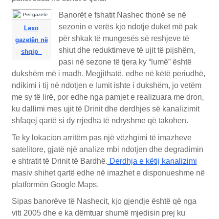
Banorët e fshatit Nashec thonë se në
sezonin e verës kjo ndotje duket më pak
Lexo
për shkak të mungesës së reshjeve të
gazetën në
shiut dhe reduktimeve të ujit të pijshëm,
shqip
pasi në sezone të tjera ky “lumë” është
dukshëm më i madh. Megjithatë, edhe në këtë periudhë,
ndikimi i tij në ndotjen e lumit ishte i dukshëm, jo vetëm
me sy të lirë, por edhe nga pamjet e realizuara me dron,
ku dallimi mes ujit të Drinit dhe derdhjes së kanalizimit
shfaqej qartë si dy rrjedha të ndryshme që takohen.
Te ky lokacion arritëm pas një vëzhgimi të imazheve
satelitore, gjatë një analize mbi ndotjen dhe degradimin
e shtratit të Drinit të Bardhë.
Derdhja e këtij kanalizimi
masiv shihet qartë edhe në imazhet e disponueshme në
platformën Google Maps.
Sipas banorëve të Nashecit, kjo gjendje është që nga
viti 2005 dhe e ka dëmtuar shumë mjedisin prej ku