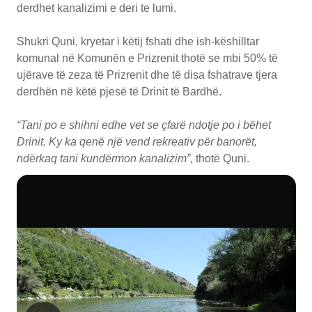
derdhet kanalizimi e deri te lumi.
Shukri Quni, kryetar i këtij fshati dhe ish-këshilltar
komunal në Komunën e Prizrenit thotë se mbi 50% të
ujërave të zeza të Prizrenit dhe të disa fshatrave tjera
derdhën në këtë pjesë të Drinit të Bardhë.
“Tani po e shihni edhe vet se çfarë ndotje po i bëhet
Drinit. Ky ka qenë një vend rekreativ për banorët,
ndërkaq tani kundërmon kanalizim”
, thotë Quni.