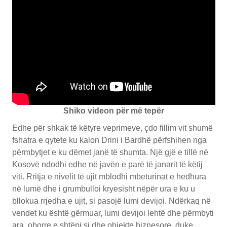
Shiko videon për më tepër
Edhe për shkak të këtyre veprimeve, çdo fillim vit shumë
fshatra e qytete ku kalon Drini i Bardhë përfshihen nga
përmbytjet e ku dëmet janë të shumta. Një gjë e tillë në
Kosovë ndodhi edhe në javën e parë të janarit të këtij
viti. Rritja e nivelit të ujit mblodhi mbeturinat e hedhura
në lumë dhe i grumbulloi kryesisht nëpër ura e ku u
bllokua rrjedha e ujit, si pasojë lumi devijoi. Ndërkaq në
vendet ku është gërmuar, lumi devijoi lehtë dhe përmbyti
ara, oborre e shtëpi si dhe objekte biznesore, duke