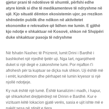
gjetur prani të ndotësve të shumtë, përfshi edhe
atyre kimik si dhe të medikamenteve të ndryshme në
ujë. Kjo situatë dëmton ekosistemin ujor, po rrezikon
shëndetin publik dhe ndikon në aktivitetet
ekonomike e rekreative që lidhen me lumin. E gjithë
kjo ndotje e shkaktuar në Kosovë, shkon në Shqipëri
duke shkaktuar pasoja të ndryshme
Në fshatin Nashec të Prizrenit, lumit Drini i Bardhë i
bashkohet një rrjedhë tjetër uji. Nga lart, nganjëherë
duket si një degë e zakonshme lumi. Por mjafton t’i
afrohesh për ta kuptuar se diçka nuk shkon. Uji është më
i errët, kundërmon dhe përhapet në lumin kryesor si një
njollë ndotjeje.
Ky nuk është një lumë. Është kanalizim i madh, i hapur,
që shkarkohet drejtpërdrejt në Drinin e Bardhë. Kur e
vizituam këtë lokacion gjatë verës, sasia e ujit ishte më e
pakët sesa në stinët e tjera.