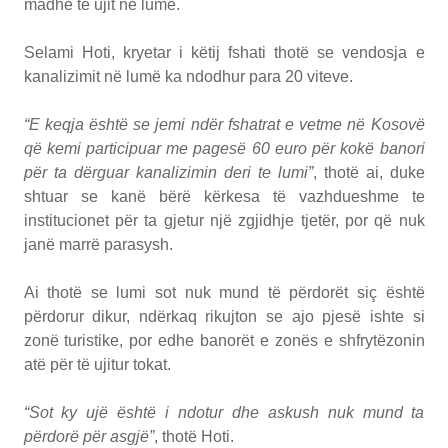
madhe të ujit në lumë.
Selami Hoti, kryetar i këtij fshati thotë se vendosja e
kanalizimit në lumë ka ndodhur para 20 viteve.
“E keqja është se jemi ndër fshatrat e vetme në Kosovë
që kemi participuar me pagesë 60 euro për kokë banori
për ta dërguar kanalizimin deri te lumi”
, thotë ai, duke
shtuar se kanë bërë kërkesa të vazhdueshme te
institucionet për ta gjetur një zgjidhje tjetër, por që nuk
janë marrë parasysh.
Ai thotë se lumi sot nuk mund të përdorët siç është
përdorur dikur, ndërkaq rikujton se ajo pjesë ishte si
zonë turistike, por edhe banorët e zonës e shfrytëzonin
atë për të ujitur tokat.
“Sot ky ujë është i ndotur dhe askush nuk mund ta
përdorë për asgjë”
, thotë Hoti.