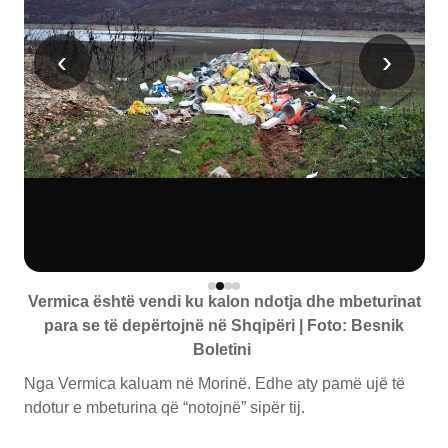
‹
›
Vermica është vendi ku kalon ndotja dhe mbeturinat
para se të depërtojnë në Shqipëri | Foto: Besnik
Boletini
Nga Vermica kaluam në Morinë. Edhe aty pamë ujë të
ndotur e mbeturina që “notojnë” sipër tij.