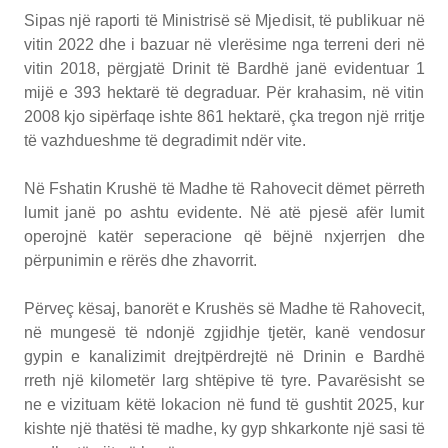
Sipas një raporti të Ministrisë së Mjedisit, të publikuar në
vitin 2022 dhe i bazuar në vlerësime nga terreni deri në
vitin 2018, përgjatë Drinit të Bardhë janë evidentuar 1
mijë e 393 hektarë të degraduar. Për krahasim, në vitin
2008 kjo sipërfaqe ishte 861 hektarë, çka tregon një rritje
të vazhdueshme të degradimit ndër vite.
Në Fshatin Krushë të Madhe të Rahovecit dëmet përreth
lumit janë po ashtu evidente. Në atë pjesë afër lumit
operojnë katër seperacione që bëjnë nxjerrjen dhe
përpunimin e rërës dhe zhavorrit.
Përveç kësaj, banorët e Krushës së Madhe të Rahovecit,
në mungesë të ndonjë zgjidhje tjetër, kanë vendosur
gypin e kanalizimit drejtpërdrejtë në Drinin e Bardhë
rreth një kilometër larg shtëpive të tyre. Pavarësisht se
ne e vizituam këtë lokacion në fund të gushtit 2025, kur
kishte një thatësi të madhe, ky gyp shkarkonte një sasi të