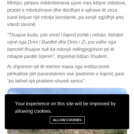
Mirëpo, përpos shkëmbimeve ujore mes këtyre shteteve,
prurjet e mbeturinave dhe derdhjet e ujërave të zeza
kanë krijuar një ndotje konstante, pa asnjë zgjidhje prej
vitesh tanimë.
“Thuajse kudo, çdo vend i liqenit është i ndotur. Ndotjet
vijnë nga Drini i Bardhë dhe Drini i Zi, por edhe nga
banorët thuajse nuk ka ndonjë ndërgjegjësim që të
mbajnë pastër liqenin”,
shprehet Alban Xhaferri.
Ai shpreson që të merren masa nga institucionet
përkatëse për parandalimin ose pastrimin e liqenit, pasi
“po bëhet një problem shumë serioz”.
Your experience on this site will be improved by
allowing cookies.
ALLOW COOKIES