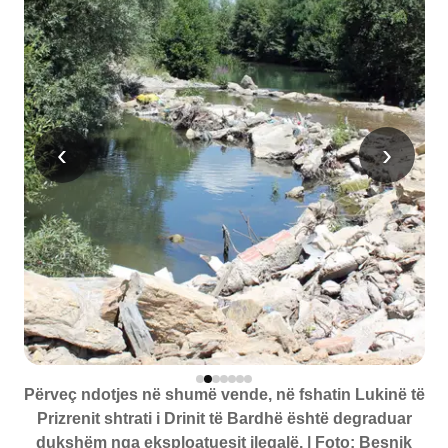
‹
›
Përveç ndotjes në shumë vende, në fshatin Lukinë të
Prizrenit shtrati i Drinit të Bardhë është degraduar
dukshëm nga eksploatuesit ilegalë. | Foto: Besnik