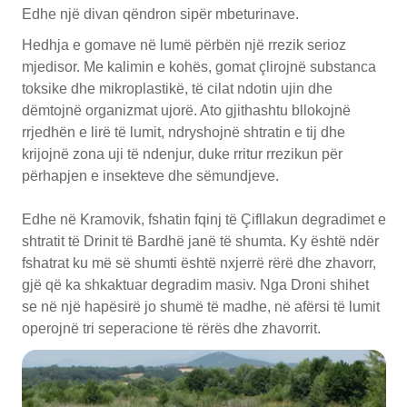
Edhe një divan qëndron sipër mbeturinave.
Hedhja e gomave në lumë përbën një rrezik serioz
mjedisor. Me kalimin e kohës, gomat çlirojnë substanca
toksike dhe mikroplastikë, të cilat ndotin ujin dhe
dëmtojnë organizmat ujorë. Ato gjithashtu bllokojnë
rrjedhën e lirë të lumit, ndryshojnë shtratin e tij dhe
krijojnë zona uji të ndenjur, duke rritur rrezikun për
përhapjen e insekteve dhe sëmundjeve.
Edhe në Kramovik, fshatin fqinj të Çifllakun degradimet e
shtratit të Drinit të Bardhë janë të shumta. Ky është ndër
fshatrat ku më së shumti është nxjerrë rërë dhe zhavorr,
gjë që ka shkaktuar degradim masiv. Nga Droni shihet
se në një hapësirë jo shumë të madhe, në afërsi të lumit
operojnë tri seperacione të rërës dhe zhavorrit.