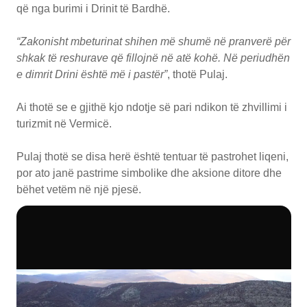
që nga burimi i Drinit të Bardhë.
“Zakonisht mbeturinat shihen më shumë në pranverë për
shkak të reshurave që fillojnë në atë kohë. Në periudhën
e dimrit Drini është më i pastër”
, thotë Pulaj.
Ai thotë se e gjithë kjo ndotje së pari ndikon të zhvillimi i
turizmit në Vermicë.
Pulaj thotë se disa herë është tentuar të pastrohet liqeni,
por ato janë pastrime simbolike dhe aksione ditore dhe
bëhet vetëm në një pjesë.