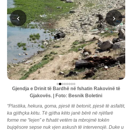
‹
›
Gjendja e Drinit të Bardhë në fshatin Rakovinë të
Gjakovës. | Foto: Besnik Boletini
“Plastika, hekura, goma, pjesë të betonit, pjesë të asfaltit,
ka gjithçka këtu. Të gjitha këto janë bërë në njëfarë
forme me “lejen” e fshatit vetëm ta mbrojmë tokën
bujqësore sepse nuk vjen askush të intervenojë. Duke u