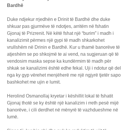
Bardhë
Duke ndjekur rrjedhën e Drinit të Bardhë dhe duke
shkuar pas gjurmëve të ndotjes, arritëm në fshatin
Gjonaj të Prizrenit. Në këtë fshat një “burim” i madh i
kanalizimit përmes një gypi të madh shkarkohet
vrullshëm në Drinin e Bardhë. Kur u thamë banorëve të
atjeshëm se po shkojmë te ai vend, na sugjeruan që të
vendosim maska sepse ka kundërmim të madh për
shkak se kanalizimi është edhe fekal. Uji i ndotur që del
nga ky gyp vërehet menjëherë me një ngjyrë tjetër sapo
bashkohet me ujin e lumit.
Herolind Osmanollaj kryetar i këshillit lokal të fshatit
Gjonaj thotë se ky është një kanalizim i rreth pesë mijë
banorëve, i cili derdhet në mënyrë të vazhdueshme në
lumë.