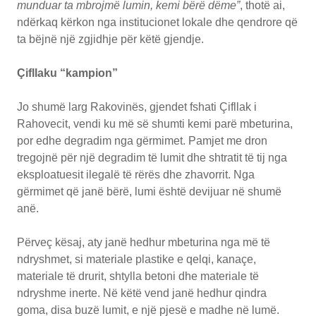
munduar ta mbrojmë lumin, kemi bërë dëme”
, thotë ai,
ndërkaq kërkon nga institucionet lokale dhe qendrore që
ta bëjnë një zgjidhje për këtë gjendje.
Çifllaku “kampion”
Jo shumë larg Rakovinës, gjendet fshati Çifllak i
Rahovecit, vendi ku më së shumti kemi parë mbeturina,
por edhe degradim nga gërmimet. Pamjet me dron
tregojnë për një degradim të lumit dhe shtratit të tij nga
eksploatuesit ilegalë të rërës dhe zhavorrit. Nga
gërmimet që janë bërë, lumi është devijuar në shumë
anë.
Përveç kësaj, aty janë hedhur mbeturina nga më të
ndryshmet, si materiale plastike e qelqi, kanaçe,
materiale të drurit, shtylla betoni dhe materiale të
ndryshme inerte. Në këtë vend janë hedhur qindra
goma, disa buzë lumit, e një pjesë e madhe në lumë.