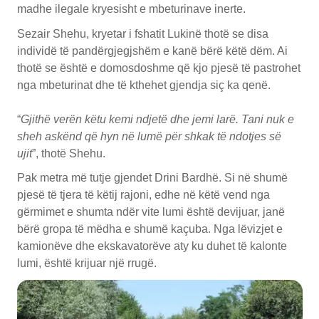
madhe ilegale kryesisht e mbeturinave inerte.
Sezair Shehu, kryetar i fshatit Lukinë thotë se disa
individë të pandërgjegjshëm e kanë bërë këtë dëm. Ai
thotë se është e domosdoshme që kjo pjesë të pastrohet
nga mbeturinat dhe të kthehet gjendja siç ka qenë.
“
Gjithë verën këtu kemi ndjetë dhe jemi larë. Tani nuk e
sheh askënd që hyn në lumë për shkak të ndotjes së
ujit
”, thotë Shehu.
Pak metra më tutje gjendet Drini Bardhë. Si në shumë
pjesë të tjera të këtij rajoni, edhe në këtë vend nga
gërmimet e shumta ndër vite lumi është devijuar, janë
bërë gropa të mëdha e shumë kaçuba. Nga lëvizjet e
kamionëve dhe ekskavatorëve aty ku duhet të kalonte
lumi, është krijuar një rrugë.