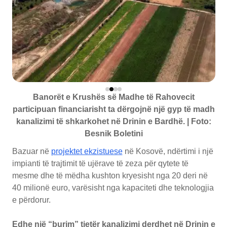
Banorët e Krushës së Madhe të Rahovecit
participuan financiarisht ta dërgojnë një gyp të madh
kanalizimi të shkarkohet në Drinin e Bardhë. | Foto:
Besnik Boletini
Bazuar në
projektet ekzistuese
në Kosovë, ndërtimi i një
impianti të trajtimit të ujërave të zeza për qytete të
mesme dhe të mëdha kushton kryesisht nga 20 deri në
40 milionë euro, varësisht nga kapaciteti dhe teknologjia
e përdorur.
Edhe një “burim” tjetër kanalizimi derdhet në Drinin e