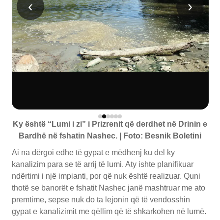
‹
›
Ky është “Lumi i zi” i Prizrenit që derdhet në Drinin e
Bardhë në fshatin Nashec. | Foto: Besnik Boletini
Ai na dërgoi edhe të gypat e mëdhenj ku del ky
kanalizim para se të arrij të lumi. Aty ishte planifikuar
ndërtimi i një impianti, por që nuk është realizuar. Quni
thotë se banorët e fshatit Nashec janë mashtruar me ato
premtime, sepse nuk do ta lejonin që të vendosshin
gypat e kanalizimit me qëllim që të shkarkohen në lumë.