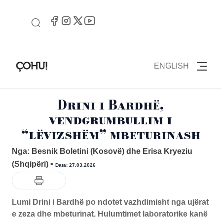
ENGLISH
Drini i Bardhë,
vendgrumbullim i
“lëvizshëm” mbeturinash
Nga: Besnik Boletini (Kosovë) dhe Erisa Kryeziu
(Shqipëri)
•
Data: 27.03.2026
Lumi Drini i Bardhë po ndotet vazhdimisht nga ujërat
e zeza dhe mbeturinat. Hulumtimet laboratorike kanë