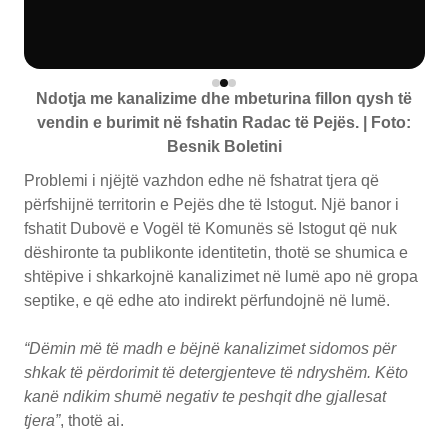
Ndotja me kanalizime dhe mbeturina fillon qysh të
vendin e burimit në fshatin Radac të Pejës. | Foto:
Besnik Boletini
Problemi i njëjtë vazhdon edhe në fshatrat tjera që
përfshijnë territorin e Pejës dhe të Istogut. Një banor i
fshatit Dubovë e Vogël të Komunës së Istogut që nuk
dëshironte ta publikonte identitetin, thotë se shumica e
shtëpive i shkarkojnë kanalizimet në lumë apo në gropa
septike, e që edhe ato indirekt përfundojnë në lumë.
“Dëmin më të madh e bëjnë kanalizimet sidomos për
shkak të përdorimit të detergjenteve të ndryshëm. Këto
kanë ndikim shumë negativ te peshqit dhe gjallesat
tjera”
, thotë ai.