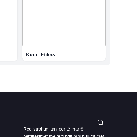
Kodi i Etikës
Regjistrohuni tani për të marrë
përditësimet më të fundit mbi hulumtimet