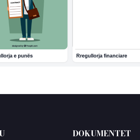
llorja e punës
Rregullorja financiare
U
DOKUMENTET