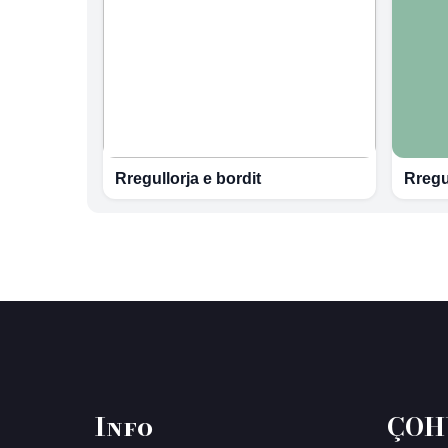
Rregullorja e bordit
Rregu
Info
ÇOH