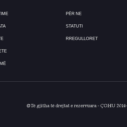
IME
PËR NE
TA
STATUTI
TE
RREGULLORET
ETE
UMË
© Të gjitha të drejtat e rezervuara - ÇOHU 2014