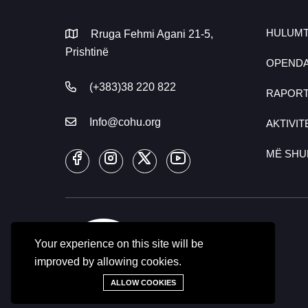
HULUMT
Rruga Fehmi Agani 21-5,
Prishtinë
OPENDA
(+383)38 220 822
RAPOR
Info@cohu.org
AKTIVIT
MË SH
Your experience on this site will be
improved by allowing cookies.
ALLOW COOKIES