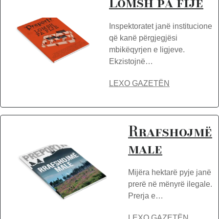
Lomsh pa fije
Inspektoratet janë institucione
që kanë përgjegjësi
mbikëqyrjen e ligjeve.
Ekzistojnë…
LEXO GAZETËN
Rrafshojmë
male
Mijëra hektarë pyje janë
prerë në mënyrë ilegale.
Prerja e…
LEXO GAZETËN