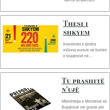
Thesi i
shkyem
Investimet e qindra
miliona eurove në fushën
e bujqësisë në…
Tu prashitë
n’ujë
Mbështetja e Ministrisë së
Bujqësisë me grante për