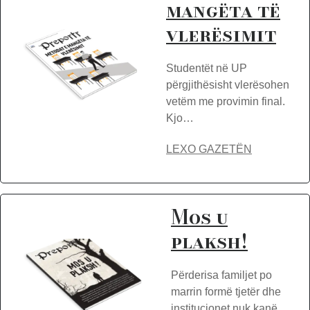
mangëta të
vlerësimit
Studentët në UP
përgjithësisht vlerësohen
vetëm me provimin final.
Kjo…
LEXO GAZETËN
Mos u
plaksh!
Përderisa familjet po
marrin formë tjetër dhe
institucionet nuk kanë…