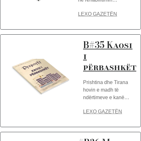
LEXO GAZETËN
B#35 Kaosi
i
përbashkët
Prishtina dhe Tirana
hovin e madh të
ndërtimeve e kanë…
LEXO GAZETËN