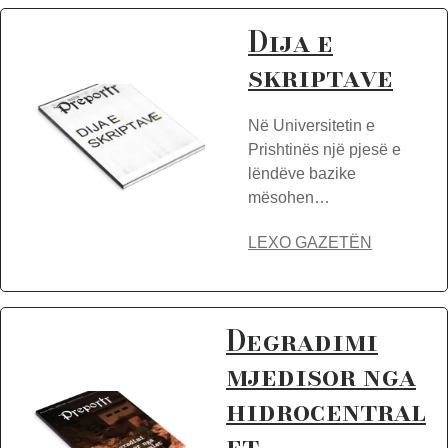
Dija e
skriptave
Në Universitetin e
Prishtinës një pjesë e
lëndëve bazike
mësohen…
LEXO GAZETËN
Degradimi
mjedisor nga
hidrocentral
et