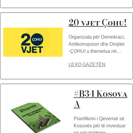
20 vjet Çohu!
Organizata për Demokraci,
Antikorrupsion dhe Dinjitet
-ÇOHU! u themelua në…
LEXO GAZETËN
#B34 Kosova
A
Planifikimi i Qeverisë së
Kosovës për të investuar
në rehabilitimin…