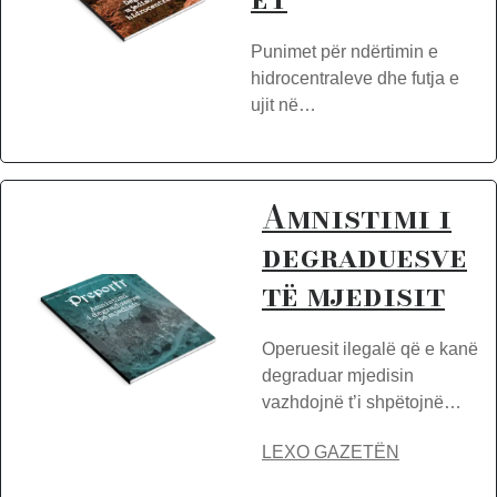
Punimet për ndërtimin e
hidrocentraleve dhe futja e
ujit në…
Amnistimi i
degraduesve
të mjedisit
Operuesit ilegalë që e kanë
degraduar mjedisin
vazhdojnë t’i shpëtojnë…
LEXO GAZETËN