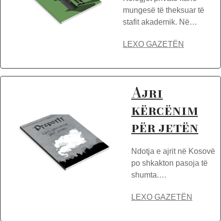
mungesë të theksuar të
stafit akademik. Në…
LEXO GAZETËN
Ajri
kërcënim
për jetën
Ndotja e ajrit në Kosovë
po shkakton pasoja të
shumta.…
LEXO GAZETËN