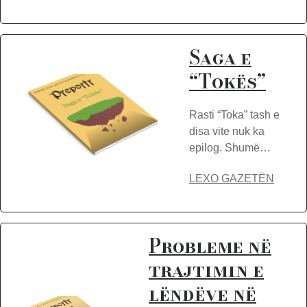
Saga e
“Tokës”
Rasti “Toka” tash e
disa vite nuk ka
epilog. Shumë…
LEXO GAZETËN
Probleme në
trajtimin e
lëndëve në