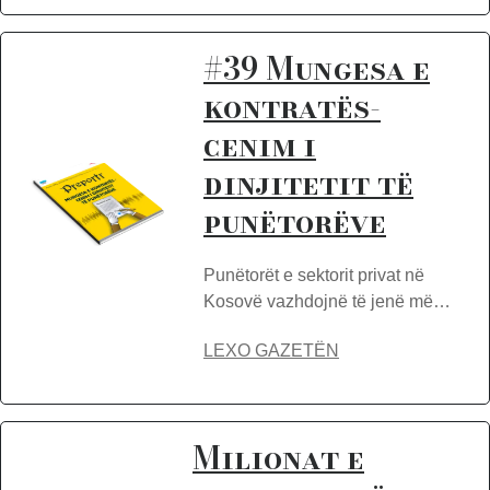
#39 Mungesa e
kontratës-
cenim i
dinjitetit të
punëtorëve
Punëtorët e sektorit privat në
Kosovë vazhdojnë të jenë më…
LEXO GAZETËN
Milionat e