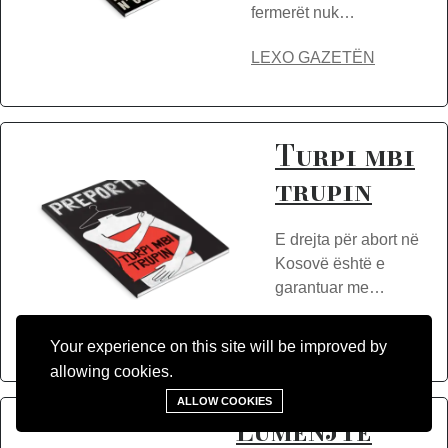
fermerët nuk…
LEXO GAZETËN
Turpi mbi
trupin
E drejta për abort në
Kosovë është e
garantuar me…
LEXO GAZETËN
Your experience on this site will be improved by
allowing cookies.
ALLOW COOKIES
Lumenjtë