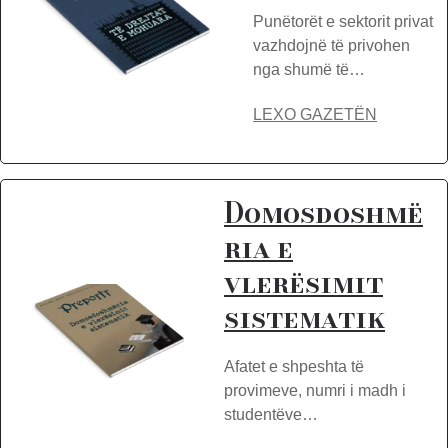
Punëtorët e sektorit privat
vazhdojnë të privohen
nga shumë të…
LEXO GAZETËN
Domosdoshmë
ria e
vlerësimit
sistematik
Afatet e shpeshta të
provimeve, numri i madh i
studentëve…