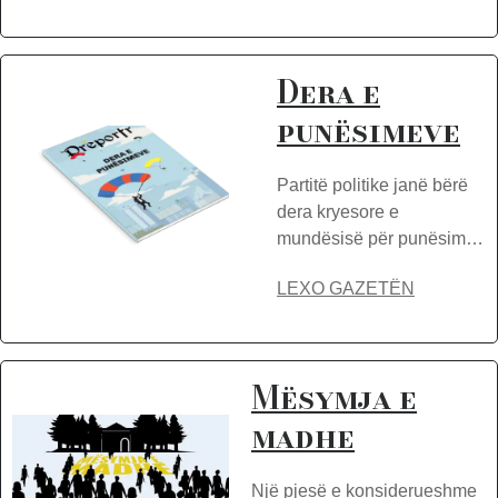
Dera e
punësimeve
Partitë politike janë bërë
dera kryesore e
mundësisë për punësim…
LEXO GAZETËN
Mësymja e
madhe
Një pjesë e konsiderueshme