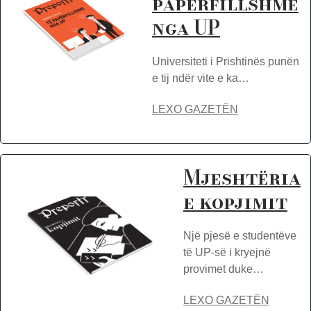
papërfillshme
nga UP
Universiteti i Prishtinës punën
e tij ndër vite e ka…
LEXO GAZETËN
Mjeshtëria
e kopjimit
Një pjesë e studentëve
të UP-së i kryejnë
provimet duke…
LEXO GAZETËN