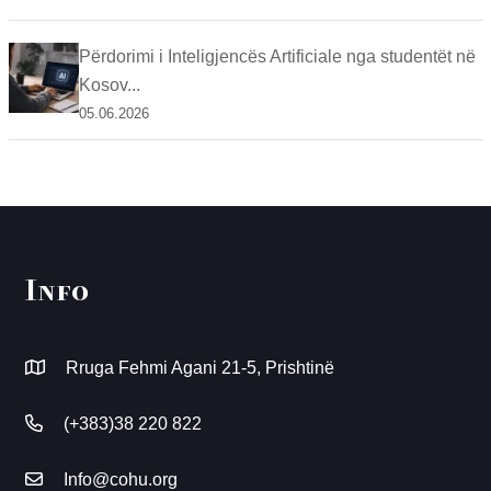
Përdorimi i Inteligjencës Artificiale nga studentët në
Kosov...
05.06.2026
Info
Rruga Fehmi Agani 21-5, Prishtinë
(+383)38 220 822
Info@cohu.org