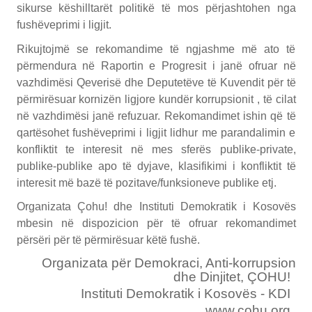
sikurse këshilltarët politikë të mos përjashtohen nga
fushëveprimi i ligjit.
Rikujtojmë se rekomandime të ngjashme më ato të
përmendura në Raportin e Progresit i janë ofruar në
vazhdimësi Qeverisë dhe Deputetëve të Kuvendit për të
përmirësuar kornizën ligjore kundër korrupsionit , të cilat
në vazhdimësi janë refuzuar. Rekomandimet ishin që të
qartësohet fushëveprimi i ligjit lidhur me parandalimin e
konfliktit te interesit në mes sferës publike-private,
publike-publike apo të dyjave, klasifikimi i konfliktit të
interesit më bazë të pozitave/funksioneve publike etj.
Organizata Çohu! dhe Instituti Demokratik i Kosovës
mbesin në dispozicion për të ofruar rekomandimet
përsëri për të përmirësuar këtë fushë.
Organizata për Demokraci, Anti-korrupsion
dhe Dinjitet, ÇOHU!
Instituti Demokratik i Kosovës - KDI
www.cohu.org