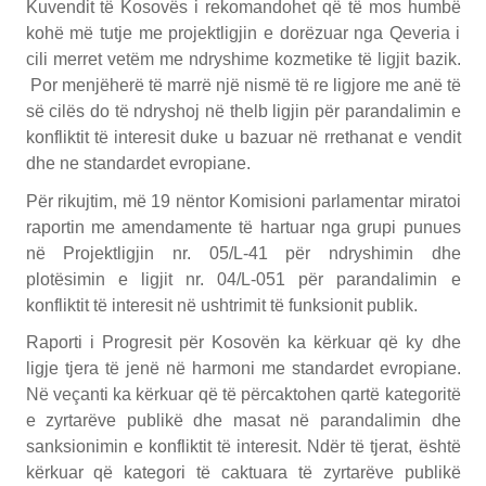
Kuvendit të Kosovës i rekomandohet që të mos humbë
kohë më tutje me projektligjin e dorëzuar nga Qeveria i
cili merret vetëm me ndryshime kozmetike të ligjit bazik.
Por menjëherë të marrë një nismë të re ligjore me anë të
së cilës do të ndryshoj në thelb ligjin për parandalimin e
konfliktit të interesit duke u bazuar në rrethanat e vendit
dhe ne standardet evropiane.
Për rikujtim, më 19 nëntor Komisioni parlamentar miratoi
raportin me amendamente të hartuar nga grupi punues
në Projektligjin nr. 05/L-41 për ndryshimin dhe
plotësimin e ligjit nr. 04/L-051 për parandalimin e
konfliktit të interesit në ushtrimit të funksionit publik.
Raporti i Progresit për Kosovën ka kërkuar që ky dhe
ligje tjera të jenë në harmoni me standardet evropiane.
Në veçanti ka kërkuar që të përcaktohen qartë kategoritë
e zyrtarëve publikë dhe masat në parandalimin dhe
sanksionimin e konfliktit të interesit. Ndër të tjerat, është
kërkuar që kategori të caktuara të zyrtarëve publikë