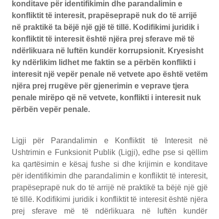
konditave për identifikimin dhe parandalimin e
konfliktit të interesit, prapëseprapë nuk do të arrijë
në praktikë ta bëjë një gjë të tillë. Kodifikimi juridik i
konfliktit të interesit është njëra prej sferave më të
ndërlikuara në luftën kundër korrupsionit. Kryesisht
ky ndërlikim lidhet me faktin se a përbën konflikti i
interesit një vepër penale në vetvete apo është vetëm
njëra prej rrugëve për gjenerimin e veprave tjera
penale mirëpo që në vetvete, konflikti i interesit nuk
përbën vepër penale.
Ligji për Parandalimin e Konfliktit të Interesit në
Ushtrimin e Funksionit Publik (Ligji), edhe pse si qëllim
ka qartësimin e kësaj fushe si dhe krijimin e konditave
për identifikimin dhe parandalimin e konfliktit të interesit,
prapëseprapë nuk do të arrijë në praktikë ta bëjë një gjë
të tillë. Kodifikimi juridik i konfliktit të interesit është njëra
prej sferave më të ndërlikuara në luftën kundër