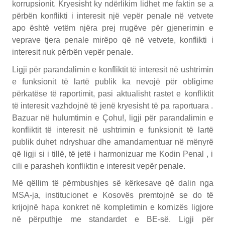
korrupsionit. Kryesisht ky ndërlikim lidhet me faktin se a
përbën konflikti i interesit një vepër penale në vetvete
apo është vetëm njëra prej rrugëve për gjenerimin e
veprave tjera penale mirëpo që në vetvete, konflikti i
interesit nuk përbën vepër penale.
Ligji për parandalimin e konfliktit të interesit në ushtrimin
e funksionit të lartë publik ka nevojë për obligime
përkatëse të raportimit, pasi aktualisht rastet e konfliktit
të interesit vazhdojnë të jenë kryesisht të pa raportuara .
Bazuar në hulumtimin e Çohu!, ligji për parandalimin e
konfliktit të interesit në ushtrimin e funksionit të lartë
publik duhet ndryshuar dhe amandamentuar në mënyrë
që ligji si i tillë, të jetë i harmonizuar me Kodin Penal , i
cili e parasheh konfliktin e interesit vepër penale.
Më qëllim të përmbushjes së kërkesave që dalin nga
MSA-ja, institucionet e Kosovës premtojnë se do të
krijojnë hapa konkret në kompletimin e kornizës ligjore
në përputhje me standardet e BE-së. Ligji për