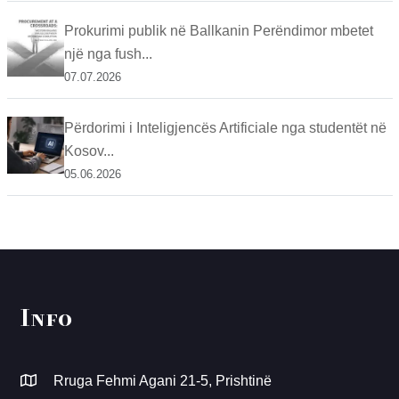
Prokurimi publik në Ballkanin Perëndimor mbetet
një nga fush...
07.07.2026
Përdorimi i Inteligjencës Artificiale nga studentët në
Kosov...
05.06.2026
Info
Rruga Fehmi Agani 21-5, Prishtinë