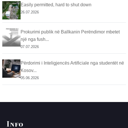
Easily permitted, hard to shut down
26.07.2026
Prokurimi publik në Ballkanin Perëndimor mbetet
një nga fush...
07.07.2026
Përdorimi i Inteligjencës Artificiale nga studentët në
Kosov...
05.06.2026
Info