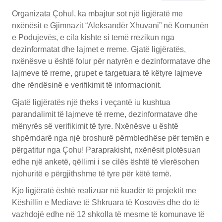
Organizata Çohu!, ka mbajtur sot një ligjëratë me
nxënësit e Gjimnazit “Aleksandër Xhuvani” në Komunën
e Podujevës, e cila kishte si temë rrezikun nga
dezinformatat dhe lajmet e rreme. Gjatë ligjëratës,
nxënësve u është folur për natyrën e dezinformatave dhe
lajmeve të rreme, grupet e targetuara të këtyre lajmeve
dhe rëndësinë e verifikimit të informacionit.
Gjatë ligjëratës një theks i veçantë iu kushtua
parandalimit të lajmeve të rreme, dezinformatave dhe
mënyrës së verifikimit të tyre. Nxënësve u është
shpërndarë nga një broshurë përmbledhëse për temën e
përgatitur nga Çohu! Paraprakisht, nxënësit plotësuan
edhe një anketë, qëllimi i se cilës është të vlerësohen
njohuritë e përgjithshme të tyre për këtë temë.
Kjo ligjëratë është realizuar në kuadër të projektit me
Këshillin e Mediave të Shkruara të Kosovës dhe do të
vazhdojë edhe në 12 shkolla të mesme të komunave të