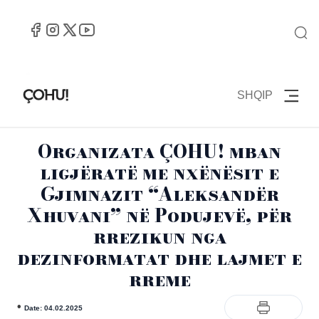
SHQIP
Organizata ÇOHU! mban
ligjëratë me nxënësit e
Gjimnazit “Aleksandër
Xhuvani” në Podujevë, për
rrezikun nga
dezinformatat dhe lajmet e
rreme
•
Date: 04.02.2025