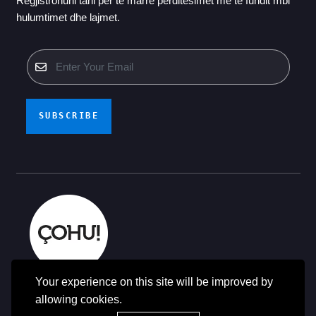
Regjistrohuni tani për të marrë përditësimet më të fundit mbi
hulumtimet dhe lajmet.
SUBSCRIBE
Your experience on this site will be improved by
© Të gjitha të drejtat e rezervuara - ÇOHU 2014-2025
allowing cookies.