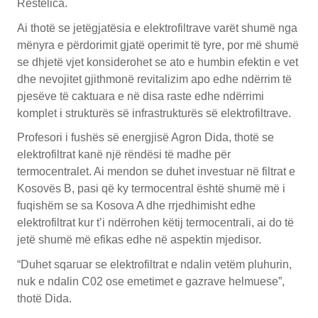
Restelica.
Ai thotë se jetëgjatësia e elektrofiltrave varët shumë nga
mënyra e përdorimit gjatë operimit të tyre, por më shumë
se dhjetë vjet konsiderohet se ato e humbin efektin e vet
dhe nevojitet gjithmonë revitalizim apo edhe ndërrim të
pjesëve të caktuara e në disa raste edhe ndërrimi
komplet i strukturës së infrastrukturës së elektrofiltrave.
Profesori i fushës së energjisë Agron Dida, thotë se
elektrofiltrat kanë një rëndësi të madhe për
termocentralet. Ai mendon se duhet investuar në filtrat e
Kosovës B, pasi që ky termocentral është shumë më i
fuqishëm se sa Kosova A dhe rrjedhimisht edhe
elektrofiltrat kur t’i ndërrohen këtij termocentrali, ai do të
jetë shumë më efikas edhe në aspektin mjedisor.
“Duhet sqaruar se elektrofiltrat e ndalin vetëm pluhurin,
nuk e ndalin C02 ose emetimet e gazrave helmuese”,
thotë Dida.