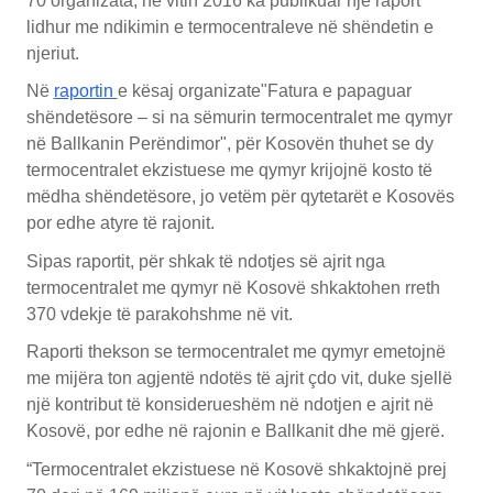
70 organizata, në vitin 2016 ka publikuar një raport
lidhur me ndikimin e termocentraleve në shëndetin e
njeriut.
Në
raportin
e kësaj organizate"Fatura e papaguar
shëndetësore – si na sëmurin termocentralet me qymyr
në Ballkanin Perëndimor", për Kosovën thuhet se dy
termocentralet ekzistuese me qymyr krijojnë kosto të
mëdha shëndetësore, jo vetëm për qytetarët e Kosovës
por edhe atyre të rajonit.
Sipas raportit, për shkak të ndotjes së ajrit nga
termocentralet me qymyr në Kosovë shkaktohen rreth
370 vdekje të parakohshme në vit.
Raporti thekson se termocentralet me qymyr emetojnë
me mijëra ton agjentë ndotës të ajrit çdo vit, duke sjellë
një kontribut të konsiderueshëm në ndotjen e ajrit në
Kosovë, por edhe në rajonin e Ballkanit dhe më gjerë.
“Termocentralet ekzistuese në Kosovë shkaktojnë prej