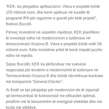
“KEK- ka përgatitur aplikacionin. Vlera e projektit është
105 milionë euro, dhe kemi aplikuar në kuadër të
programit IPA për sigurimin e grantit për këtë projekt”,
theksoi Bucolli.
Përveç investimit në aspektin mjedisor, KEK planifikon
të investojë edhe në modernizimin e turbinave në
termocentralin Kosova B. Vlera e projektit është rreth 56
milionë euro. Këto investime pritet të kenë impakt pozitiv
edhe në mjedis.
Sipas Bucollit, KEK ka përfunduar me suksese
negociatat për tenderin e modernizimit të turbinave në
Termocentralin Kosova B dhe është nënshkruar kontratw
me kompaninë “General Electric”.
Ai thotë se kjo përpjekje për modernizim do të sigurojë
që termocentrali të funksionojë me efikasitet optimal,
prodhim më të besueshëm të energjisë elektrike dhe me
kosto më efektive.