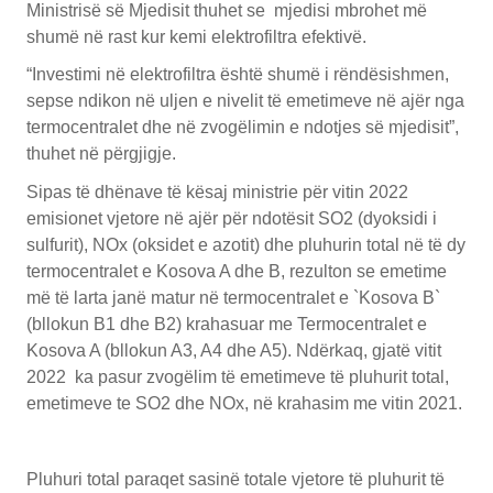
Ministrisë së Mjedisit thuhet se mjedisi mbrohet më
shumë në rast kur kemi elektrofiltra efektivë.
“Investimi në elektrofiltra është shumë i rëndësishmen,
sepse ndikon në uljen e nivelit të emetimeve në ajër nga
termocentralet dhe në zvogëlimin e ndotjes së mjedisit”,
thuhet në përgjigje.
Sipas të dhënave të kësaj ministrie për vitin 2022
emisionet vjetore në ajër për ndotësit SO2 (dyoksidi i
sulfurit), NOx (oksidet e azotit) dhe pluhurin total në të dy
termocentralet e Kosova A dhe B, rezulton se emetime
më të larta janë matur në termocentralet e `Kosova B`
(bllokun B1 dhe B2) krahasuar me Termocentralet e
Kosova A (bllokun A3, A4 dhe A5). Ndërkaq, gjatë vitit
2022 ka pasur zvogëlim të emetimeve të pluhurit total,
emetimeve te SO2 dhe NOx, në krahasim me vitin 2021.
Pluhuri total paraqet sasinë totale vjetore të pluhurit të