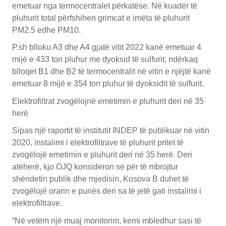
emetuar nga termocentralet përkatëse. Në kuadër të
pluhurit total përfshihen grimcat e imëta të pluhurit
PM2.5 edhe PM10.
P.sh blloku A3 dhe A4 gjatë vitit 2022 kanë emetuar 4
mijë e 433 ton pluhur me dyoksid të sulfurit, ndërkaq
blloqet B1 dhe B2 të termocentralit në vitin e njëjtë kanë
emetuar 8 mijë e 354 ton pluhur të dyoksidit të sulfurit.
Elektrofiltrat zvogëlojnë emetimin e pluhurit deri në 35
herë
Sipas një raportit të institutit INDEP të publikuar në vitin
2020, instalimi i elektrofiltrave të pluhurit pritet të
zvogëlojë emetimin e pluhurit deri në 35 herë. Deri
atëherë, kjo OJQ konsideron se për të mbrojtur
shëndetin publik dhe mjedisin, Kosova B duhet të
zvogëlojë orarin e punës deri sa të jetë gati instalimi i
elektrofiltrave.
“Në vetëm një muaj monitorim, kemi mbledhur sasi të