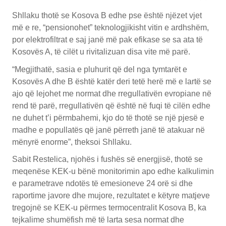
Shllaku thotë se Kosova B edhe pse është njëzet vjet
më e re, “pensionohet” teknologjikisht vitin e ardhshëm,
por elektrofiltrat e saj janë më pak efikase se sa ata të
Kosovës A, të cilët u rivitalizuan disa vite më parë.
“Megjithatë, sasia e pluhurit që del nga tymtarët e
Kosovës A dhe B është katër deri tetë herë më e lartë se
ajo që lejohet me normat dhe rregullativën evropiane në
rend të parë, rregullativën që është në fuqi të cilën edhe
ne duhet t’i përmbahemi, kjo do të thotë se një pjesë e
madhe e popullatës që janë përreth janë të atakuar në
mënyrë enorme”, theksoi Shllaku.
Sabit Restelica, njohës i fushës së energjisë, thotë se
meqenëse KEK-u bënë monitorimin apo edhe kalkulimin
e parametrave ndotës të emesioneve 24 orë si dhe
raportime javore dhe mujore, rezultatet e këtyre matjeve
tregojnë se KEK-u përmes termocentralit Kosova B, ka
tejkalime shumëfish më të larta sesa normat dhe