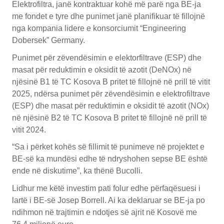
Elektrofiltra, janë kontraktuar kohë më parë nga BE-ja
me fondet e tyre dhe punimet janë planifikuar të fillojnë
nga kompania lidere e konsorciumit “Engineering
Dobersek” Germany.
Punimet për zëvendësimin e elektorfiltrave (ESP) dhe
masat për reduktimin e oksidit të azotit (DeNOx) në
njësinë B1 të TC Kosova B pritet të fillojnë në prill të vitit
2025, ndërsa punimet për zëvendësimin e elektrofiltrave
(ESP) dhe masat për reduktimin e oksidit të azotit (NOx)
në njësinë B2 të TC Kosova B pritet të fillojnë në prill të
vitit 2024.
“Sa i përket kohës së fillimit të punimeve në projektet e
BE-së ka mundësi edhe të ndryshohen sepse BE është
ende në diskutime”, ka thënë Bucolli.
Lidhur me këtë investim pati folur edhe përfaqësuesi i
lartë i BE-së Josep Borrell. Ai ka deklaruar se BE-ja po
ndihmon në trajtimin e ndotjes së ajrit në Kosovë me