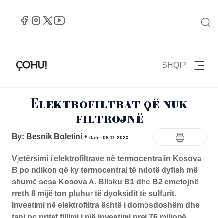
SHQIP
Elektrofiltrat që nuk
filtrojnë
By: Besnik Boletini
•
Date: 08.11.2023
Vjetërsimi i elektrofiltrave në termocentralin Kosova
B po ndikon që ky termocentral të ndotë dyfish më
shumë sesa Kosova A. Blloku B1 dhe B2 emetojnë
rreth 8 mijë ton pluhur të dyoksidit të sulfurit.
Investimi në elektrofiltra është i domosdoshëm dhe
tani po pritet fillimi i një investimi prej 76 milionë