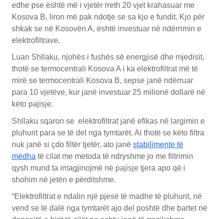
edhe pse është më i vjetër rreth 20 vjet krahasuar me
Kosova B, liron më pak ndotje se sa kjo e fundit. Kjo për
shkak se në Kosovën A, është investuar në ndërrimin e
elektrofiltrave.
Luan Shllaku, njohës i fushës së energjisë dhe mjedisit,
thotë se termocentrali Kosova A i ka elektrofiltrat më të
mirë se termocentrali Kosova B, sepse janë ndërruar
para 10 vjetëve, kur janë investuar 25 milionë dollarë në
këto pajisje.
Shllaku sqaron se elektrofiltrat janë efikas në largimin e
pluhurit para se të del nga tymtarët. Ai thotë se këto filtra
nuk janë si çdo filtër tjetër, ato janë
stabilimente të
mëdha
të cilat me metoda të ndryshme jo me filtrimin
qysh mund ta imagjinojmë në pajisje tjera apo që i
shohim në jetën e përditshme.
“Elektrofiltrat e ndalin një pjesë të madhe të pluhurit, në
vend se të dalë nga tymtarët ajo del poshtë dhe bartet në