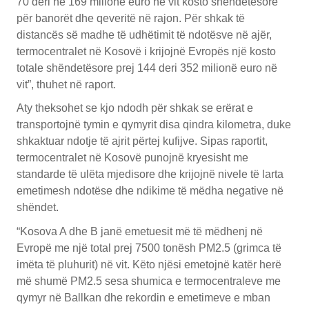
70 deri në 169 milionë euro në vit kosto shëndetësore
për banorët dhe qeveritë në rajon. Për shkak të
distancës së madhe të udhëtimit të ndotësve në ajër,
termocentralet në Kosovë i krijojnë Evropës një kosto
totale shëndetësore prej 144 deri 352 milionë euro në
vit”, thuhet në raport.
Aty theksohet se kjo ndodh për shkak se erërat e
transportojnë tymin e qymyrit disa qindra kilometra, duke
shkaktuar ndotje të ajrit përtej kufijve. Sipas raportit,
termocentralet në Kosovë punojnë kryesisht me
standarde të ulëta mjedisore dhe krijojnë nivele të larta
emetimesh ndotëse dhe ndikime të mëdha negative në
shëndet.
“Kosova A dhe B janë emetuesit më të mëdhenj në
Evropë me një total prej 7500 tonësh PM2.5 (grimca të
imëta të pluhurit) në vit. Këto njësi emetojnë katër herë
më shumë PM2.5 sesa shumica e termocentraleve me
qymyr në Ballkan dhe rekordin e emetimeve e mban