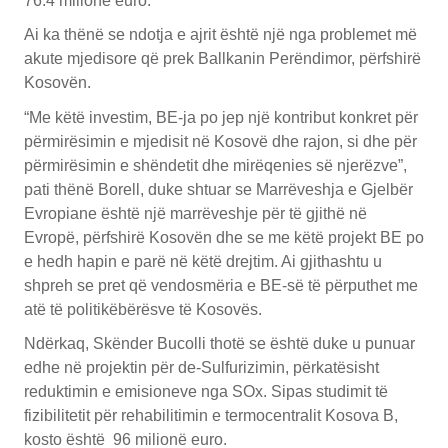
76.4 milionë euro.
Ai ka thënë se ndotja e ajrit është një nga problemet më
akute mjedisore që prek Ballkanin Perëndimor, përfshirë
Kosovën.
“Me këtë investim, BE-ja po jep një kontribut konkret për
përmirësimin e mjedisit në Kosovë dhe rajon, si dhe për
përmirësimin e shëndetit dhe mirëqenies së njerëzve”,
pati thënë Borell, duke shtuar se Marrëveshja e Gjelbër
Evropiane është një marrëveshje për të gjithë në
Evropë, përfshirë Kosovën dhe se me këtë projekt BE po
e hedh hapin e parë në këtë drejtim. Ai gjithashtu u
shpreh se pret që vendosmëria e BE-së të përputhet me
atë të politikëbërësve të Kosovës.
Ndërkaq, Skënder Bucolli thotë se është duke u punuar
edhe në projektin për de-Sulfurizimin, përkatësisht
reduktimin e emisioneve nga SOx. Sipas studimit të
fizibilitetit për rehabilitimin e termocentralit Kosova B,
kosto është 96 milionë euro.