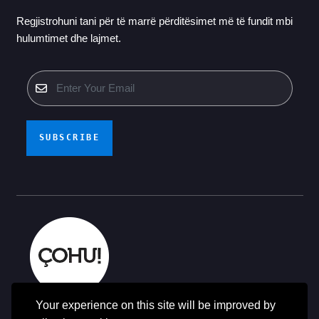
Regjistrohuni tani për të marrë përditësimet më të fundit mbi
hulumtimet dhe lajmet.
SUBSCRIBE
Your experience on this site will be improved by
© Të gjitha të drejtat e rezervuara - ÇOHU 2014-2025