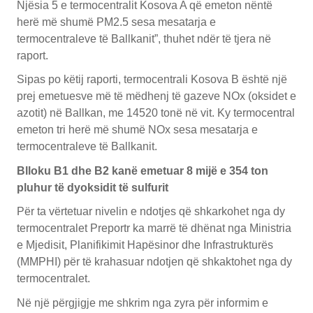
Njësia 5 e termocentralit Kosova A që emeton nëntë
herë më shumë PM2.5 sesa mesatarja e
termocentraleve të Ballkanit”, thuhet ndër të tjera në
raport.
Sipas po këtij raporti, termocentrali Kosova B është një
prej emetuesve më të mëdhenj të gazeve NOx (oksidet e
azotit) në Ballkan, me 14520 tonë në vit. Ky termocentral
emeton tri herë më shumë NOx sesa mesatarja e
termocentraleve të Ballkanit.
Blloku B1 dhe B2 kanë emetuar 8 mijë e 354 ton
pluhur të dyoksidit të sulfurit
Për ta vërtetuar nivelin e ndotjes që shkarkohet nga dy
termocentralet Preportr ka marrë të dhënat nga Ministria
e Mjedisit, Planifikimit Hapësinor dhe Infrastrukturës
(MMPHI) për të krahasuar ndotjen që shkaktohet nga dy
termocentralet.
Në një përgjigje me shkrim nga zyra për informim e