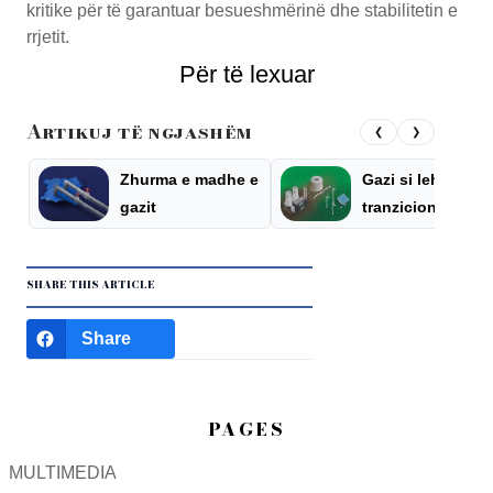
kritike për të garantuar besueshmërinë dhe stabilitetin e
rrjetit.
Për të lexuar
Artikuj të ngjashëm
❮
❯
Zhurma e madhe e
Gazi si lehtësim i
gazit
tranzicionit
energjetik
SHARE THIS ARTICLE
Share
PAGES
MULTIMEDIA