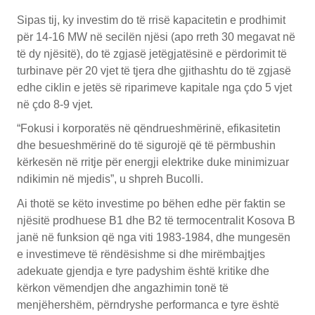
Sipas tij, ky investim do të rrisë kapacitetin e prodhimit
për 14-16 MW në secilën njësi (apo rreth 30 megavat në
të dy njësitë), do të zgjasë jetëgjatësinë e përdorimit të
turbinave për 20 vjet të tjera dhe gjithashtu do të zgjasë
edhe ciklin e jetës së riparimeve kapitale nga çdo 5 vjet
në çdo 8-9 vjet.
“Fokusi i korporatës në qëndrueshmërinë, efikasitetin
dhe besueshmërinë do të sigurojë që të përmbushin
kërkesën në rritje për energji elektrike duke minimizuar
ndikimin në mjedis”, u shpreh Bucolli.
Ai thotë se këto investime po bëhen edhe për faktin se
njësitë prodhuese B1 dhe B2 të termocentralit Kosova B
janë në funksion që nga viti 1983-1984, dhe mungesën
e investimeve të rëndësishme si dhe mirëmbajtjes
adekuate gjendja e tyre padyshim është kritike dhe
kërkon vëmendjen dhe angazhimin tonë të
menjëhershëm, përndryshe performanca e tyre është