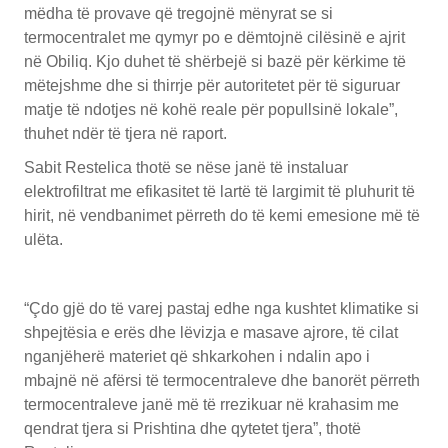
mëdha të provave që tregojnë mënyrat se si
termocentralet me qymyr po e dëmtojnë cilësinë e ajrit
në Obiliq. Kjo duhet të shërbejë si bazë për kërkime të
mëtejshme dhe si thirrje për autoritetet për të siguruar
matje të ndotjes në kohë reale për popullsinë lokale”,
thuhet ndër të tjera në raport.
Sabit Restelica thotë se nëse janë të instaluar
elektrofiltrat me efikasitet të lartë të largimit të pluhurit të
hirit, në vendbanimet përreth do të kemi emesione më të
ulëta.
“Çdo gjë do të varej pastaj edhe nga kushtet klimatike si
shpejtësia e erës dhe lëvizja e masave ajrore, të cilat
nganjëherë materiet që shkarkohen i ndalin apo i
mbajnë në afërsi të termocentraleve dhe banorët përreth
termocentraleve janë më të rrezikuar në krahasim me
qendrat tjera si Prishtina dhe qytetet tjera”, thotë