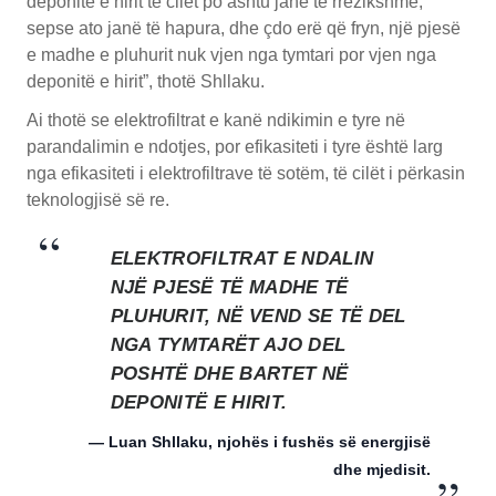
deponitë e hirit të cilët po ashtu janë të rrezikshme,
sepse ato janë të hapura, dhe çdo erë që fryn, një pjesë
e madhe e pluhurit nuk vjen nga tymtari por vjen nga
deponitë e hirit”, thotë Shllaku.
Ai thotë se elektrofiltrat e kanë ndikimin e tyre në
parandalimin e ndotjes, por efikasiteti i tyre është larg
nga efikasiteti i elektrofiltrave të sotëm, të cilët i përkasin
teknologjisë së re.
ELEKTROFILTRAT E NDALIN
NJË PJESË TË MADHE TË
PLUHURIT, NË VEND SE TË DEL
NGA TYMTARËT AJO DEL
POSHTË DHE BARTET NË
DEPONITË E HIRIT.
— Luan Shllaku, njohës i fushës së energjisë
dhe mjedisit.