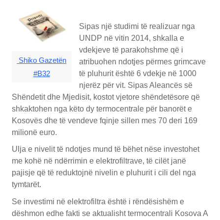
Sipas një studimi të realizuar nga
UNDP në vitin 2014, shkalla e
vdekjeve të parakohshme që i
Shiko Gazetën
atribuohen ndotjes përmes grimcave
të pluhurit është 6 vdekje në 1000
#B32
njerëz për vit. Sipas Aleancës së
Shëndetit dhe Mjedisit, kostot vjetore shëndetësore që
shkaktohen nga këto dy termocentrale për banorët e
Kosovës dhe të vendeve fqinje sillen mes 70 deri 169
milionë euro.
Ulja e nivelit të ndotjes mund të bëhet nëse investohet
me kohë në ndërrimin e elektrofiltrave, të cilët janë
pajisje që të reduktojnë nivelin e pluhurit i cili del nga
tymtarët.
Se investimi në elektrofiltra është i rëndësishëm e
dëshmon edhe fakti se aktualisht termocentrali Kosova A