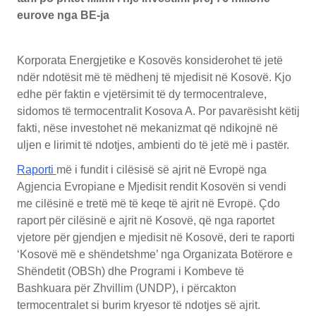
eurove nga BE-ja
Korporata Energjetike e Kosovës konsiderohet të jetë
ndër ndotësit më të mëdhenj të mjedisit në Kosovë. Kjo
edhe për faktin e vjetërsimit të dy termocentraleve,
sidomos të termocentralit Kosova A. Por pavarësisht këtij
fakti, nëse investohet në mekanizmat që ndikojnë në
uljen e lirimit të ndotjes, ambienti do të jetë më i pastër.
Raporti
më i fundit i cilësisë së ajrit në Evropë nga
Agjencia Evropiane e Mjedisit rendit Kosovën si vendi
me cilësinë e tretë më të keqe të ajrit në Evropë. Çdo
raport për cilësinë e ajrit në Kosovë, që nga raportet
vjetore për gjendjen e mjedisit në Kosovë, deri te raporti
‘Kosovë më e shëndetshme’ nga Organizata Botërore e
Shëndetit (OBSh) dhe Programi i Kombeve të
Bashkuara për Zhvillim (UNDP), i përcakton
termocentralet si burim kryesor të ndotjes së ajrit.