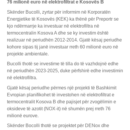
76 milionë euro në elektrofiltrat e Kosovës B
Skënder Bucolli, zyrtar për informim në Korporatën
Energjetike të Kosovës (KEK) ka thënë për Preportr se
kjo ndërmarrje ka investuar në elektrofiltra në
termocentralin Kosova A dhe se ky investim është
realizuar në periudhën 2012-2014. Gjatë kësaj periudhe
kohore sipas tij janë investuar rreth 60 milionë euro në
projekte ambientale.
Bucolli thotë se investime të tilla do të vazhdojnë edhe
në periudhën 2023-2025, duke përfshirë edhe investimin
në elektrofiltra.
Gjatë kësaj periudhe përmes një projekti të Bashkimit
Evropian planifikohet të investohen në elektrofiltrat e
termocentralit Kosova B dhe pajisjet për zvogëlimin e
oksideve të azotit (NOX-it) në shumën prej rreth 76
milionë eurove.
Skënder Bocolli thotë se projektet për DENox dhe