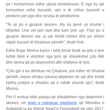
po i kontaminon edhe ujërat nëntokësore. E nga ky ujë
furnizohen edhe bunarët, ujin e të cilëve banorët e
përdorin për pije dhe nevoja të përditshme.
“Te uji po e gjuajnë skorien. Aty ka qenë uji shumë i
kthjellet. Unë vet jam larë dhe kam pirë ujë. Pasi po e
gjuajnë skorien aty, ai ujë është ndotur dhe po shkon
nëpër bunarë të fshatrave përreth”, thotë Hoti.
Edhe Bujar Morina banor i këtij fshati thotë se jeta e tyre
është bërë e vështirë nga tymi që shkarkohet çdo ditë
dhe skoria që po deponohet afër shtëpive të tyre.
“Çdo gjë e ka dëmtuar në Çikatovë, por edhe në fshatrat
përreth, sepse shlaka (skoria) depërton në ujë dhe është
njëlloj yndyre e shlakës që e ndotë shumë ujin”, thotë
Morina.
Për t’i evituar këto pasoja që shkaktohen nga deponimi i
skories, në
lejen e integruar mjedisore
që Ministria e
Ambientit ia ka dhënë NewCo Ferronikelit në vitin 2017,