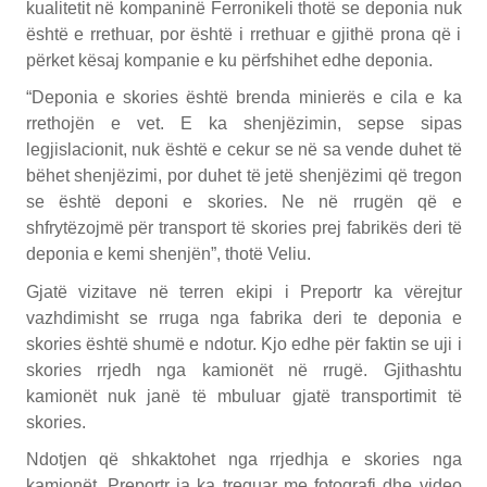
kualitetit në kompaninë Ferronikeli thotë se deponia nuk
është e rrethuar, por është i rrethuar e gjithë prona që i
përket kësaj kompanie e ku përfshihet edhe deponia.
“Deponia e skories është brenda minierës e cila e ka
rrethojën e vet. E ka shenjëzimin, sepse sipas
legjislacionit, nuk është e cekur se në sa vende duhet të
bëhet shenjëzimi, por duhet të jetë shenjëzimi që tregon
se është deponi e skories. Ne në rrugën që e
shfrytëzojmë për transport të skories prej fabrikës deri të
deponia e kemi shenjën”, thotë Veliu.
Gjatë vizitave në terren ekipi i Preportr ka vërejtur
vazhdimisht se rruga nga fabrika deri te deponia e
skories është shumë e ndotur. Kjo edhe për faktin se uji i
skories rrjedh nga kamionët në rrugë. Gjithashtu
kamionët nuk janë të mbuluar gjatë transportimit të
skories.
Ndotjen që shkaktohet nga rrjedhja e skories nga
kamionët, Preportr ia ka treguar me fotografi dhe video