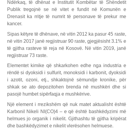
Ndërkaq, të dhënat e Institutit Kombëtar të Shëndetit
Publik tregojnë se në vitet e fundit në Komunën e
Drenasit ka rritje të numrit të personave të prekur me
kancer.
Sipas këtyre të dhënave, në vitin 2012 ka pasur 45 raste,
në vitin 2017 janë regjistruar 90 raste, gjegjësisht 3.1% e
të gjitha rasteve të reja në Kosovë. Në vitin 2019, janë
regjistruar 73 raste.
Elementet kimike që shkarkohen edhe nga industria e
rëndë si dyoksidi i sulfurit, monoksidi i karbonit, dyoksidi
i azotit, ozoni, etj., shkaktojnë sëmundje kronike, për
shkak se ato depozitohen brenda në mushkëri dhe si
pasojë humbet sipërfaqja e mushkërive.
Një element i rrezikshëm që nuk matet aktualisht është
Karbonil Nikeli NI(CO)4 – e që është bashkëdyzimi më
helmues jo organik i nikelit. Gjithashtu të gjitha kripërat
dhe bashkëdyzimet e nikelit vlerësohen helmuese.