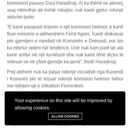
komisionit pasues Daut Haradinaj. Ai ka thënë se përveç
asaj mbledhje që është mbajtur, nuk kanë gjetur ndonjë
aktivitet tjetër.
“E kanë paraparë krijimin e një komisioni hetimor, e kanë
ftuar ministrin e atëhershëm Ferid Agani. Kanë diskutuar
për gjendjen e mjedisit në Komunën e Drenasit, por kjo
ka mbetur vetëm një tendencë. Unë nuk kam parë që ata
kanë arritur në një konkluzë dhe nuk kanë lënë diçka të
shkruar se në çfarë gjendje ka qenë”, thotë Haradinaj.
Prej atëherë nuk ka pasur ndonjë iniciativë nga Kuvendi
i Kosovës për të krijuar ndonjë komision hetimor lidhur
me ndotjen që e shkakton Ferronikeli.
Edhe pas gjithë këtyre fakteve të ofruara, prokuroria pas
Your experience on this site will be improved by
pesë viteve (17 qershor të vitit 2020) e ka hedhur këtë
allowing cookies.
kallëzim penal, me arsyetimin se te zyrtarët e Ministrisë
së Mjedisit nuk janë gjetur elemente të veprës penale,
ALLOW COOKIES
keqpërdorim i autoritetit apo pozitës zyrtare.