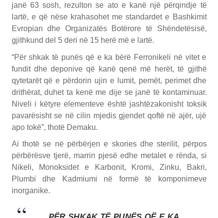
janë 63 sosh, rezulton se ato e kanë një përqindje të
lartë, e që nëse krahasohet me standardet e Bashkimit
Evropian dhe Organizatës Botërore të Shëndetësisë,
gjithkund del 5 deri në 15 herë më e lartë.
“Për shkak të punës që e ka bërë Ferronikeli në vitet e
fundit dhe deponive që kanë qenë më herët, të gjithë
qytetarët që e përdorin ujin e lumit, pemët, perimet dhe
drithërat, duhet ta kenë me dije se janë të kontaminuar.
Niveli i këtyre elementeve është jashtëzakonisht toksik
pavarësisht se në cilin mjedis gjendet qoftë në ajër, ujë
apo tokë”, thotë Demaku.
Ai thotë se në përbërjen e skories dhe sterilit, përpos
përbërësve tjerë, marrin pjesë edhe metalet e rënda, si
Nikeli, Monoksidet e Karbonit, Kromi, Zinku, Bakri,
Plumbi dhe Kadmiumi në formë të komponimeve
inorganike.
PËR SHKAK TË PUNËS QË E KA