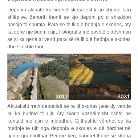
Deponia aktuale ku hedhet skoria është jo shumë larg
shtëpive. Banorët thonë se kjo deponi po u shkakton
pasoja të shumta. Para se të fillojë hedhja e skories, aty
ka qenë një burim i ujit. Fotografia më poshtë e dëshmon
se si ka qenë ai vend para së të fillojë hedhja e skories
dhe si është tani.
Aktualisht rreth deponisë së re të skories janë dy vende
ku ka burime të ujit. Aty skoria vazhdimisht është në
kontakt me ujin e mbledhur. Gjithashtu vërehet se ka
rrjedhje të ujit nga deponia e skories e që derdhet në
ujin e grumbulluar. Për më keq, banorët thonë se skoria