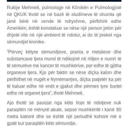
Rukije Mehmeti, pulmologe në Klinikën e Pulmologjisë
në QKUK thotë se në bazë të studimeve të shumta që
janë bërë në vende të ndryshme, përfshirë edhe
Amerikën, është konstatuar se nëse një person jeton për
dhjetë vite në një ambient të ndotur, ai do të preket nga
sëmundjet kronike.
“Përveç këtyre sëmundjeve, prania e metaleve dhe
substancave tjera mund të ndikojnë në rritjen e numri të
të sëmurëve me kancer të mushkërive, por edhe të gjitha
organeve tjera. Kjo për faktin se nëse diçka kalon dhe
përthithet në rrugët e frymëmarrjes, diçka patjetër ka për
të kaluar edhe në enët e gjakut dhe përmes tyre bartet
edhe në organet tjera”, thotë Mehmeti.
Ajo thotë se pasojat nga këto lloje të ndotjeve nuk
paraqitën në mënyrë akute, sepse mushkëritë i kanë 80
metra katrorë dhe se është një periudhë kohore më e
gjatë kur paraqitën këto sëmundje.