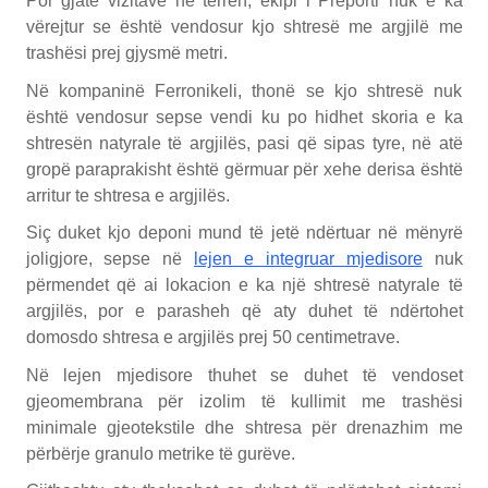
Por gjatë vizitave në terren, ekipi i Preportr nuk e ka
vërejtur se është vendosur kjo shtresë me argjilë me
trashësi prej gjysmë metri.
Në kompaninë Ferronikeli, thonë se kjo shtresë nuk
është vendosur sepse vendi ku po hidhet skoria e ka
shtresën natyrale të argjilës, pasi që sipas tyre, në atë
gropë paraprakisht është gërmuar për xehe derisa është
arritur te shtresa e argjilës.
Siç duket kjo deponi mund të jetë ndërtuar në mënyrë
joligjore, sepse në
lejen e integruar mjedisore
nuk
përmendet që ai lokacion e ka një shtresë natyrale të
argjilës, por e parasheh që aty duhet të ndërtohet
domosdo shtresa e argjilës prej 50 centimetrave.
Në lejen mjedisore thuhet se duhet të vendoset
gjeomembrana për izolim të kullimit me trashësi
minimale gjeotekstile dhe shtresa për drenazhim me
përbërje granulo metrike të gurëve.