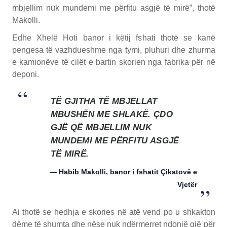
mbjellim nuk mundemi me përfitu asgjë të mirë”, thotë
Makolli.
Edhe Xhelë Hoti banor i këtij fshati thotë se kanë
pengesa të vazhdueshme nga tymi, pluhuri dhe zhurma
e kamionëve të cilët e bartin skorien nga fabrika për në
deponi.
TË GJITHA TË MBJELLAT
MBUSHËN ME SHLAKË. ÇDO
GJË QË MBJELLIM NUK
MUNDEMI ME PËRFITU ASGJË
TË MIRË.
— Habib Makolli, banor i fshatit Çikatovë e
Vjetër
Ai thotë se hedhja e skories në atë vend po u shkakton
dëme të shumta dhe nëse nuk ndërmerret ndonjë gjë për