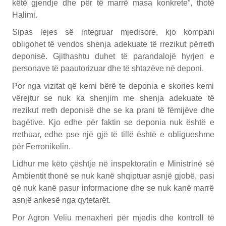
këtë gjendje dhe për të marrë masa konkrete”, thotë
Halimi.
Sipas lejes së integruar mjedisore, kjo kompani
obligohet të vendos shenja adekuate të rrezikut përreth
deponisë. Gjithashtu duhet të parandalojë hyrjen e
personave të paautorizuar dhe të shtazëve në deponi.
Por nga vizitat që kemi bërë te deponia e skories kemi
vërejtur se nuk ka shenjim me shenja adekuate të
rrezikut rreth deponisë dhe se ka prani të fëmijëve dhe
bagëtive. Kjo edhe për faktin se deponia nuk është e
rrethuar, edhe pse një gjë të tillë është e obligueshme
për Ferronikelin.
Lidhur me këto çështje në inspektoratin e Ministrinë së
Ambientit thonë se nuk kanë shqiptuar asnjë gjobë, pasi
që nuk kanë pasur informacione dhe se nuk kanë marrë
asnjë ankesë nga qytetarët.
Por Agron Veliu menaxheri për mjedis dhe kontroll të