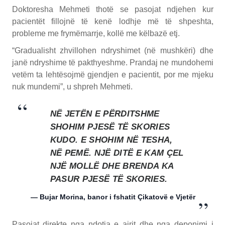
Doktoresha Mehmeti thotë se pasojat ndjehen kur
pacientët fillojnë të kenë lodhje më të shpeshta,
probleme me frymëmarrje, kollë me këlbazë etj.
“Gradualisht zhvillohen ndryshimet (në mushkëri) dhe
janë ndryshime të pakthyeshme. Prandaj ne mundohemi
vetëm ta lehtësojmë gjendjen e pacientit, por me mjeku
nuk mundemi”, u shpreh Mehmeti.
NË JETËN E PËRDITSHME
SHOHIM PJESË TË SKORIES
KUDO. E SHOHIM NË TESHA,
NË PEMË. NJË DITË E KAM ÇEL
NJË MOLLË DHE BRENDA KA
PASUR PJESË TË SKORIES.
— Bujar Morina, banor i fshatit Çikatovë e Vjetër
Pasojat direkte nga ndotja e ajrit dhe nga deponimi i