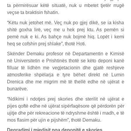
ta përmirësuar këtë situatë, nuk u mbetet tjetër rrugë
veçse ta braktisin fshatin.
“Këtu nuk jetohet më. Veç nuk po gjej dikë, se ia kisha
shitë goxha lirë, veç me u hek prej ktu. As pemën si
pemë nuk e ki. As bahçe nuk bojmë hiq. Lopët i kemi
heq se cofshin prej shlake”, thotë Hoti.
Skënder Demaku profesor në Departamentin e Kimisë
në Universitetin e Prishtinës thotë se këto deponi kanë
filluar të lidhën me vegjetacionin dhe gjatë reshjeve
atmosferike shpëlarja e tyre bëhet direkt në Lumin
Drenica dhe me migrim më të thellë edhe në ujërat e
bunarëve.
“Ndikimi i ndotjes prej skories dhe sterilit në ujërat e
pijes qoftë edhe në ujërat sipërfaqësore që përdorën për
ujitje dhe për rekreacione të ndryshme është i madh, e të
mos flasim për ujin e pijshëm”, thotë Demaku.
Degradimi i mjedisit nga deponitë e skories