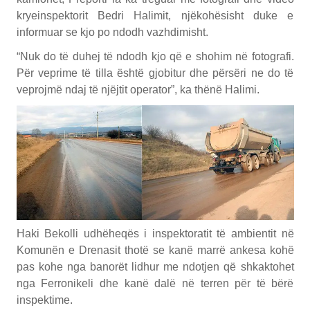
kryeinspektorit Bedri Halimit, njëkohësisht duke e
informuar se kjo po ndodh vazhdimisht.
“Nuk do të duhej të ndodh kjo që e shohim në fotografi.
Për veprime të tilla është gjobitur dhe përsëri ne do të
veprojmë ndaj të njëjtit operator”, ka thënë Halimi.
Haki Bekolli udhëheqës i inspektoratit të ambientit në
Komunën e Drenasit thotë se kanë marrë ankesa kohë
pas kohe nga banorët lidhur me ndotjen që shkaktohet
nga Ferronikeli dhe kanë dalë në terren për të bërë
inspektime.