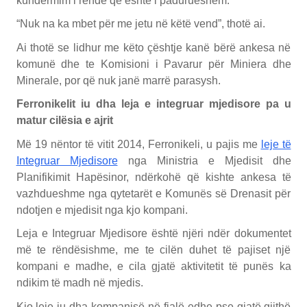
kundërmim i rëndë që është i padurueshëm.
“Nuk na ka mbet për me jetu në këtë vend”, thotë ai.
Ai thotë se lidhur me këto çështje kanë bërë ankesa në
komunë dhe te Komisioni i Pavarur për Miniera dhe
Minerale, por që nuk janë marrë parasysh.
Ferronikelit iu dha leja e integruar mjedisore pa u
matur cilësia e ajrit
Më 19 nëntor të vitit 2014, Ferronikeli, u pajis me
leje të
Integruar Mjedisore
nga Ministria e Mjedisit dhe
Planifikimit Hapësinor, ndërkohë që kishte ankesa të
vazhdueshme nga qytetarët e Komunës së Drenasit për
ndotjen e mjedisit nga kjo kompani.
Leja e Integruar Mjedisore është njëri ndër dokumentet
më te rëndësishme, me te cilën duhet të pajiset një
kompani e madhe, e cila gjatë aktivitetit të punës ka
ndikim të madh në mjedis.
Kjo leje iu dha kompanisë në fjalë edhe pse gjatë gjithë