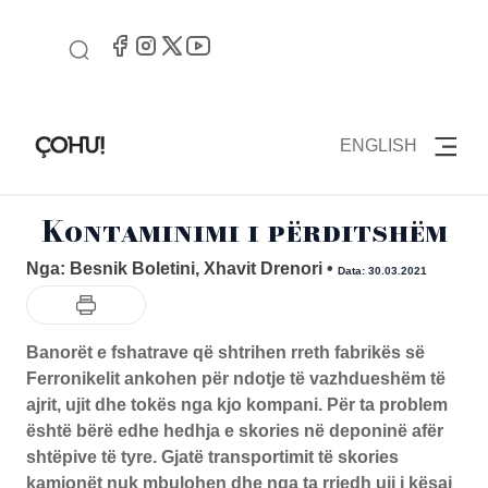
ENGLISH
Kontaminimi i përditshëm
Nga: Besnik Boletini, Xhavit Drenori
•
Data: 30.03.2021
Banorët e fshatrave që shtrihen rreth fabrikës së
Ferronikelit ankohen për ndotje të vazhdueshëm të
ajrit, ujit dhe tokës nga kjo kompani. Për ta problem
është bërë edhe hedhja e skories në deponinë afër
shtëpive të tyre. Gjatë transportimit të skories
kamionët nuk mbulohen dhe nga ta rrjedh uji i kësaj