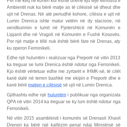
Për më keq në kohën kur është dhënë kjo leje Ministria e
Ambientit nuk ka bërë matje as të cilësisë së dheut dhe
ujit në Drenas. Në atë periudhë kohore, cilësia e ujit në
Lumin Drenica ishte matur vetëm në dy stacione, në
vendburimin e lumit në Pjetershticë në Komunën e
Lipjanit dhe në Vragoli në Komunën e Fushë Kosovës.
Por një matje e tillë nuk është bërë fare në Drenas, aty
ku operon Ferronikeli.
Edhe një hulumtim i realizuar nga Preportr në vitin 2013
ka treguar se lumi Drenica është ndotur nga Ferronikeli.
Kjo është vërtetuar edhe me zyrtarët e IHMK-së, të cilët
kanë dalë në terren bashkë me ekipin e Preportr dhe e
kanë bërë
matjen e cilësisë
së ujit në Lumin Drenica.
Gjithashtu edhe një
hulumtim
i publikuar nga organizata
QPA në vitin 2014 ka treguar se ky lum është ndotur nga
Ferronikeli.
Në vitin 2015 asambleisti i komunës së Drenasit Xhavit
Drenori ka bërë një kallëzim penal ndaj Ministrisë së