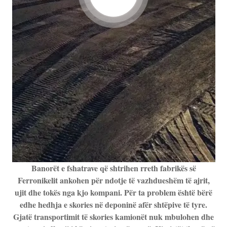
Banorët e fshatrave që shtrihen rreth fabrikës së
Ferronikelit ankohen për ndotje të vazhdueshëm të ajrit,
ujit dhe tokës nga kjo kompani. Për ta problem është bërë
edhe hedhja e skories në deponinë afër shtëpive të tyre.
Gjatë transportimit të skories kamionët nuk mbulohen dhe