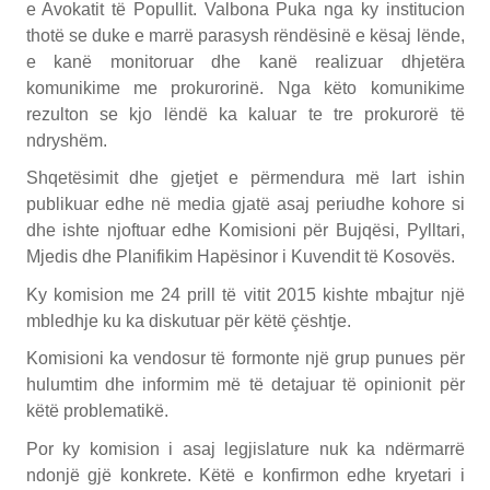
e Avokatit të Popullit. Valbona Puka nga ky institucion
thotë se duke e marrë parasysh rëndësinë e kësaj lënde,
e kanë monitoruar dhe kanë realizuar dhjetëra
komunikime me prokurorinë. Nga këto komunikime
rezulton se kjo lëndë ka kaluar te tre prokurorë të
ndryshëm.
Shqetësimit dhe gjetjet e përmendura më lart ishin
publikuar edhe në media gjatë asaj periudhe kohore si
dhe ishte njoftuar edhe Komisioni për Bujqësi, Pylltari,
Mjedis dhe Planifikim Hapësinor i Kuvendit të Kosovës.
Ky komision me 24 prill të vitit 2015 kishte mbajtur një
mbledhje ku ka diskutuar për këtë çështje.
Komisioni ka vendosur të formonte një grup punues për
hulumtim dhe informim më të detajuar të opinionit për
këtë problematikë.
Por ky komision i asaj legjislature nuk ka ndërmarrë
ndonjë gjë konkrete. Këtë e konfirmon edhe kryetari i