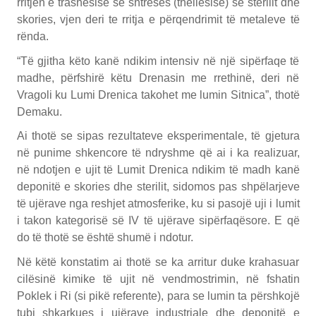
rritjen e trashësisë së shtresës (thellësisë) së sterilit dhe
skories, vjen deri te rritja e përqendrimit të metaleve të
rënda.
“Të gjitha këto kanë ndikim intensiv në një sipërfaqe të
madhe, përfshirë këtu Drenasin me rrethinë, deri në
Vragoli ku Lumi Drenica takohet me lumin Sitnica”, thotë
Demaku.
Ai thotë se sipas rezultateve eksperimentale, të gjetura
në punime shkencore të ndryshme që ai i ka realizuar,
në ndotjen e ujit të Lumit Drenica ndikim të madh kanë
deponitë e skories dhe sterilit, sidomos pas shpëlarjeve
të ujërave nga reshjet atmosferike, ku si pasojë uji i lumit
i takon kategorisë së IV të ujërave sipërfaqësore. E që
do të thotë se është shumë i ndotur.
Në këtë konstatim ai thotë se ka arritur duke krahasuar
cilësinë kimike të ujit në vendmostrimin, në fshatin
Poklek i Ri (si pikë referente), para se lumin ta përshkojë
tubi shkarkues i ujërave industriale dhe deponitë e