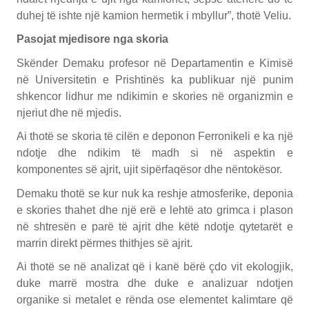
duhej të ishte një kamion hermetik i mbyllur”, thotë Veliu.
Pasojat mjedisore nga skoria
Skënder Demaku profesor në Departamentin e Kimisë
në Universitetin e Prishtinës ka publikuar një punim
shkencor lidhur me ndikimin e skories në organizmin e
njeriut dhe në mjedis.
Ai thotë se skoria të cilën e deponon Ferronikeli e ka një
ndotje dhe ndikim të madh si në aspektin e
komponentes së ajrit, ujit sipërfaqësor dhe nëntokësor.
Demaku thotë se kur nuk ka reshje atmosferike, deponia
e skories thahet dhe një erë e lehtë ato grimca i plason
në shtresën e parë të ajrit dhe këtë ndotje qytetarët e
marrin direkt përmes thithjes së ajrit.
Ai thotë se në analizat që i kanë bërë çdo vit ekologjik,
duke marrë mostra dhe duke e analizuar ndotjen
organike si metalet e rënda ose elementet kalimtare që