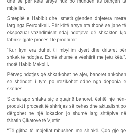
dhe se për këtë arsye nuk po munden as bahçen ta
mbjellin.
Shtëpitë e Habibit dhe Ismetit gjenden dhjetëra metra
larg nga Ferronikeli. Për këtë arsye ata thonë se janë të
ekspozuar vazhdimisht ndaj ndotjeve që shkakton kjo
fabrikë gjatë procesit të prodhimit.
“Kur fryn era duhet t’i mbyllim dyert dhe dritaret për
shkak të ndotjes. Është shumë e vështirë me jetu këtu”,
thotë Habib Makolli.
Përveç ndotjes që shkarkohet në ajër, banorët ankohen
se shëndeti i tyre po rrezikohet edhe nga deponia e
skories.
Skoria apo shlaka siç e quajnë banorët, është një nën-
produkt i procesit të shkrirjes së xehes dhe aktualisht po
dërgohet në një lokacion jo shumë larg shtëpive në
fshatin Çikatovë të Vjetër.
“Të gjitha të mbjellat mbushën me shlakë. Çdo gjë që