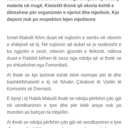
materie në rrugë. Kimistët thonë që skoria është e
dëmshme për organizmin e njeriut dhe mjedisin. Kjo
deponi nuk po respekton lejen mjedisore
Ismet Makolli fshin duart në najlonin e serrës në oborrin
e shtëpisë së tij. Në najlonin që duket se jo rastësisht e
ka ngjyrën e zezë, mbesin gjurmët e fërkimit, ndërsa
duart e Habibit bëhen të zeza nga ndotja që ai thotë se
po shkarkohet nga Ferronikeli.
Ai thotë se kjo tashmë është bërë normale për të dhe
bashkëfshatarët e tij në fshatin Çikatovë të Vjetër të
Komunës së Drenasit.
E fqinji i tij Habib Makolli thotë se ndotja përfshin çdo gjë
në vendbanimin e tyre dhe për këtë arsye nuk po
munden as bahçen ta mbjellin.
Ai thotë se ndotja përfshin çdo gjë në vendbanimin e tyre