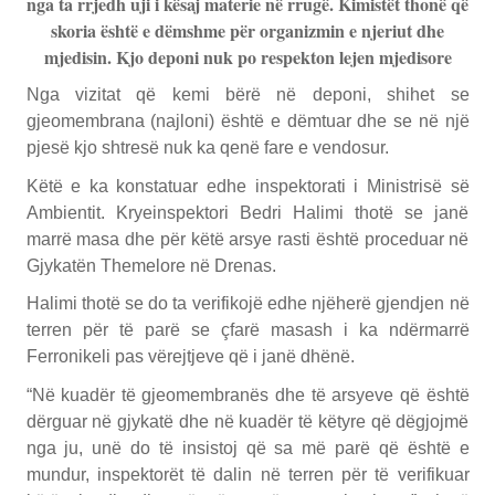
nga ta rrjedh uji i kësaj materie në rrugë. Kimistët thonë që
skoria është e dëmshme për organizmin e njeriut dhe
mjedisin. Kjo deponi nuk po respekton lejen mjedisore
Nga vizitat që kemi bërë në deponi, shihet se
gjeomembrana (najloni) është e dëmtuar dhe se në një
pjesë kjo shtresë nuk ka qenë fare e vendosur.
Këtë e ka konstatuar edhe inspektorati i Ministrisë së
Ambientit. Kryeinspektori Bedri Halimi thotë se janë
marrë masa dhe për këtë arsye rasti është proceduar në
Gjykatën Themelore në Drenas.
Halimi thotë se do ta verifikojë edhe njëherë gjendjen në
terren për të parë se çfarë masash i ka ndërmarrë
Ferronikeli pas vërejtjeve që i janë dhënë.
“Në kuadër të gjeomembranës dhe të arsyeve që është
dërguar në gjykatë dhe në kuadër të këtyre që dëgjojmë
nga ju, unë do të insistoj që sa më parë që është e
mundur, inspektorët të dalin në terren për të verifikuar