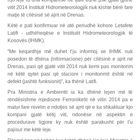
vitit 2014 Instituti Hidrometeorologjik nuk kishte bërë fare
matje të cilësisë së ajrit në Drenas.
Këtë e pati konfirmuar në atë periudhë kohore Letafete
Latifi - udhëheqëse e Institutit Hidrometeorologjik të
Kosovës (IHMK).
“Me keqardhje më duhet t’ju informoj se IHMK nuk
posedon të dhëna (informacione) për cilësinë e ajrit në
Drenas, pasi që gjatë vitit 2014 nuk kemi pas monitorim
në këtë qytet pasi që stacioni i monitorimit është në
defekt (jashtë funksionit)”, ka thënë Latifi.
Pra Ministria e Ambientit ia ka dhënë lejen më të
rëndësishme mjedisore Ferronikelit në vitin 2014 pa e
matur fare nivelin e ndotjes së ajrit që e ka shkaktuar kjo
kompani gjatë këtij viti, ndonëse në aspektin e
procedurave ligjore ky nuk është parakusht për t’u
pajisur me këtë leje.