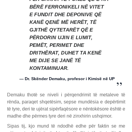
BËRË FERRONIKELI NË VITET
E FUNDIT DHE DEPONIVE QË
KANË QENË MË HERËT, TË
GJITHË QYTETARËT QË E
PËRDORIN UJIN E LUMIT,
PEMËT, PERIMET DHE
DRITHËRAT, DUHET TA KENË
ME DIJE SE JANË TË
KONTAMINUAR.
— Dr. Skënder Demaku, profesor i Kimisë në UP
Demaku thotë se niveli i përqendrimit të metaleve të
rënda, paraqet shqetësim, sepse mundësia e depërtimit
të tyre, deri te ujërat sipërfaqësore e nëntokësore është e
madhe dhe përmes tyre deri në zinxhirin ushqimor.
Sipas tij, kjo mund të ndodhë edhe për faktin se me