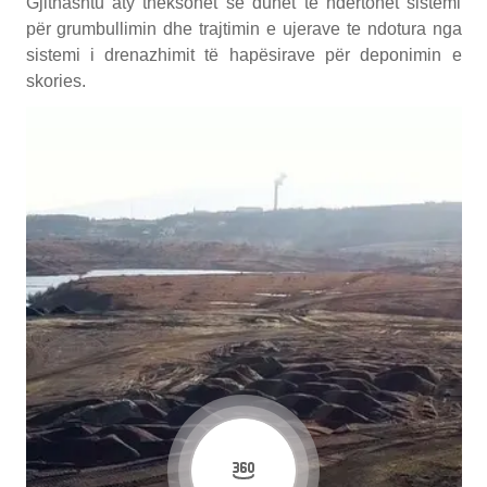
Gjithashtu aty theksohet se duhet të ndërtohet sistemi
për grumbullimin dhe trajtimin e ujerave te ndotura nga
sistemi i drenazhimit të hapësirave për deponimin e
skories.