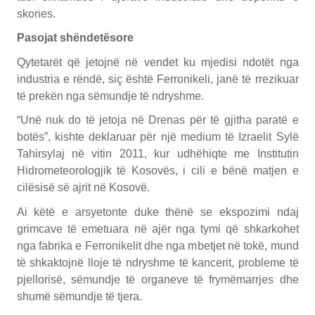
skories.
Pasojat shëndetësore
Qytetarët që jetojnë në vendet ku mjedisi ndotët nga
industria e rëndë, siç është Ferronikeli, janë të rrezikuar
të prekën nga sëmundje të ndryshme.
“Unë nuk do të jetoja në Drenas për të gjitha paratë e
botës”, kishte deklaruar për një medium të Izraelit Sylë
Tahirsylaj në vitin 2011, kur udhëhiqte me Institutin
Hidrometeorologjik të Kosovës, i cili e bënë matjen e
cilësisë së ajrit në Kosovë.
Ai këtë e arsyetonte duke thënë se ekspozimi ndaj
grimcave të emetuara në ajër nga tymi që shkarkohet
nga fabrika e Ferronikelit dhe nga mbetjet në tokë, mund
të shkaktojnë lloje të ndryshme të kancerit, probleme të
pjellorisë, sëmundje të organeve të frymëmarrjes dhe
shumë sëmundje të tjera.