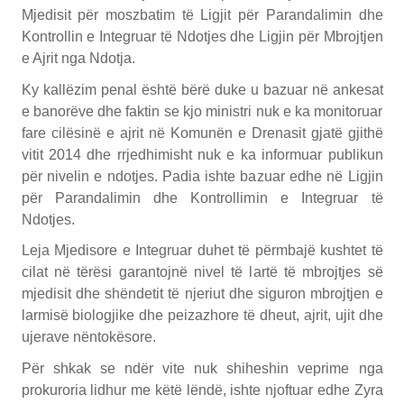
Mjedisit për moszbatim të Ligjit për Parandalimin dhe
Kontrollin e Integruar të Ndotjes dhe Ligjin për Mbrojtjen
e Ajrit nga Ndotja.
Ky kallëzim penal është bërë duke u bazuar në ankesat
e banorëve dhe faktin se kjo ministri nuk e ka monitoruar
fare cilësinë e ajrit në Komunën e Drenasit gjatë gjithë
vitit 2014 dhe rrjedhimisht nuk e ka informuar publikun
për nivelin e ndotjes. Padia ishte bazuar edhe në Ligjin
për Parandalimin dhe Kontrollimin e Integruar të
Ndotjes.
Leja Mjedisore e Integruar duhet të përmbajë kushtet të
cilat në tërësi garantojnë nivel të lartë të mbrojtjes së
mjedisit dhe shëndetit të njeriut dhe siguron mbrojtjen e
larmisë biologjike dhe peizazhore të dheut, ajrit, ujit dhe
ujerave nëntokësore.
Për shkak se ndër vite nuk shiheshin veprime nga
prokuroria lidhur me këtë lëndë, ishte njoftuar edhe Zyra