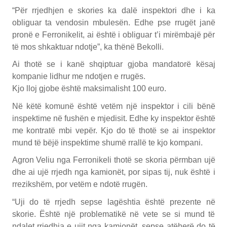
“Për rrjedhjen e skories ka dalë inspektori dhe i ka
obliguar ta vendosin mbulesën. Edhe pse rrugët janë
pronë e Ferronikelit, ai është i obliguar t’i mirëmbajë për
të mos shkaktuar ndotje”, ka thënë Bekolli.
Ai thotë se i kanë shqiptuar gjoba mandatorë kësaj
kompanie lidhur me ndotjen e rrugës.
Kjo lloj gjobe është maksimalisht 100 euro.
Në këtë komunë është vetëm një inspektor i cili bënë
inspektime në fushën e mjedisit. Edhe ky inspektor është
me kontratë mbi vepër. Kjo do të thotë se ai inspektor
mund të bëjë inspektime shumë rrallë te kjo kompani.
Agron Veliu nga Ferronikeli thotë se skoria përmban ujë
dhe ai ujë rrjedh nga kamionët, por sipas tij, nuk është i
rrezikshëm, por vetëm e ndotë rrugën.
“Uji do të rrjedh sepse lagështia është prezente në
skorie. Është një problematikë në vete se si mund të
ndalet rrjedhja e ujit nga kamionët, sepse atëherë do të