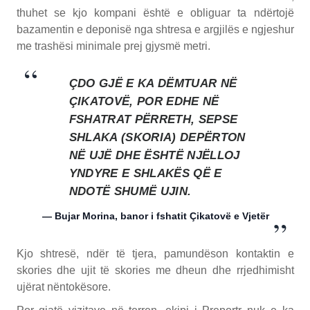
thuhet se kjo kompani është e obliguar ta ndërtojë
bazamentin e deponisë nga shtresa e argjilës e ngjeshur
me trashësi minimale prej gjysmë metri.
ÇDO GJË E KA DËMTUAR NË
ÇIKATOVË, POR EDHE NË
FSHATRAT PËRRETH, SEPSE
SHLAKA (SKORIA) DEPËRTON
NË UJË DHE ËSHTË NJËLLOJ
YNDYRE E SHLAKËS QË E
NDOTË SHUMË UJIN.
— Bujar Morina, banor i fshatit Çikatovë e Vjetër
Kjo shtresë, ndër të tjera, pamundëson kontaktin e
skories dhe ujit të skories me dheun dhe rrjedhimisht
ujërat nëntokësore.