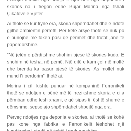
skories na i tregon edhe Bujar Morina nga fshati
Çikatovë e Vjetër.
Ai thotë se kur frynë era, skoria shpërndahet dhe e ndotë
gjithë ambientin përreth. Për këtë arsye thotë se nuk po
e punojnë më tokën pasi që perimet dhe frutat janë të
papërdorshme.
“Në jetën e përditshme shohim pjesë të skories kudo. E
shohim në tesha, në pemë. Një ditë e kam çel një mollë
dhe brenda ka pasur pjesë të skories. As mollët nuk
mund t’i përdorim”, thotë ai.
Morina i cili kishte punuar në kompaninë Ferronikeli
thotë se ndotjen e bënë më të rrezikshme skoria e cila
përmban edhe lesh xhami, e që sipas tij është shumë e
dëmshme, sepse ajo shpërndahet shpejtë nga era.
Përveç ndotjes nga deponia e skories, ai thotë se kohë
pas kohe nga fabrika e Ferronikelit lëshohet një