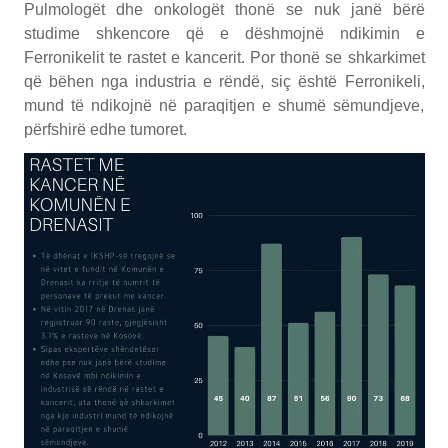
Pulmologët dhe onkologët thonë se nuk janë bërë
studime shkencore që e dëshmojnë ndikimin e
Ferronikelit te rastet e kancerit. Por thonë se shkarkimet
që bëhen nga industria e rëndë, siç është Ferronikeli,
mund të ndikojnë në paraqitjen e shumë sëmundjeve,
përfshirë edhe tumoret.