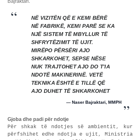
Bajraktari.
NË VIZITËN QË E KEMI BËRË
NË FABRIKË, KEMI PARË SE KA
NJË SISTEM TË MBYLLUR TË
SHFRYTËZIMIT TË UJIT.
MIRËPO PËRSËRI AJO
SHKARKOHET, SEPSE NËSE
NUK TRAJTOHET AJO DO T'IA
NDOTË MAKINERINË. VETË
TEKNIKA ËSHTË E TILLË QË
AJO DUHET TË SHKARKOHET
— Naser Bajraktari, MMPH
Gjoba dhe padi për ndotje
Për shkak të ndotjes së ambientit, kur
përfshihet edhe ndotja e ujit, Ministria