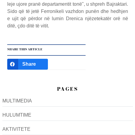
leje ujore pranë departamentit tonë", u shpreh Bajraktari.
Sido që të jetë Ferronikeli vazhdon punën dhe hedhjen
e ujit që përdor në lumin Drenica njëzetekatër orë në
ditë, çdo ditë të vitit.
SHARE THIS ARTICLE
Share
PAGES
MULTIMEDIA
HULUMTIME
AKTIVITETE