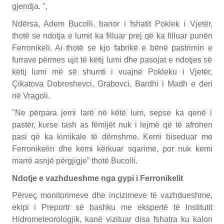
gjendja. ",
Ndërsa, Adem Bucolli, banor i fshatit Poklek i Vjetër,
thotë se ndotja e lumit ka filluar prej që ka filluar punën
Ferronikeli. Ai thotë se kjo fabrikë e bënë pastrimin e
furrave përmes ujit të këtij lumi dhe pasojat e ndotjes së
këtij lumi më së shumti i vuajnë Pokleku i Vjetër,
Çikatova Dobroshevci, Grabovci, Bardhi i Madh e deri
në Vragoli.
"Ne përpara jemi larë në këtë lum, sepse ka qenë i
pastër, kurse tash as fëmijët nuk i lejmë që të afrohen
pasi që ka kimikale të dëmshme. Kemi biseduar me
Ferronikelin dhe kemi kërkuar sqarime, por nuk kemi
marrë asnjë përgjigje” thotë Bucolli.
Ndotje e vazhdueshme nga gypi i Ferronikelit
Përveç monitorimeve dhe incizimeve të vazhdueshme,
ekipi i Preportr së bashku me ekspertë të Institutit
Hidrometeorologjik, kanë vizituar disa fshatra ku kalon