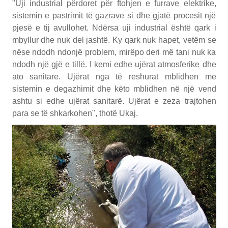
"Uji industrial përdoret për ftohjen e furrave elektrike,
sistemin e pastrimit të gazrave si dhe gjatë procesit një
pjesë e tij avullohet. Ndërsa uji industrial është qark i
mbyllur dhe nuk del jashtë. Ky qark nuk hapet, vetëm se
nëse ndodh ndonjë problem, mirëpo deri më tani nuk ka
ndodh një gjë e tillë. I kemi edhe ujërat atmosferike dhe
ato sanitare. Ujërat nga të reshurat mblidhen me
sistemin e degazhimit dhe këto mblidhen në një vend
ashtu si edhe ujërat sanitarë. Ujërat e zeza trajtohen
para se të shkarkohen", thotë Ukaj.