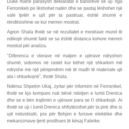
Duke marrë parasysh deklaratat e banorëve se uji nga
Ferronikeli po lëshohet natën dhe se pastaj lëshohet një
valë tjetër e ujit për ta pastruar, është shumë e
rëndësishme se kur merren mostrat.
Agron Shala thotë se në rezultatet e mostrave mund të
ndikojë shumë fakti se sa është distanca kohore merren
mostrat për analiza.
"Diferenca e vlerave në matjen e ujërave ndryshon
shumë, sidomos në rastet kur bëhet një shkarkim më
ndryshe me një përqendrim më të madh të materiale që
ata i shkarkojnë", thotë Shala.
Ndërsa Shpetim Ukaj, zyrtar për informim në Ferronikel,
thotë se kjo kompani nuk bënë ndotjen e lumit Drenica
dhe se e bën trajtimin e ujërave para se t'i shkarkojë. Ai
thotë se uji i lumit Drenica shfrytëzohet për ta pirë dhe si
ujë industrialë, pra për ftohjen e furrave elektrike dhe
mekanizmave tjerë prodhues të kësaj Fabrike.