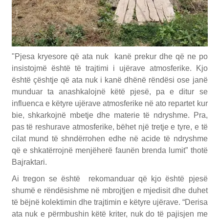
"Pjesa kryesore që ata nuk kanë prekur dhe që ne po
insistojmë është të trajtimi i ujërave atmosferike. Kjo
është çështje që ata nuk i kanë dhënë rëndësi ose janë
munduar ta anashkalojnë këtë pjesë, pa e ditur se
influenca e këtyre ujërave atmosferike në ato repartet kur
bie, shkarkojnë mbetje dhe materie të ndryshme. Pra,
pas të reshurave atmosferike, bëhet një tretje e tyre, e të
cilat mund të shndërrohen edhe në acide të ndryshme
që e shkatërrojnë menjëherë faunën brenda lumit” thotë
Bajraktari.
Ai tregon se është rekomanduar që kjo është pjesë
shumë e rëndësishme në mbrojtjen e mjedisit dhe duhet
të bëjnë kolektimin dhe trajtimin e këtyre ujërave. “Derisa
ata nuk e përmbushin këtë kriter, nuk do të pajisjen me