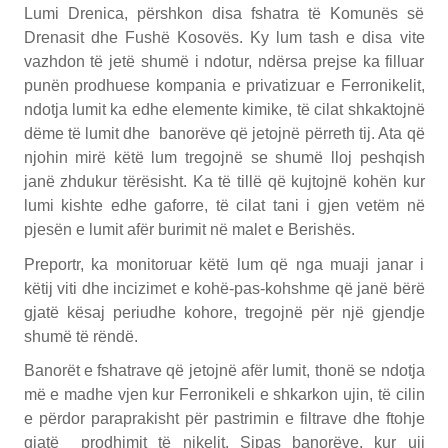
Lumi Drenica, përshkon disa fshatra të Komunës së
Drenasit dhe Fushë Kosovës. Ky lum tash e disa vite
vazhdon të jetë shumë i ndotur, ndërsa prejse ka filluar
punën prodhuese kompania e privatizuar e Ferronikelit,
ndotja lumit ka edhe elemente kimike, të cilat shkaktojnë
dëme të lumit dhe banorëve që jetojnë përreth tij. Ata që
njohin mirë këtë lum tregojnë se shumë lloj peshqish
janë zhdukur tërësisht. Ka të tillë që kujtojnë kohën kur
lumi kishte edhe gaforre, të cilat tani i gjen vetëm në
pjesën e lumit afër burimit në malet e Berishës.
Preportr, ka monitoruar këtë lum që nga muaji janar i
këtij viti dhe incizimet e kohë-pas-kohshme që janë bërë
gjatë kësaj periudhe kohore, tregojnë për një gjendje
shumë të rëndë.
Banorët e fshatrave që jetojnë afër lumit, thonë se ndotja
më e madhe vjen kur Ferronikeli e shkarkon ujin, të cilin
e përdor paraprakisht për pastrimin e filtrave dhe ftohje
gjatë prodhimit të nikelit. Sipas banorëve, kur uji