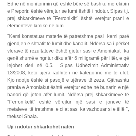
Edhe në monitorimin që është bërë së bashku me ekipin
e Preportr, është vërejtur se lumi është i ndotur. Sipas tij,
prej shkarkimeve të "Ferroniklit" është vërejtur prani e
elementeve kimike në lum.
"Kemi konstatuar materie të patretshme pasi kemi parë
gjendjen e shtratit të lumit dhe kanalit. Ndërsa sa i përket
vlerave të rezultateve është gjetur sasi e Amoniakut ka
qenë shumë e ngritur diku afër 6 miligramë për litër, e që
lejohet deri në 0.5. Sipas Udhëzimit Administrativ
13/2008, këto ujëra radhitën në kategorinë më të ulët.
Kjo ndotje është si pasojë e ujërave të zeza. Gjithashtu
prania e Amoniakut është vërejtur edhe në bunarin e një
banori që jeton afër lumit. Ndërsa prej shkarkimeve të
"Ferronikelit" është vërejtur një sasi e joneve të
metaleve të tretshme, e cilat sasi ka vazhduar si e tillë ",
theksoi Shala.
Uji i ndotur shkarkohet natën