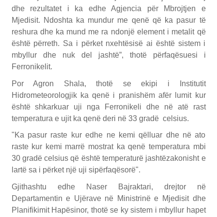
dhe rezultatet i ka edhe Agjencia për Mbrojtjen e
Mjedisit. Ndoshta ka mundur me qenë që ka pasur të
reshura dhe ka mund me ra ndonjë element i metalit që
është përreth. Sa i përket nxehtësisë ai është sistem i
mbyllur dhe nuk del jashtë”, thotë përfaqësuesi i
Ferronikelit.
Por Agron Shala, thotë se ekipi i Institutit
Hidrometeorologjik ka qenë i pranishëm afër lumit kur
është shkarkuar uji nga Ferronikeli dhe në atë rast
temperatura e ujit ka qenë deri në 33 gradë celsius.
"Ka pasur raste kur edhe ne kemi qëlluar dhe në ato
raste kur kemi marrë mostrat ka qenë temperatura mbi
30 gradë celsius që është temperaturë jashtëzakonisht e
lartë sa i përket një uji sipërfaqësorë".
Gjithashtu edhe Naser Bajraktari, drejtor në
Departamentin e Ujërave në Ministrinë e Mjedisit dhe
Planifikimit Hapësinor, thotë se ky sistem i mbyllur hapet