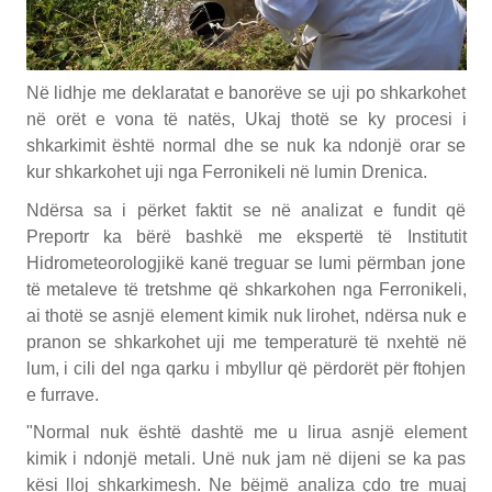
Në lidhje me deklaratat e banorëve se uji po shkarkohet
në orët e vona të natës, Ukaj thotë se ky procesi i
shkarkimit është normal dhe se nuk ka ndonjë orar se
kur shkarkohet uji nga Ferronikeli në lumin Drenica.
Ndërsa sa i përket faktit se në analizat e fundit që
Preportr ka bërë bashkë me ekspertë të Institutit
Hidrometeorologjikë kanë treguar se lumi përmban jone
të metaleve të tretshme që shkarkohen nga Ferronikeli,
ai thotë se asnjë element kimik nuk lirohet, ndërsa nuk e
pranon se shkarkohet uji me temperaturë të nxehtë në
lum, i cili del nga qarku i mbyllur që përdorët për ftohjen
e furrave.
"Normal nuk është dashtë me u lirua asnjë element
kimik i ndonjë metali. Unë nuk jam në dijeni se ka pas
kësi lloj shkarkimesh. Ne bëjmë analiza çdo tre muaj