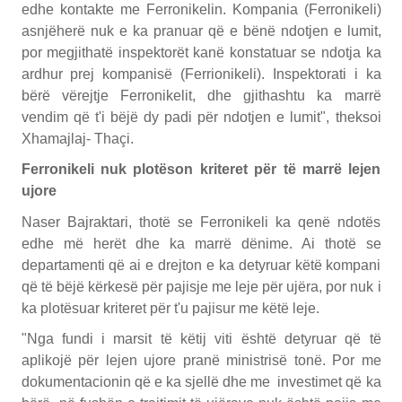
edhe kontakte me Ferronikelin. Kompania (Ferronikeli)
asnjëherë nuk e ka pranuar që e bënë ndotjen e lumit,
por megjithatë inspektorët kanë konstatuar se ndotja ka
ardhur prej kompanisë (Ferrionikeli). Inspektorati i ka
bërë vërejtje Ferronikelit, dhe gjithashtu ka marrë
vendim që t'i bëjë dy padi për ndotjen e lumit", theksoi
Xhamajlaj- Thaçi.
Ferronikeli nuk plotëson kriteret për të marrë lejen
ujore
Naser Bajraktari, thotë se Ferronikeli ka qenë ndotës
edhe më herët dhe ka marrë dënime. Ai thotë se
departamenti që ai e drejton e ka detyruar këtë kompani
që të bëjë kërkesë për pajisje me leje për ujëra, por nuk i
ka plotësuar kriteret për t'u pajisur me këtë leje.
"Nga fundi i marsit të këtij viti është detyruar që të
aplikojë për lejen ujore pranë ministrisë tonë. Por me
dokumentacionin që e ka sjellë dhe me investimet që ka