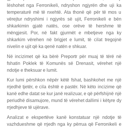
lëshohet nga Ferronikeli, ndryshon ngjyrën dhe uji ka
temperaturë më të nxehtë. Ata thonë që për të mos u
vërejtur ndryshimi i ngjyrës së ujit, Ferronikeli e bën
shkarkimin gjatë natës, ose orëve të hershme të
mëngjesit. Por, në fakt gjurmët e mbetjeve nga ky
shkarkim vërehen në brigjet e lumit, të cilat tregojnë
nivelin e ujit që ka qenë natën e shkuar.
Në incizimet që ka bërë Preportr për muaj të tërë në
fshatin Poklek të Komunës së Drenasit, vërehet një
ndotje e theksuar e lumit.
Kur lumi përshkon nëpër këtë fshat, bashkohet me një
rrjedhë tjetër, e cila është e pastër. Në këto incizime që
kanë edhe datat se kur janë realizuar, e që përfshijnë një
periudhë disamujore, mund të vërehet dallimi i këtyre dy
rrjedhjeve të ujërave.
Analizat e ekspertëve kanë konstatuar një ndotje të
vazhdueshme që rrjedh nga ky përrua që Ferronikeli e