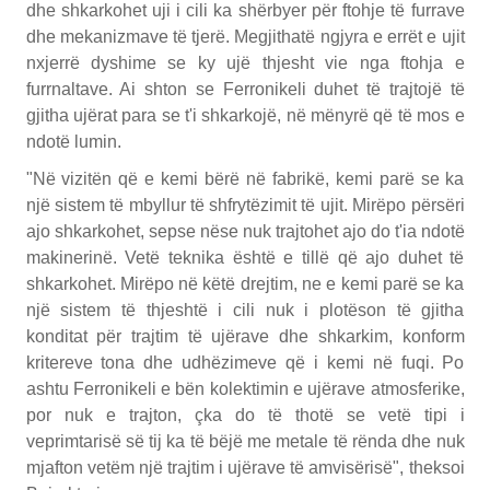
dhe shkarkohet uji i cili ka shërbyer për ftohje të furrave
dhe mekanizmave të tjerë. Megjithatë ngjyra e errët e ujit
nxjerrë dyshime se ky ujë thjesht vie nga ftohja e
furrnaltave. Ai shton se Ferronikeli duhet të trajtojë të
gjitha ujërat para se t'i shkarkojë, në mënyrë që të mos e
ndotë lumin.
"Në vizitën që e kemi bërë në fabrikë, kemi parë se ka
një sistem të mbyllur të shfrytëzimit të ujit. Mirëpo përsëri
ajo shkarkohet, sepse nëse nuk trajtohet ajo do t'ia ndotë
makinerinë. Vetë teknika është e tillë që ajo duhet të
shkarkohet. Mirëpo në këtë drejtim, ne e kemi parë se ka
një sistem të thjeshtë i cili nuk i plotëson të gjitha
konditat për trajtim të ujërave dhe shkarkim, konform
kritereve tona dhe udhëzimeve që i kemi në fuqi. Po
ashtu Ferronikeli e bën kolektimin e ujërave atmosferike,
por nuk e trajton, çka do të thotë se vetë tipi i
veprimtarisë së tij ka të bëjë me metale të rënda dhe nuk
mjafton vetëm një trajtim i ujërave të amvisërisë", theksoi