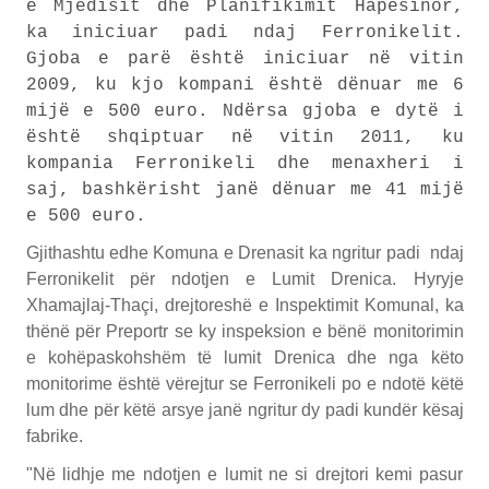
e Mjedisit dhe Planifikimit Hapësinor,
ka iniciuar padi ndaj Ferronikelit.
Gjoba e parë është iniciuar në vitin
2009, ku kjo kompani është dënuar me 6
mijë e 500 euro. Ndërsa gjoba e dytë i
është shqiptuar në vitin 2011, ku
kompania Ferronikeli dhe menaxheri i
saj, bashkërisht janë dënuar me 41 mijë
e 500 euro.
Gjithashtu edhe Komuna e Drenasit ka ngritur padi ndaj
Ferronikelit për ndotjen e Lumit Drenica. Hyryje
Xhamajlaj-Thaçi, drejtoreshë e Inspektimit Komunal, ka
thënë për Preportr se ky inspeksion e bënë monitorimin
e kohëpaskohshëm të lumit Drenica dhe nga këto
monitorime është vërejtur se Ferronikeli po e ndotë këtë
lum dhe për këtë arsye janë ngritur dy padi kundër kësaj
fabrike.
"Në lidhje me ndotjen e lumit ne si drejtori kemi pasur