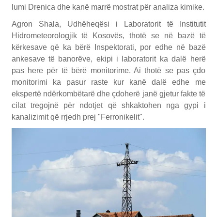
lumi Drenica dhe kanë marrë mostrat për analiza kimike.
Agron Shala, Udhëheqësi i Laboratorit të Institutit
Hidrometeorologjik të Kosovës, thotë se në bazë të
kërkesave që ka bërë Inspektorati, por edhe në bazë
ankesave të banorëve, ekipi i laboratorit ka dalë herë
pas here për të bërë monitorime. Ai thotë se pas çdo
monitorimi ka pasur raste kur kanë dalë edhe me
ekspertë ndërkombëtarë dhe çdoherë janë gjetur fakte të
cilat tregojnë për ndotjet që shkaktohen nga gypi i
kanalizimit që rrjedh prej "Ferronikelit".