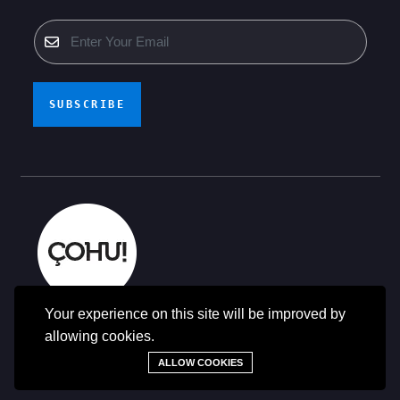
SUBSCRIBE
Your experience on this site will be improved by
© Të gjitha të drejtat e rezervuara - ÇOHU 2014-2025
allowing cookies.
ALLOW COOKIES
Language