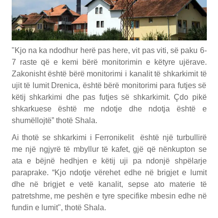
"Kjo na ka ndodhur herë pas here, vit pas viti, së paku 6-
7 raste që e kemi bërë monitorimin e këtyre ujërave.
Zakonisht është bërë monitorimi i kanalit të shkarkimit të
ujit të lumit Drenica, është bërë monitorimi para futjes së
këtij shkarkimi dhe pas futjes së shkarkimit. Çdo pikë
shkarkuese është me ndotje dhe ndotja është e
shumëllojtë” thotë Shala.
Ai thotë se shkarkimi i Ferronikelit është një turbullirë
me një ngjyrë të mbyllur të kafet, gjë që nënkupton se
ata e bëjnë hedhjen e këtij uji pa ndonjë shpëlarje
paraprake. “Kjo ndotje vërehet edhe në brigjet e lumit
dhe në brigjet e vetë kanalit, sepse ato materie të
patretshme, me peshën e tyre specifike mbesin edhe në
fundin e lumit", thotë Shala.