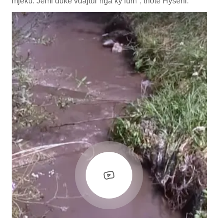
mjeku. Jemi duke vuajtur nga ky lum", thotë Hyseni.