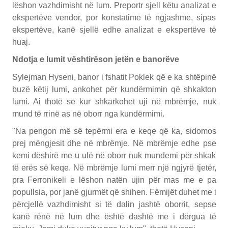
lëshon vazhdimisht në lum. Preportr sjell këtu analizat e
ekspertëve vendor, por konstatime të ngjashme, sipas
ekspertëve, kanë sjellë edhe analizat e ekspertëve të
huaj.
Ndotja e lumit vështirëson jetën e banorëve
Sylejman Hyseni, banor i fshatit Poklek që e ka shtëpinë
buzë këtij lumi, ankohet për kundërmimin që shkakton
lumi. Ai thotë se kur shkarkohet uji në mbrëmje, nuk
mund të rrinë as në oborr nga kundërmimi.
"Na pengon më së tepërmi era e keqe që ka, sidomos
prej mëngjesit dhe në mbrëmje. Në mbrëmje edhe pse
kemi dëshirë me u ulë në oborr nuk mundemi për shkak
të erës së keqe. Në mbrëmje lumi merr një ngjyrë tjetër,
pra Ferronikeli e lëshon natën ujin për mas me e pa
popullsia, por janë gjurmët që shihen. Fëmijët duhet me i
përcjellë vazhdimisht si të dalin jashtë oborrit, sepse
kanë rënë në lum dhe është dashtë me i dërgua të