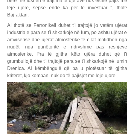
bërë në fushën e trajtimit të ujërave nuk është pajis me
leje ujore, sepse ende ka për të investuar ", thotë
Bajraktari.
Ai thotë se Ferronikeli duhet t'i trajtojë jo vetëm ujërat
industriale para se t'i shkarkojë në lum, po ashtu ujërat e
amvisërisë dhe ujërat atmosferike të cilat mblidhen nga
rrugët, nga punëtoritë e ndryshme pas reshjeve
atmosferike. Pra të gjitha këto ujëra duhet që t'i
grumbullojë dhe t'i trajtojë para se t'i shkarkojë në lumin
Drenica. Ai këmbëngulë që pa u plotësuar të gjitha
kriteret, kjo kompani nuk do të pajisjet me leje ujore.