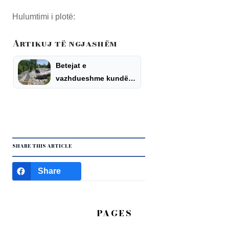
Hulumtimi i plotë:
Artikuj të ngjashëm
Betejat e
vazhdueshme kundër
hidrocentraleve
SHARE THIS ARTICLE
Share
PAGES