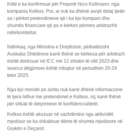
Këtë e ka konfirmuar për Preportr Nico Kollmann, nga
kompania Kelkos. Por, ai nuk ka dhënë asnjë detaj tjetër
sa i përket pretendimeve që i ka kjo kompani dhe
shumës financiare që po e kërkon përmes arbitrazhit
ndërkombëtar.
Ndërkaq, nga Ministria e Drejtësisë, përkatësisht
Avokatia Shtetërore kanë thënë se kërkesa për arbitrazh
është dorëzuar në ICC më 12 shtator të vitit 2023 dhe
seanca dëgjimore është mbajtur në periudhën 20-24
tetor 2025.
Nga kjo ministri po ashtu nuk kanë dhënë informacione
të tjera lidhur me pretendimet e Kelkos, siç kanë thënë
për shkak të detyrimeve të konfidencialitetit.
Kelkos është akuzuar në vazhdimësi nga aktivistët
mjedisor se ka shkaktuar dëme të shumta mjedisore në
Grykën e Deçanit.