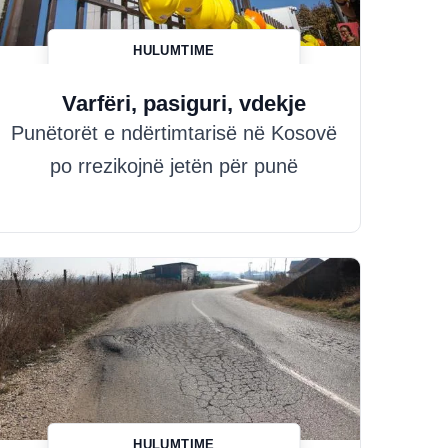
HULUMTIME
Hazim Misini
Varfëri, pasiguri, vdekje
Punëtorët e ndërtimtarisë në Kosovë
po rrezikojnë jetën për punë
HULUMTIME