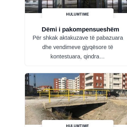
HULUMTIME
Hazim Misini
Dëmi i pakompensueshëm
Për shkak aktakuzave të pabazuara
dhe vendimeve gjyqësore të
kontestuara, qindra…
HULUMTIME