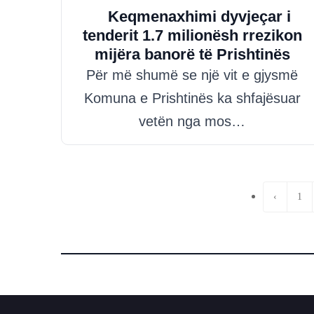
Keqmenaxhimi dyvjeçar i
tenderit 1.7 milionësh rrezikon
mijëra banorë të Prishtinës
Për më shumë se një vit e gjysmë
Komuna e Prishtinës ka shfajësuar
vetën nga mos…
‹
1