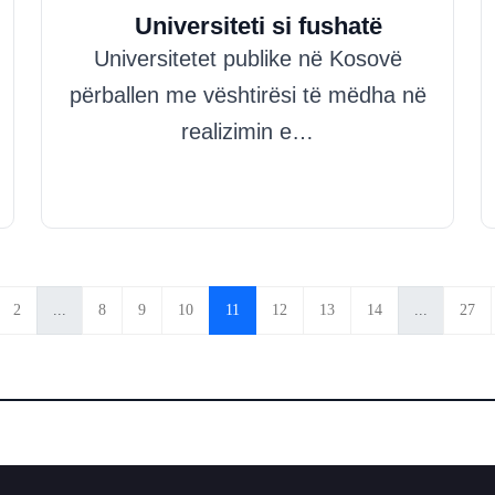
Universiteti si fushatë
Universitetet publike në Kosovë
përballen me vështirësi të mëdha në
realizimin e…
2
...
8
9
10
11
12
13
14
...
27