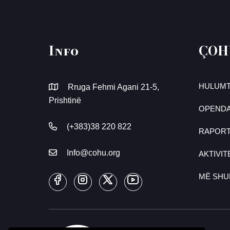
Info
ÇOH
HULUMT
Rruga Fehmi Agani 21-5,
Prishtinë
OPENDA
(+383)38 220 822
RAPOR
Info@cohu.org
AKTIVIT
MË SH