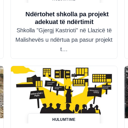
Hazim Misini
Ndërtohet shkolla pa projekt
adekuat të ndërtimit
Shkolla "Gjergj Kastrioti" në Llazicë të
Malishevës u ndërtua pa pasur projekt
t…
HULUMTIME
Hazim Misini