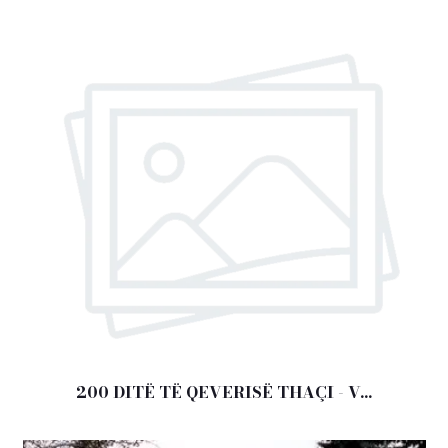
200 DITË TË QEVERISË THAÇI - V...