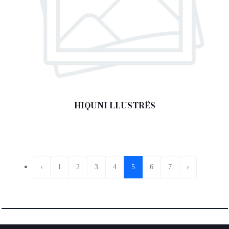
HIQUNI LLUSTRËS
‹
1
2
3
4
5
6
7
›