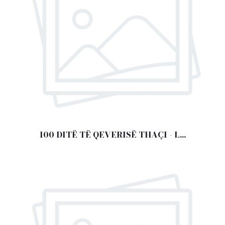
100 DITË TË QEVERISË THAÇI - L...