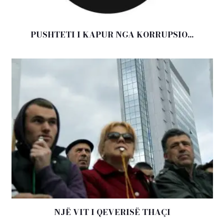
PUSHTETI I KAPUR NGA KORRUPSIO...
NJË VIT I QEVERISË THAÇI