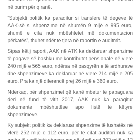
në burim për qiranë.
“Subjekti politik ka paraqitur si transfere të degëve të
AAK-së si shpenzime në shumën 9 mijë e 995 euro,
shumë e cila nuk mbështetet më dokumentacion
përkatës”, thuhet ndër të tjera në raportin e auditmit.
Sipas këtij raporti, AAK në ATK ka deklaruar shpenzime
të pagave së bashku me kontributet pensionale në vlerë
240 mijë e 565 euro, ndërsa në pasqyrën e të ardhurave
dhe shpenzimeve ka deklaruar në vlerë 214 mijë e 205
euro. Pra ka një diferencë prej 26 mijë e 360 euro.
Ndërkaq, për shpenzimet që kanë mbetur të papaguara
deri në fund të vitit 2017, AAK nuk ka paraqitur
dokumente mbështetëse apo listë të këtyre
shpenzimeve.
Ky subjekt politik ka deklaruar shpenzime të fushatës në
vlerë 252 mijë e 112 euro, për të cilat auditori nuk ka