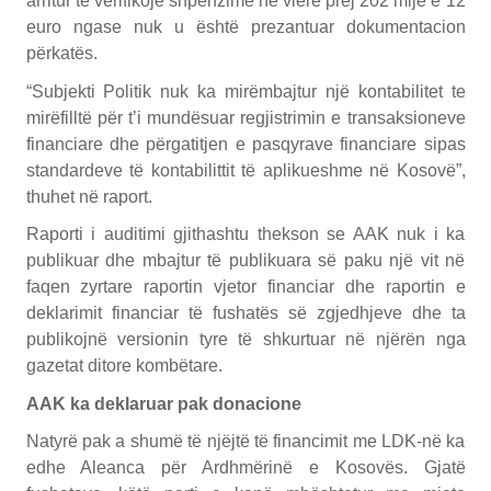
arritur të verifikojë shpenzime në vlerë prej 202 mijë e 12
euro ngase nuk u është prezantuar dokumentacion
përkatës.
“Subjekti Politik nuk ka mirëmbajtur një kontabilitet te
mirëfilltë për t’i mundësuar regjistrimin e transaksioneve
financiare dhe përgatitjen e pasqyrave financiare sipas
standardeve të kontabilittit të aplikueshme në Kosovë”,
thuhet në raport.
Raporti i auditimi gjithashtu thekson se AAK nuk i ka
publikuar dhe mbajtur të publikuara së paku një vit në
faqen zyrtare raportin vjetor financiar dhe raportin e
deklarimit financiar të fushatës së zgjedhjeve dhe ta
publikojnë versionin tyre të shkurtuar në njërën nga
gazetat ditore kombëtare.
AAK ka deklaruar pak donacione
Natyrë pak a shumë të njëjtë të financimit me LDK-në ka
edhe Aleanca për Ardhmërinë e Kosovës. Gjatë