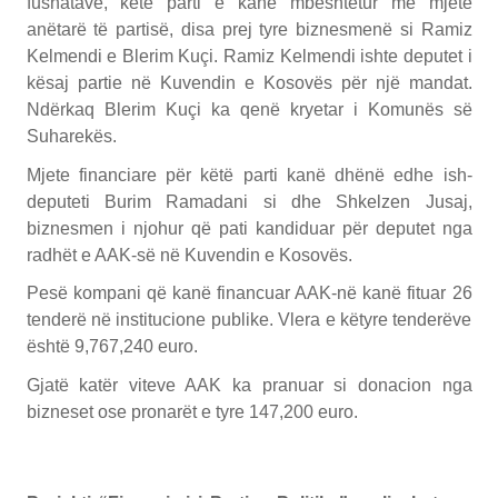
fushatave, këtë parti e kanë mbështetur me mjete
anëtarë të partisë, disa prej tyre biznesmenë si Ramiz
Kelmendi e Blerim Kuçi. Ramiz Kelmendi ishte deputet i
kësaj partie në Kuvendin e Kosovës për një mandat.
Ndërkaq Blerim Kuçi ka qenë kryetar i Komunës së
Suharekës.
Mjete financiare për këtë parti kanë dhënë edhe ish-
deputeti Burim Ramadani si dhe Shkelzen Jusaj,
biznesmen i njohur që pati kandiduar për deputet nga
radhët e AAK-së në Kuvendin e Kosovës.
Pesë kompani që kanë financuar AAK-në kanë fituar 26
tenderë në institucione publike. Vlera e këtyre tenderëve
është 9,767,240 euro.
Gjatë katër viteve AAK ka pranuar si donacion nga
bizneset ose pronarët e tyre 147,200 euro.