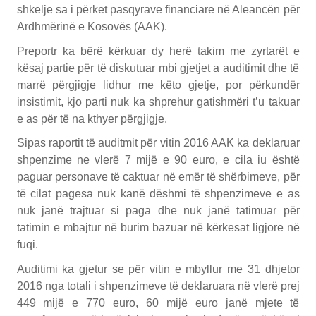
shkelje sa i përket pasqyrave financiare në Aleancën për
Ardhmërinë e Kosovës (AAK).
Preportr ka bërë kërkuar dy herë takim me zyrtarët e
kësaj partie për të diskutuar mbi gjetjet a auditimit dhe të
marrë përgjigje lidhur me këto gjetje, por përkundër
insistimit, kjo parti nuk ka shprehur gatishmëri t’u takuar
e as për të na kthyer përgjigje.
Sipas raportit të auditmit për vitin 2016 AAK ka deklaruar
shpenzime ne vlerë 7 mijë e 90 euro, e cila iu është
paguar personave të caktuar në emër të shërbimeve, për
të cilat pagesa nuk kanë dëshmi të shpenzimeve e as
nuk janë trajtuar si paga dhe nuk janë tatimuar për
tatimin e mbajtur në burim bazuar në kërkesat ligjore në
fuqi.
Auditimi ka gjetur se për vitin e mbyllur me 31 dhjetor
2016 nga totali i shpenzimeve të deklaruara në vlerë prej
449 mijë e 770 euro, 60 mijë euro janë mjete të