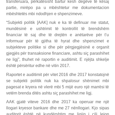
transferuara, përkatësisht bartur kesh degëve të kësaj
partie, mirëpo pa u mbështetur me dokumentacion
mbështetës mbi ndodhjen e shpenzimeve.
“Subjekti politik [AAK] nuk e ka të definuar me statut,
mundësinë e ushtrimit të kontrollit të brendshëm
financiar të saj dhe të drejtën e anëtarëve për t’u
informuar për të gjitha të hyrat dhe shpenzimet e
subjekteve politike si dhe për përgjegjësinë e organit
gjegjës për transaksione financiare, ashtu siç parashihet
ne ligj”, thuhet në raportin e auditimit. E njëjta shkelje
është përsëritur edhe në vitin 2017.
Raportet e auditimit për vitet 2016 dhe 2017 konstatojnë
se subjekti politik nuk ka shpalosur shënimet mbi
pagesat e kryera në vlerë mbi 5 mijë euro një marrësi të
vetëm brenda ditës ashtu siç parashihet me ligj.
AAK gjatë viteve 2016 dhe 2017 ka operuar me një
llogari kryesor bankare dhe me 27 nënllogari. Kjo sipas
auditorit është në kundërshtim me ligjin i cili lejon