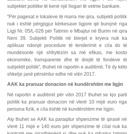
subjektet politike të kenë një llogari të vetme bankare.
“Për pagesat e lokaleve të marra me qira, subjekti politik
nuk i është përgjigjur kërkesave ligjore që burojnë nga
Ligji Nr. 05/L-028 për Tatimin e Mbajtur në Burim në qira
Neni 39. Subjekti Politik në blerjet e kryera nuk ka
aplikuar ndonjë procedure të tenderimit e cila do të
mundësonte një shfrytëzim sa më efikas, me kosto
ekonomike, transparente dhe të drejtë të fondeve të
subjektit politik”, thuhet në raportin e auditimit. Të dy këto
shkelje janë përsëritur edhe në vitin 2017.
AAK ka pranuar donacion në kundërshtim me ligjin
Në raportin e auditimit për vitin 2017 thuhet se kjo parti
politik ka pranuar donacion në vlerë 10 mijë euro nga
persona fizik, e cila është në kundërshtim me ligjin.
Aty thuhet se AAK ka paraqitur shpenzime të qirasë në
vlerë 11 mijë e 140 euro për shpenzime të cilat nuk ka
kontratë me qiradhënësit si dhe nuk ka mbajtur tatimin