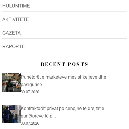
HULUMTIME
AKTIVITETE
GAZETA
RAPORTE
RECENT POSTS
Punëtorët e marketeve mes shkeljeve dhe
pasigurisë
30.07.2026
Kontraktorët privat po cenojnë të drejtat e
punëtorëve të p...
30.07.2026