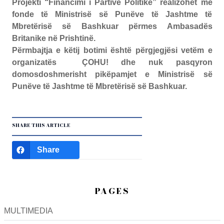
Projekti “Financimi i Partive Politike” realizohet me
fonde të Ministrisë së Punëve të Jashtme të
Mbretërisë së Bashkuar përmes Ambasadës
Britanike në Prishtinë.
Përmbajtja e këtij botimi është përgjegjësi vetëm e
organizatës ÇOHU! dhe nuk pasqyron
domosdoshmerisht pikëpamjet e Ministrisë së
Punëve të Jashtme të Mbretërisë së Bashkuar.
SHARE THIS ARTICLE
Share
PAGES
MULTIMEDIA