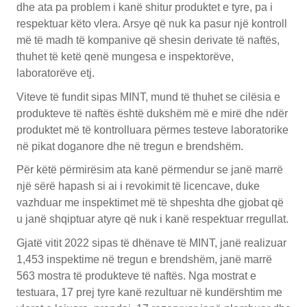
dhe ata pa problem i kanë shitur produktet e tyre, pa i
respektuar këto vlera. Arsye që nuk ka pasur një kontroll
më të madh të kompanive që shesin derivate të naftës,
thuhet të ketë qenë mungesa e inspektorëve,
laboratorëve etj.
Viteve të fundit sipas MINT, mund të thuhet se cilësia e
produkteve të naftës është dukshëm më e mirë dhe ndër
produktet më të kontrolluara përmes testeve laboratorike
në pikat doganore dhe në tregun e brendshëm.
Për këtë përmirësim ata kanë përmendur se janë marrë
një sërë hapash si ai i revokimit të licencave, duke
vazhduar me inspektimet më të shpeshta dhe gjobat që
u janë shqiptuar atyre që nuk i kanë respektuar rregullat.
Gjatë vitit 2022 sipas të dhënave të MINT, janë realizuar
1,453 inspektime në tregun e brendshëm, janë marrë
563 mostra të produkteve të naftës. Nga mostrat e
testuara, 17 prej tyre kanë rezultuar në kundërshtim me