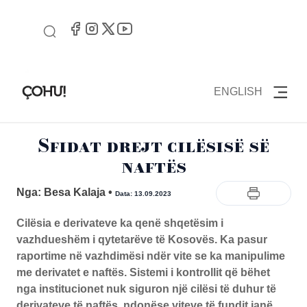
ENGLISH
Sfidat drejt cilësisë së
naftës
Nga: Besa Kalaja
•
Data: 13.09.2023
Cilësia e derivateve ka qenë shqetësim i
vazhdueshëm i qytetarëve të Kosovës. Ka pasur
raportime në vazhdimësi ndër vite se ka manipulime
me derivatet e naftës. Sistemi i kontrollit që bëhet
nga institucionet nuk siguron një cilësi të duhur të
derivateve të naftës, ndonëse viteve të fundit janë