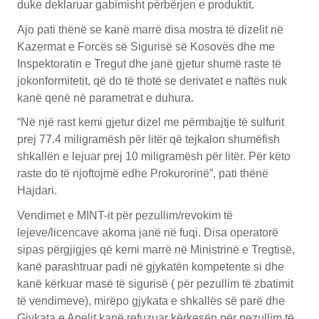
duke deklaruar gabimisht përbërjen e produktit.
Ajo pati thënë se kanë marrë disa mostra të dizelit në
Kazermat e Forcës së Sigurisë së Kosovës dhe me
Inspektoratin e Tregut dhe janë gjetur shumë raste të
jokonformitetit, që do të thotë se derivatet e naftës nuk
kanë qenë në parametrat e duhura.
“Në një rast kemi gjetur dizel me përmbajtje të sulfurit
prej 77.4 miligramësh për litër që tejkalon shumëfish
shkallën e lejuar prej 10 miligramësh për litër. Për këto
raste do të njoftojmë edhe Prokurorinë”, pati thënë
Hajdari.
Vendimet e MINT-it për pezullim/revokim të
lejeve/licencave akoma janë në fuqi. Disa operatorë
sipas përgjigjes që kemi marrë në Ministrinë e Tregtisë,
kanë parashtruar padi në gjykatën kompetente si dhe
kanë kërkuar masë të sigurisë ( për pezullim të zbatimit
të vendimeve), mirëpo gjykata e shkallës së parë dhe
Gjykata e Apelit kanë refuzuar kërkesën për pezullim të