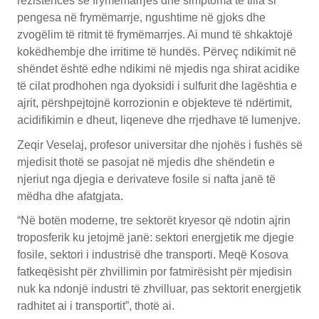
rezistencës së frymëmarrjes dhe simptoma të tilla si
pengesa në frymëmarrje, ngushtime në gjoks dhe
zvogëlim të ritmit të frymëmarrjes. Ai mund të shkaktojë
kokëdhembje dhe irritime të hundës. Përveç ndikimit në
shëndet është edhe ndikimi në mjedis nga shirat acidike
të cilat prodhohen nga dyoksidi i sulfurit dhe lagështia e
ajrit, përshpejtojnë korrozionin e objekteve të ndërtimit,
acidifikimin e dheut, liqeneve dhe rrjedhave të lumenjve.
Zeqir Veselaj, profesor universitar dhe njohës i fushës së
mjedisit thotë se pasojat në mjedis dhe shëndetin e
njeriut nga djegia e derivateve fosile si nafta janë të
mëdha dhe afatgjata.
“Në botën moderne, tre sektorët kryesor që ndotin ajrin
troposferik ku jetojmë janë: sektori energjetik me djegie
fosile, sektori i industrisë dhe transporti. Meqë Kosova
fatkeqësisht për zhvillimin por fatmirësisht për mjedisin
nuk ka ndonjë industri të zhvilluar, pas sektorit energjetik
radhitet ai i transportit”, thotë ai.