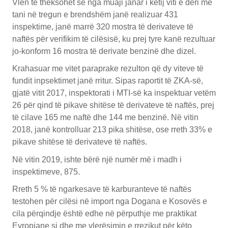
Vlen të theksohet se nga muaji janar i këtij viti e deri më
tani në tregun e brendshëm janë realizuar 431
inspektime, janë marrë 320 mostra të derivateve të
naftës për verifikim të cilësisë, ku prej tyre kanë rezultuar
jo-konform 16 mostra të derivate benzinë dhe dizel.
Krahasuar me vitet paraprake rezulton që dy viteve të
fundit inpsektimet janë rritur. Sipas raportit të ZKA-së,
gjatë vitit 2017, inspektorati i MTI-së ka inspektuar vetëm
26 për qind të pikave shitëse të derivateve të naftës, prej
të cilave 165 me naftë dhe 144 me benzinë. Në vitin
2018, janë kontrolluar 213 pika shitëse, ose rreth 33% e
pikave shitëse të derivateve të naftës.
Në vitin 2019, ishte bërë një numër më i madh i
inspektimeve, 875.
Rreth 5 % të ngarkesave të karburanteve të naftës
testohen për cilësi në import nga Dogana e Kosovës e
cila përqindje është edhe në përputhje me praktikat
Evropiane si dhe me vlerësimin e rrezikut për këto