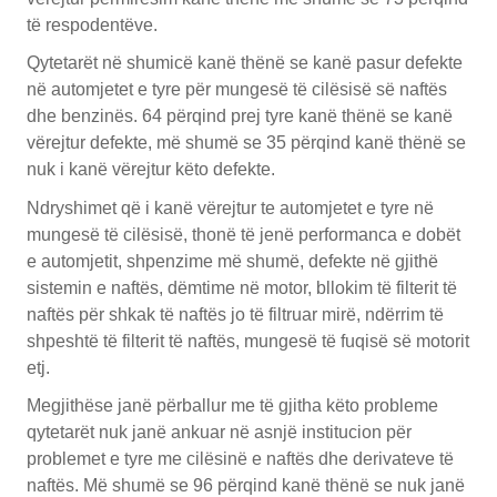
të respodentëve.
Qytetarët në shumicë kanë thënë se kanë pasur defekte
në automjetet e tyre për mungesë të cilësisë së naftës
dhe benzinës. 64 përqind prej tyre kanë thënë se kanë
vërejtur defekte, më shumë se 35 përqind kanë thënë se
nuk i kanë vërejtur këto defekte.
Ndryshimet që i kanë vërejtur te automjetet e tyre në
mungesë të cilësisë, thonë të jenë performanca e dobët
e automjetit, shpenzime më shumë, defekte në gjithë
sistemin e naftës, dëmtime në motor, bllokim të filterit të
naftës për shkak të naftës jo të filtruar mirë, ndërrim të
shpeshtë të filterit të naftës, mungesë të fuqisë së motorit
etj.
Megjithëse janë përballur me të gjitha këto probleme
qytetarët nuk janë ankuar në asnjë institucion për
problemet e tyre me cilësinë e naftës dhe derivateve të
naftës. Më shumë se 96 përqind kanë thënë se nuk janë