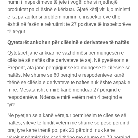
numri i inspektimeve të jetë i vogël dhe si rrjedhojë
produktet pa cilësinë e kërkuar. Gjatë këtij viti kjo ministri
e ka paraqitur si problem numrin e inspektorëve dhe
është në fazën e rekrutimit të 27 pozitave të inspektorëve
të tregut.
Qytetarët ankohen për cilësinë e derivateve të naftës
Qytetarët janë ankuar në vazhdimësi për mungesën e
cilësisë së naftës dhe derivateve të saj. Në pyetësorin e
Preportr, ata janë përgjigjur se ka mungesë të cilësisë së
naftës. Më shumë se 60 përqind e respodentëve kanë
thënë se cilësia e derivateve të naftës nuk është aspak e
mirë. Mesatarisht e mirë kanë menduar 27 përqind e
respodentëve. Ndërsa e mirë vetëm rreth 4 përqind e
tyre.
Në pyetjen se a kanë vërejtur përmirësim të cilësisë së
naftës, viteve të fundit vetëm më shumë se pesë përqind
prej tyre kanë thënë po, pak 21 përqind, nuk kanë
vërejtur përmirësim kanë thënë më shumë se 73 përqind