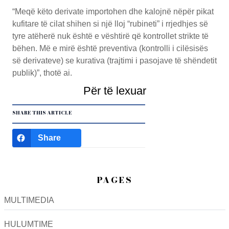
“Meqë këto derivate importohen dhe kalojnë nëpër pikat
kufitare të cilat shihen si një lloj “rubineti” i rrjedhjes së
tyre atëherë nuk është e vështirë që kontrollet strikte të
bëhen. Më e mirë është preventiva (kontrolli i cilësisës
së derivateve) se kurativa (trajtimi i pasojave të shëndetit
publik)”, thotë ai.
Për të lexuar
SHARE THIS ARTICLE
Share
PAGES
MULTIMEDIA
HULUMTIME