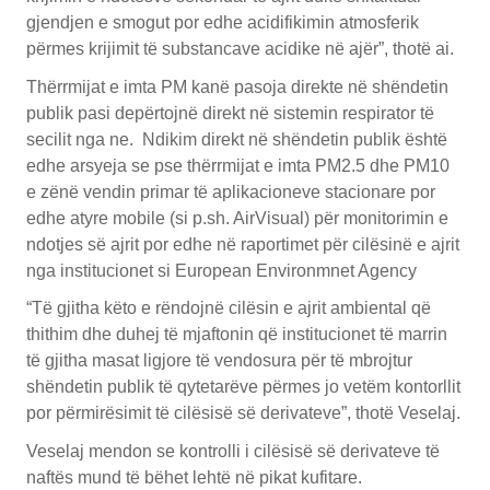
gjendjen e smogut por edhe acidifikimin atmosferik
përmes krijimit të substancave acidike në ajër”, thotë ai.
Thërrmijat e imta PM kanë pasoja direkte në shëndetin
publik pasi depërtojnë direkt në sistemin respirator të
secilit nga ne. Ndikim direkt në shëndetin publik është
edhe arsyeja se pse thërrmijat e imta PM2.5 dhe PM10
e zënë vendin primar të aplikacioneve stacionare por
edhe atyre mobile (si p.sh. AirVisual) për monitorimin e
ndotjes së ajrit por edhe në raportimet për cilësinë e ajrit
nga institucionet si European Environmnet Agency
“Të gjitha këto e rëndojnë cilësin e ajrit ambiental që
thithim dhe duhej të mjaftonin që institucionet të marrin
të gjitha masat ligjore të vendosura për të mbrojtur
shëndetin publik të qytetarëve përmes jo vetëm kontorllit
por përmirësimit të cilësisë së derivateve”, thotë Veselaj.
Veselaj mendon se kontrolli i cilësisë së derivateve të
naftës mund të bëhet lehtë në pikat kufitare.