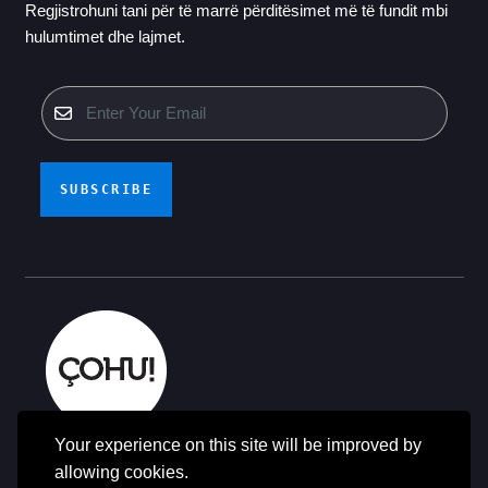
Regjistrohuni tani për të marrë përditësimet më të fundit mbi
hulumtimet dhe lajmet.
SUBSCRIBE
Your experience on this site will be improved by
© Të gjitha të drejtat e rezervuara - ÇOHU 2014-2025
allowing cookies.