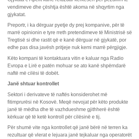
vendimeve dhe çështja është akoma në shqyrtim nga
gjykatat.
Preportr, i ka dërguar pyetje dy prej kompanive, për të
marrë opinionin e tyre rreth pretendimeve të Ministrisë së
Tregtisë si dhe rastit që e kanë dërguar në gjykatë, por
edhe pas disa javësh pritjeje nuk kemi marrë përgjigje.
Këto kompani të kontaktuara vitin e kaluar nga Radio
Evropa e Lirë e patën mohuar se ato kanë shpërndarë
naftë më cilësi të dobët.
Janë shtuar kontrollet
Sektori i derivateve të naftës konsiderohet më
fitimprurësi në Kosovë. Meqë nevojat për këto produkte
janë të mëdha dhe të vazhdueshme gjithherë është
kërkuar që të ketë kontroll për cilësinë e tij.
Për shumë vite nga kontrollet që janë bërë në terren ka
rezultuar që vlerat e lejuara janë tejkaluar nga operatorët