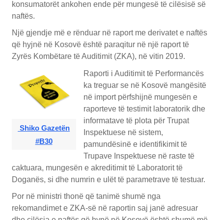
konsumatorët ankohen ende për mungesë të cilësisë së
naftës.
Një gjendje më e rënduar në raport me derivatet e naftës
që hyjnë në Kosovë është paraqitur në një raport të
Zyrës Kombëtare të Auditimit (ZKA), në vitin 2019.
Raporti i Auditimit të Performancës
ka treguar se në Kosovë mangësitë
në import përfshijnë mungesën e
raporteve të testimit laboratorik dhe
informatave të plota për Trupat
Shiko Gazetën
Inspektuese në sistem,
#B30
pamundësinë e identifikimit të
Trupave Inspektuese në raste të
caktuara, mungesën e akreditimit të Laboratorit të
Doganës, si dhe numrin e ulët të parametrave të testuar.
Por në ministri thonë që tanimë shumë nga
rekomandimet e ZKA-së në raportin saj janë adresuar
dhe cilësia e naftës që hynë në Kosovë është shumë më