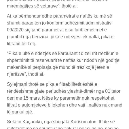
mirëmbajtjes së veturave”, thotë ai.
Ai ka përmendur edhe parametrat e naftës ku më së
shumti paraqiten jo konform udhëzimit administrativ
09/2020 siç janë parametrat e sulfurit, emetimet e
plumbit nga benzina, pika e ndezjes tek nafta, pika e
filtrabilitetit etj.
“Pika e ultë e ndezjes së karburantit dizel rrit rrezikun e
shpërthimit të rezervuarit të naftës kur ndodh një goditje
mekanike si përplasja që mund të rrezikojë jetën e
njerëzve”, thotë ai.
Sylejmani thotë se pika e filtrabilitetit është e
rëndësishme gjate periudhës vjeshtë-dimër nga 01 tetor
deri me 15 mars. Nëse ky parametër nuk respektohet
filtrat e automjeteve bllokohen dhe vaji i naftës nuk mund
të qarkullojë.
Selatin Kaçaniku, nga shoqata Konsumatori, thotë se
qytetarët më së shumti janë ankuar për cilësinë, sasinë,