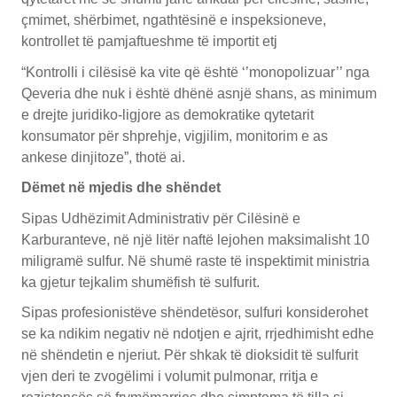
çmimet, shërbimet, ngathtësinë e inspeksioneve,
kontrollet të pamjaftueshme të importit etj
“Kontrolli i cilësisë ka vite që është ‘’monopolizuar’’ nga
Qeveria dhe nuk i është dhënë asnjë shans, as minimum
e drejte juridiko-ligjore as demokratike qytetarit
konsumator për shprehje, vigjilim, monitorim e as
ankese dinjitoze”, thotë ai.
Dëmet në mjedis dhe shëndet
Sipas Udhëzimit Administrativ për Cilësinë e
Karburanteve, në një litër naftë lejohen maksimalisht 10
miligramë sulfur. Në shumë raste të inspektimit ministria
ka gjetur tejkalim shumëfish të sulfurit.
Sipas profesionistëve shëndetësor, sulfuri konsiderohet
se ka ndikim negativ në ndotjen e ajrit, rrjedhimisht edhe
në shëndetin e njeriut. Për shkak të dioksidit të sulfurit
vjen deri te zvogëlimi i volumit pulmonar, rritja e