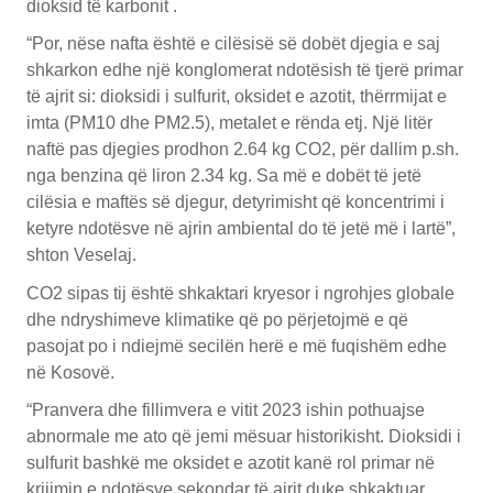
dioksid të karbonit .
“Por, nëse nafta është e cilësisë së dobët djegia e saj
shkarkon edhe një konglomerat ndotësish të tjerë primar
të ajrit si: dioksidi i sulfurit, oksidet e azotit, thërrmijat e
imta (PM10 dhe PM2.5), metalet e rënda etj. Një litër
naftë pas djegies prodhon 2.64 kg CO2, për dallim p.sh.
nga benzina që liron 2.34 kg. Sa më e dobët të jetë
cilësia e maftës së djegur, detyrimisht që koncentrimi i
ketyre ndotësve në ajrin ambiental do të jetë më i lartë”,
shton Veselaj.
CO2 sipas tij është shkaktari kryesor i ngrohjes globale
dhe ndryshimeve klimatike që po përjetojmë e që
pasojat po i ndiejmë secilën herë e më fuqishëm edhe
në Kosovë.
“Pranvera dhe fillimvera e vitit 2023 ishin pothuajse
abnormale me ato që jemi mësuar historikisht. Dioksidi i
sulfurit bashkë me oksidet e azotit kanë rol primar në
krijimin e ndotësve sekondar të ajrit duke shkaktuar