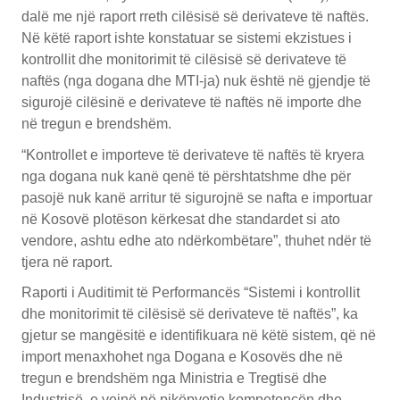
dalë me një raport rreth cilësisë së derivateve të naftës.
Në këtë raport ishte konstatuar se sistemi ekzistues i
kontrollit dhe monitorimit të cilësisë së derivateve të
naftës (nga dogana dhe MTI-ja) nuk është në gjendje të
sigurojë cilësinë e derivateve të naftës në importe dhe
në tregun e brendshëm.
“Kontrollet e importeve të derivateve të naftës të kryera
nga dogana nuk kanë qenë të përshtatshme dhe për
pasojë nuk kanë arritur të sigurojnë se nafta e importuar
në Kosovë plotëson kërkesat dhe standardet si ato
vendore, ashtu edhe ato ndërkombëtare”, thuhet ndër të
tjera në raport.
Raporti i Auditimit të Performancës “Sistemi i kontrollit
dhe monitorimit të cilësisë së derivateve të naftës”, ka
gjetur se mangësitë e identifikuara në këtë sistem, që në
import menaxhohet nga Dogana e Kosovës dhe në
tregun e brendshëm nga Ministria e Tregtisë dhe
Industrisë, e vejnë në pikëpyetje kompetencën dhe