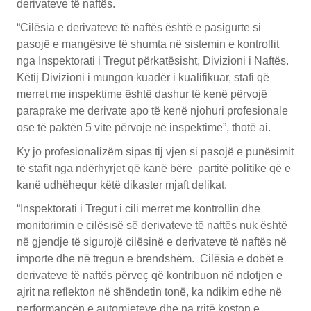
derivateve të naftës.
“Cilësia e derivateve të naftës është e pasigurte si
pasojë e mangësive të shumta në sistemin e kontrollit
nga Inspektorati i Tregut përkatësisht, Divizioni i Naftës.
Këtij Divizioni i mungon kuadër i kualifikuar, stafi që
merret me inspektime është dashur të kenë përvojë
paraprake me derivate apo të kenë njohuri profesionale
ose të paktën 5 vite përvoje në inspektime”, thotë ai.
Ky jo profesionalizëm sipas tij vjen si pasojë e punësimit
të stafit nga ndërhyrjet që kanë bëre partitë politike që e
kanë udhëhequr këtë dikaster mjaft delikat.
“Inspektorati i Tregut i cili merret me kontrollin dhe
monitorimin e cilësisë së derivateve të naftës nuk është
në gjendje të sigurojë cilësinë e derivateve të naftës në
importe dhe në tregun e brendshëm. Cilësia e dobët e
derivateve të naftës përveç që kontribuon në ndotjen e
ajrit na reflekton në shëndetin tonë, ka ndikim edhe në
performancën e automjeteve dhe na rritë koston e