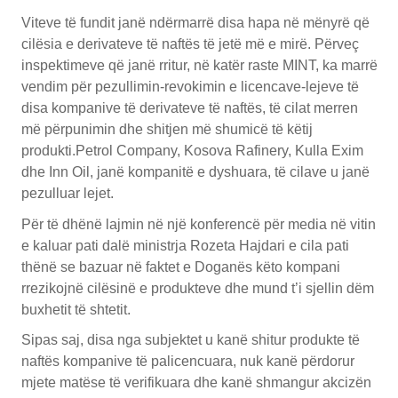
Viteve të fundit janë ndërmarrë disa hapa në mënyrë që
cilësia e derivateve të naftës të jetë më e mirë. Përveç
inspektimeve që janë rritur, në katër raste MINT, ka marrë
vendim për pezullimin-revokimin e licencave-lejeve të
disa kompanive të derivateve të naftës, të cilat merren
më përpunimin dhe shitjen më shumicë të këtij
produkti.Petrol Company, Kosova Rafinery, Kulla Exim
dhe Inn Oil, janë kompanitë e dyshuara, të cilave u janë
pezulluar lejet.
Për të dhënë lajmin në një konferencë për media në vitin
e kaluar pati dalë ministrja Rozeta Hajdari e cila pati
thënë se bazuar në faktet e Doganës këto kompani
rrezikojnë cilësinë e produkteve dhe mund t’i sjellin dëm
buxhetit të shtetit.
Sipas saj, disa nga subjektet u kanë shitur produkte të
naftës kompanive të palicencuara, nuk kanë përdorur
mjete matëse të verifikuara dhe kanë shmangur akcizën