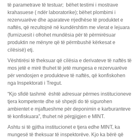
të parametrave të testuar; bëhet testimi i mostrave
krahasuese ( ndër laboratorike); bëhet plombimi i
rezervuarëve dhe aparateve rrjedhëse të produktet e
naftës, që rezultojnë në kundërshtim me vlerat e lejuara
(furnizuesit i ofrohet mundësia për të përmirësuar
produktin ne mënyre që të përmbushë kërkesat e
cilësisë) etj.
Vështirësi të theksuar që cilësia e derivateve të naftës të
mos jetë e mirë thuhet të jetë mungesa e rezervuarëve
për vendosjen e produkteve të naftës, që konfiskohen
nga Inspektorati i Tregut.
“Kjo sfidë tashmë është adresuar përmes institucioneve
tjera kompetente dhe së shpejti do të sigurohen
ambientet e mjaftueshme për deponimin e karburanteve
të konfiskuara”, thuhet në përgjigjen e MINT.
Ashtu si të gjitha institucionet e tjera edhe MINT, ka
mungesë të theksuar të inspektorëve. Kjo ka bërë që