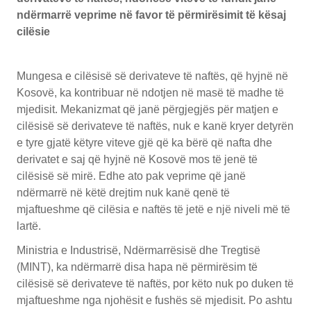
ndërmarrë veprime në favor të përmirësimit të kësaj
cilësie
Mungesa e cilësisë së derivateve të naftës, që hyjnë në
Kosovë, ka kontribuar në ndotjen në masë të madhe të
mjedisit. Mekanizmat që janë përgjegjës për matjen e
cilësisë së derivateve të naftës, nuk e kanë kryer detyrën
e tyre gjatë këtyre viteve gjë që ka bërë që nafta dhe
derivatet e saj që hyjnë në Kosovë mos të jenë të
cilësisë së mirë. Edhe ato pak veprime që janë
ndërmarrë në këtë drejtim nuk kanë qenë të
mjaftueshme që cilësia e naftës të jetë e një niveli më të
lartë.
Ministria e Industrisë, Ndërmarrësisë dhe Tregtisë
(MINT), ka ndërmarrë disa hapa në përmirësim të
cilësisë së derivateve të naftës, por këto nuk po duken të
mjaftueshme nga njohësit e fushës së mjedisit. Po ashtu