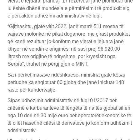
vlerat e lejuara, prandaj 17 rezervuar janë plombuar dhe
iu është dhënë mundësia e përmirësimit të produktit siç
e përcakton udhëzimi administrativ në fuqi.
“Gjithashtu, gjatë vitit 2022, janë marrë 511 mostra të
vajrave motorike në pikat doganore, me ç’rast produktet
që kanë rezultuar jo-konform me vlerat e lejuara janë
kthyer në vendin e origjinës, në sasi prej 96,920.00
litrash me origjinë të ndryshme, por kryesisht nga
Serbia”, thuhet në përgjigjen e MINT.
Sa i përket masave ndëshkuese, ministria gjatë kësaj
periudhe ka shqiptuar 60 gjoba dhe janë iniciuar 148
raste për kundërvajtje.
Sipas udhëzimit administrativ në fuqi 01/2017 për
cilësinë e karburanteve të lëngëta të naftës gjobat sillen
nga 10 deri në 30 mijë euro për operatorët ekonomikë te
të cilët haset në cilësi të derivateve jo konform udhëzimit
administrativ.