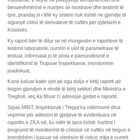
besueshmërinë e marrjes së mostrave dhe testimit të
tyre, prandaj si i tillë ky sistem nuk është në gjendje të
sigurojë cilësi të derivateve të naftës për qytetarët e
Kosovës.
Ky raport bëri të ditur se në mungesën e raporteve të
testimit laboratorik, numrin e ulët të parametrave të
testuar, informatat jo të plota e pamundësinë e
identifikimit të Trupave Inspektuese, monitorimin
joadekuat.
Kanë kaluar katër vjet që nga dalja e këtij raporti që
tregon gjendjen e rëndë të këtij sektori dhe Ministria e
Tregtisë, veç ka filluar t’i adresojë gjetjet e raportit.
Sipas MINT, Inspektorati i Tregut ka ndërmarrë disa
veprime për adresim të gjetjeve të evidentuara në
raportin e ZKA-së, ku ndër të tjera është: hartimi i
programit të monitorimit të cilësisë së naftës në tregun e
brendshëm i bazuar në vlerësim të riskut; rritja e numrit