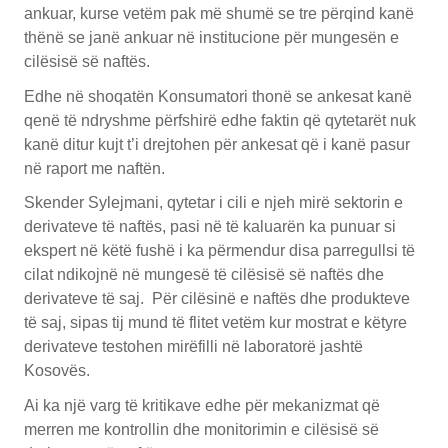
ankuar, kurse vetëm pak më shumë se tre përqind kanë
thënë se janë ankuar në institucione për mungesën e
cilësisë së naftës.
Edhe në shoqatën Konsumatori thonë se ankesat kanë
qenë të ndryshme përfshirë edhe faktin që qytetarët nuk
kanë ditur kujt t’i drejtohen për ankesat që i kanë pasur
në raport me naftën.
Skender Sylejmani, qytetar i cili e njeh mirë sektorin e
derivateve të naftës, pasi në të kaluarën ka punuar si
ekspert në këtë fushë i ka përmendur disa parregullsi të
cilat ndikojnë në mungesë të cilësisë së naftës dhe
derivateve të saj. Për cilësinë e naftës dhe produkteve
të saj, sipas tij mund të flitet vetëm kur mostrat e këtyre
derivateve testohen mirëfilli në laboratorë jashtë
Kosovës.
Ai ka një varg të kritikave edhe për mekanizmat që
merren me kontrollin dhe monitorimin e cilësisë së