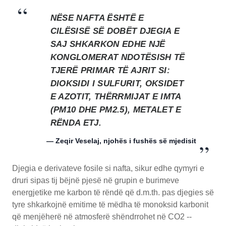
NËSE NAFTA ËSHTË E
CILËSISË SË DOBËT DJEGIA E
SAJ SHKARKON EDHE NJË
KONGLOMERAT NDOTËSISH TË
TJERË PRIMAR TË AJRIT SI:
DIOKSIDI I SULFURIT, OKSIDET
E AZOTIT, THËRRMIJAT E IMTA
(PM10 DHE PM2.5), METALET E
RËNDA ETJ.
— Zeqir Veselaj, njohës i fushës së mjedisit
Djegia e derivateve fosile si nafta, sikur edhe qymyri e
druri sipas tij bëjnë pjesë në grupin e burimeve
energjetike me karbon të rëndë që d.m.th. pas djegies së
tyre shkarkojnë emitime të mëdha të monoksid karbonit
që menjëherë në atmosferë shëndrrohet në CO2 --