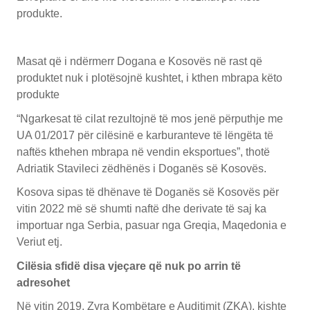
produkte.
Masat që i ndërmerr Dogana e Kosovës në rast që
produktet nuk i plotësojnë kushtet, i kthen mbrapa këto
produkte
“Ngarkesat të cilat rezultojnë të mos jenë përputhje me
UA 01/2017 për cilësinë e karburanteve të lëngëta të
naftës kthehen mbrapa në vendin eksportues”, thotë
Adriatik Stavileci zëdhënës i Doganës së Kosovës.
Kosova sipas të dhënave të Doganës së Kosovës për
vitin 2022 më së shumti naftë dhe derivate të saj ka
importuar nga Serbia, pasuar nga Greqia, Maqedonia e
Veriut etj.
Cilësia sfidë disa vjeçare që nuk po arrin të
adresohet
Në vitin 2019, Zyra Kombëtare e Auditimit (ZKA), kishte