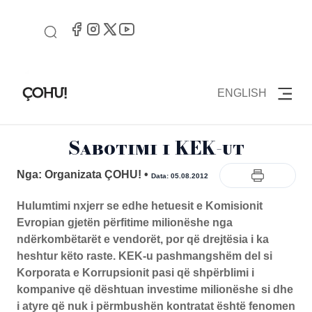
ENGLISH
Sabotimi i KEK-ut
Nga: Organizata ÇOHU!
•
Data: 05.08.2012
Hulumtimi nxjerr se edhe hetuesit e Komisionit
Evropian gjetën përfitime milionëshe nga
ndërkombëtarët e vendorët, por që drejtësia i ka
heshtur këto raste. KEK-u pashmangshëm del si
Korporata e Korrupsionit pasi që shpërblimi i
kompanive që dështuan investime milionëshe si dhe
i atyre që nuk i përmbushën kontratat është fenomen