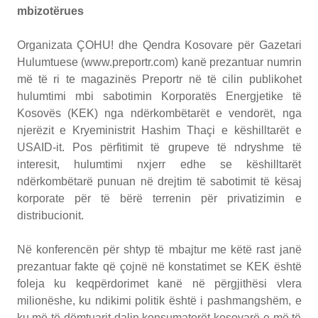
mbizotërues
Organizata ÇOHU! dhe Qendra Kosovare për Gazetari
Hulumtuese (www.preportr.com) kanë prezantuar numrin
më të ri te magazinës Preportr në të cilin publikohet
hulumtimi mbi sabotimin Korporatës Energjetike të
Kosovës (KEK) nga ndërkombëtarët e vendorët, nga
njerëzit e Kryeministrit Hashim Thaçi e këshilltarët e
USAID-it. Pos përfitimit të grupeve të ndryshme të
interesit, hulumtimi nxjerr edhe se këshilltarët
ndërkombëtarë punuan në drejtim të sabotimit të kësaj
korporate për të bërë terrenin për privatizimin e
distribucionit.
Në konferencën për shtyp të mbajtur me këtë rast janë
prezantuar fakte që çojnë në konstatimet se KEK është
foleja ku keqpërdorimet kanë në përgjithësi vlera
milionëshe, ku ndikimi politik është i pashmangshëm, e
ku më të dëmtuarit dalin konsumatorët kosovarë e më të