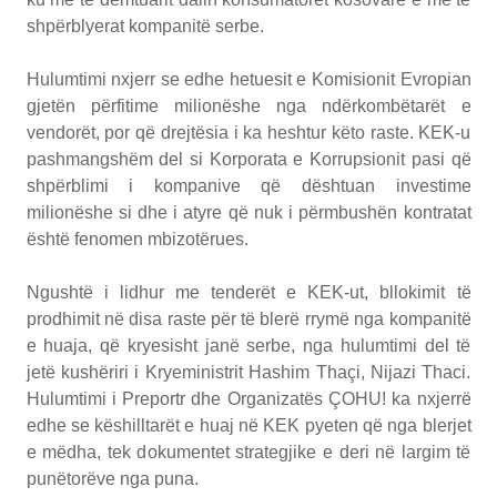
shpërblyerat kompanitë serbe.
Hulumtimi nxjerr se edhe hetuesit e Komisionit Evropian
gjetën përfitime milionëshe nga ndërkombëtarët e
vendorët, por që drejtësia i ka heshtur këto raste. KEK-u
pashmangshëm del si Korporata e Korrupsionit pasi që
shpërblimi i kompanive që dështuan investime
milionëshe si dhe i atyre që nuk i përmbushën kontratat
është fenomen mbizotërues.
Ngushtë i lidhur me tenderët e KEK-ut, bllokimit të
prodhimit në disa raste për të blerë rrymë nga kompanitë
e huaja, që kryesisht janë serbe, nga hulumtimi del të
jetë kushëriri i Kryeministrit Hashim Thaçi, Nijazi Thaci.
Hulumtimi i Preportr dhe Organizatës ÇOHU! ka nxjerrë
edhe se këshilltarët e huaj në KEK pyeten që nga blerjet
e mëdha, tek dokumentet strategjike e deri në largim të
punëtorëve nga puna.