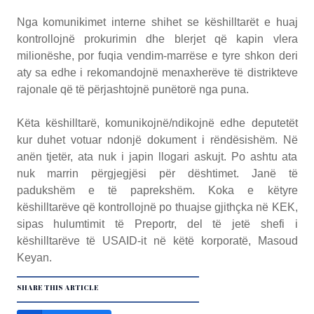
Nga komunikimet interne shihet se këshilltarët e huaj
kontrollojnë prokurimin dhe blerjet që kapin vlera
milionëshe, por fuqia vendim-marrëse e tyre shkon deri
aty sa edhe i rekomandojnë menaxherëve të distrikteve
rajonale që të përjashtojnë punëtorë nga puna.
Këta këshilltarë, komunikojnë/ndikojnë edhe deputetët
kur duhet votuar ndonjë dokument i rëndësishëm. Në
anën tjetër, ata nuk i japin llogari askujt. Po ashtu ata
nuk marrin përgjegjësi për dështimet. Janë të
padukshëm e të paprekshëm. Koka e këtyre
këshilltarëve që kontrollojnë po thuajse gjithçka në KEK,
sipas hulumtimit të Preportr, del të jetë shefi i
këshilltarëve të USAID-it në këtë korporatë, Masoud
Keyan.
SHARE THIS ARTICLE