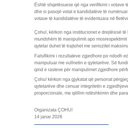
Është shqetësuese që nga verifikimi i votave 
dhe si pasojë votat e kandidatëve të numërua
votave të kandidatëve të evidentuara në fletëv
Çohu!, kërkon nga institucionet e drejtësisë t
mundshëm të manipulimit apo mosrespektimit të 
qytetar duhet të trajtohet me seriozitet maksi
Falsifikimi i rezultateve zgjedhore po ndodh
manipuluar me vullnetin e qytetarëve. Së fund
qind e rasteve për manipulimet zgjedhore për
Çohu! kërkon nga gjykatat që personat përgjegj
qytetarëve dhe cenuar integritetin e zgjedhje
proporcionale, me qëllim ndëshkimin dhe parand
Organizata ÇOHU!
14 janar 2026