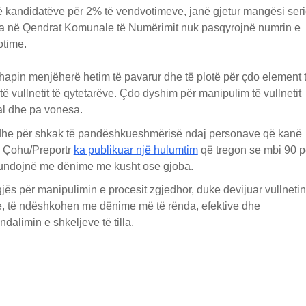
të kandidatëve për 2% të vendvotimeve, janë gjetur mangësi ser
ra në Qendrat Komunale të Numërimit nuk pasqyrojnë numrin e
otime.
ë hapin menjëherë hetim të pavarur dhe të plotë për çdo element 
vullnetit të qytetarëve. Çdo dyshim për manipulim të vullnetit
mal dhe pa vonesa.
 edhe për shkak të pandëshkueshmërisë ndaj personave që kanë
i Çohu/Preportr
ka publikuar një hulumtim
që tregon se mbi 90 p
fundojnë me dënime me kusht ose gjoba.
ës për manipulimin e procesit zgjedhor, duke devijuar vullnetin
ve, të ndëshkohen me dënime më të rënda, efektive dhe
alimin e shkeljeve të tilla.