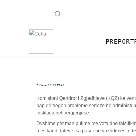
PREPORT
•
Data: 14.01.2026
Komisioni Qendror i Zgjedhjeve (KQZ) ka vendo
hap që tregon probleme serioze në administri
institucionet përgjegjëse.
Dyshime për manipulime me vota dhe falsifikim 
mes kandidatëve, ka pasur në vazhdimësi ndër