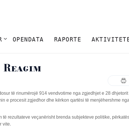
R
OPENDATA
RAPORTE
AKTIVITET
Reagim
sur të rinumërojë 914 vendvotime nga zgjedhjet e 28 dhjetorit
min e procesit zgjedhor dhe kërkon qartësi të menjëhershme ng
të rezultateve veçanërisht brenda subjekteve politike, përkatës
 vite.