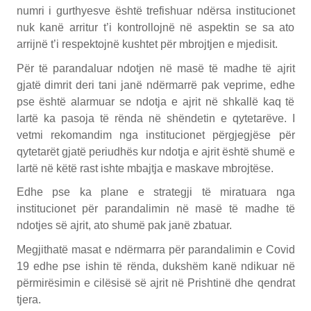
numri i gurthyesve është trefishuar ndërsa institucionet
nuk kanë arritur t’i kontrollojnë në aspektin se sa ato
arrijnë t’i respektojnë kushtet për mbrojtjen e mjedisit.
Për të parandaluar ndotjen në masë të madhe të ajrit
gjatë dimrit deri tani janë ndërmarrë pak veprime, edhe
pse është alarmuar se ndotja e ajrit në shkallë kaq të
lartë ka pasoja të rënda në shëndetin e qytetarëve. I
vetmi rekomandim nga institucionet përgjegjëse për
qytetarët gjatë periudhës kur ndotja e ajrit është shumë e
lartë në këtë rast ishte mbajtja e maskave mbrojtëse.
Edhe pse ka plane e strategji të miratuara nga
institucionet për parandalimin në masë të madhe të
ndotjes së ajrit, ato shumë pak janë zbatuar.
Megjithatë masat e ndërmarra për parandalimin e Covid
19 edhe pse ishin të rënda, dukshëm kanë ndikuar në
përmirësimin e cilësisë së ajrit në Prishtinë dhe qendrat
tjera.