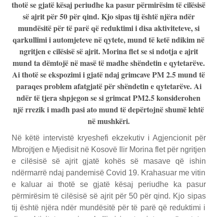
thotë se gjatë kësaj periudhe ka pasur përmirësim të cilësisë
së ajrit për 50 për qind. Kjo sipas tij është njëra ndër
mundësitë për të parë që reduktimi i disa aktiviteteve, si
qarkullimi i automjeteve në qytete, mund të ketë ndikim në
ngritjen e cilësisë së ajrit. Morina flet se si ndotja e ajrit
mund ta dëmtojë në masë të madhe shëndetin e qytetarëve.
Ai thotë se ekspozimi i gjatë ndaj grimcave PM 2.5 mund të
paraqes problem afatgjatë për shëndetin e qytetarëve. Ai
ndër të tjera shpjegon se si grimcat PM2.5 konsiderohen
një rrezik i madh pasi ato mund të depërtojnë shumë lehtë
në mushkëri.
Në këtë intervistë kryeshefi ekzekutiv i Agjencionit për
Mbrojtjen e Mjedisit në Kosovë Ilir Morina flet për ngritjen
e cilësisë së ajrit gjatë kohës së masave që ishin
ndërmarrë ndaj pandemisë Covid 19. Krahasuar me vitin
e kaluar ai thotë se gjatë kësaj periudhe ka pasur
përmirësim të cilësisë së ajrit për 50 për qind. Kjo sipas
tij është njëra ndër mundësitë për të parë që reduktimi i