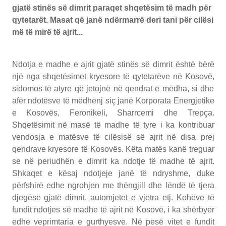
gjatë stinës së dimrit paraqet shqetësim të madh për
qytetarët. Masat që janë ndërmarrë deri tani për cilësi
më të mirë të ajrit...
Ndotja e madhe e ajrit gjatë stinës së dimrit është bërë
një nga shqetësimet kryesore të qytetarëve në Kosovë,
sidomos të atyre që jetojnë në qendrat e mëdha, si dhe
afër ndotësve të mëdhenj siç janë Korporata Energjetike
e Kosovës, Feronikeli, Sharrcemi dhe Trepça.
Shqetësimit në masë të madhe të tyre i ka kontribuar
vendosja e matësve të cilësisë së ajrit në disa prej
qendrave kryesore të Kosovës. Këta matës kanë treguar
se në periudhën e dimrit ka ndotje të madhe të ajrit.
Shkaqet e kësaj ndotjeje janë të ndryshme, duke
përfshirë edhe ngrohjen me thëngjill dhe lëndë të tjera
djegëse gjatë dimrit, automjetet e vjetra etj. Kohëve të
fundit ndotjes së madhe të ajrit në Kosovë, i ka shërbyer
edhe veprimtaria e gurthyesve. Në pesë vitet e fundit