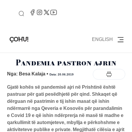
ENGLISH
Pandemia pastron ajrin
Nga: Besa Kalaja
•
Data: 20.06.2019
Gjatë kohës së pandemisë ajri në Prishtinë është
pastruar për gati pesëdhjetë për qind. Shkaqet që
dërguan në pastrimin e tij ishin masat që ishin
ndërmarrë nga Qeveria e Kosovës për parandalimin
e Covid 19 e që ishin ndërprerja në masë të madhe e
qarkullimit të automjeteve, mbyllja e përkohshme e
aktiviteteve publike e private. Megjithatë cilësia e ajrit