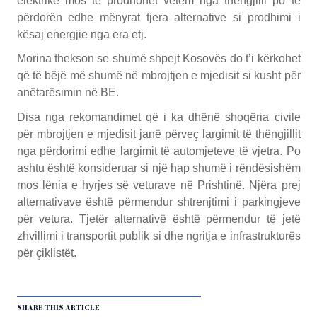
elektrike mos të prodhohet vetëm nga thëngjilli po të
përdorën edhe mënyrat tjera alternative si prodhimi i
kësaj energjie nga era etj.
Morina thekson se shumë shpejt Kosovës do t’i kërkohet
që të bëjë më shumë në mbrojtjen e mjedisit si kusht për
anëtarësimin në BE.
Disa nga rekomandimet që i ka dhënë shoqëria civile
për mbrojtjen e mjedisit janë përveç largimit të thëngjillit
nga përdorimi edhe largimit të automjeteve të vjetra. Po
ashtu është konsideruar si një hap shumë i rëndësishëm
mos lënia e hyrjes së veturave në Prishtinë. Njëra prej
alternativave është përmendur shtrenjtimi i parkingjeve
për vetura. Tjetër alternativë është përmendur të jetë
zhvillimi i transportit publik si dhe ngritja e infrastrukturës
për çiklistët.
SHARE THIS ARTICLE