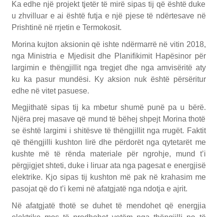
Ka edhe një projekt tjetër të mirë sipas tij që është duke
u zhvilluar e ai është futja e një pjese të ndërtesave në
Prishtinë në rrjetin e Termokosit.
Morina kujton aksionin që ishte ndërmarrë në vitin 2018,
nga Ministria e Mjedisit dhe Planifikimit Hapësinor për
largimin e thëngjillit nga tregjet dhe nga amvisëritë aty
ku ka pasur mundësi. Ky aksion nuk është përsëritur
edhe në vitet pasuese.
Megjithatë sipas tij ka mbetur shumë punë pa u bërë.
Njëra prej masave që mund të bëhej shpejt Morina thotë
se është largimi i shitësve të thëngjillit nga rrugët. Faktit
që thëngjilli kushton lirë dhe përdorët nga qytetarët me
kushte më të rënda materiale për ngrohje, mund t’i
përgjigjet shteti, duke i liruar ata nga pagesat e energjisë
elektrike. Kjo sipas tij kushton më pak në krahasim me
pasojat që do t’i kemi në afatgjatë nga ndotja e ajrit.
Në afatgjatë thotë se duhet të mendohet që energjia