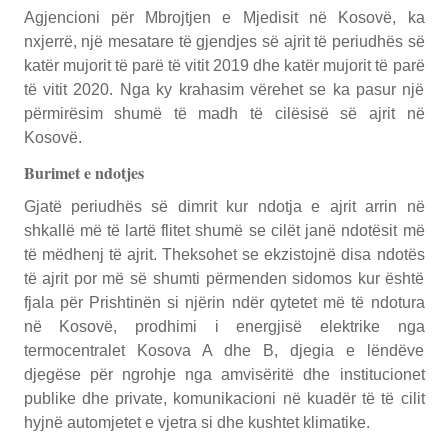
Agjencioni për Mbrojtjen e Mjedisit në Kosovë, ka
nxjerrë, një mesatare të gjendjes së ajrit të periudhës së
katër mujorit të parë të vitit 2019 dhe katër mujorit të parë
të vitit 2020. Nga ky krahasim vërehet se ka pasur një
përmirësim shumë të madh të cilësisë së ajrit në
Kosovë.
Burimet e ndotjes
Gjatë periudhës së dimrit kur ndotja e ajrit arrin në
shkallë më të lartë flitet shumë se cilët janë ndotësit më
të mëdhenj të ajrit. Theksohet se ekzistojnë disa ndotës
të ajrit por më së shumti përmenden sidomos kur është
fjala për Prishtinën si njërin ndër qytetet më të ndotura
në Kosovë, prodhimi i energjisë elektrike nga
termocentralet Kosova A dhe B, djegia e lëndëve
djegëse për ngrohje nga amvisëritë dhe institucionet
publike dhe private, komunikacioni në kuadër të të cilit
hyjnë automjetet e vjetra si dhe kushtet klimatike.