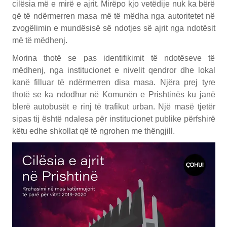
cilësia më e mirë e ajrit. Mirëpo kjo vetëdije nuk ka bërë
që të ndërmerren masa më të mëdha nga autoritetet në
zvogëlimin e mundësisë së ndotjes së ajrit nga ndotësit
më të mëdhenj.
Morina thotë se pas identifikimit të ndotëseve të
mëdhenj, nga institucionet e nivelit qendror dhe lokal
kanë filluar të ndërmerren disa masa. Njëra prej tyre
thotë se ka ndodhur në Komunën e Prishtinës ku janë
blerë autobusët e rinj të trafikut urban. Një masë tjetër
sipas tij është ndalesa për institucionet publike përfshirë
këtu edhe shkollat që të ngrohen me thëngjill.