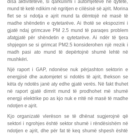
disa aktiviteteve, si qarkullimi i automjeteve në qytete,
mund të ketë ndikim në ngritjen e cilësisë së ajrit. Morina
flet se si ndotja e ajrit mund ta dëmtojë në masë të
madhe shëndetin e qytetarëve. Ai thotë se ekspozimi i
gjatë ndaj grimcave PM 2.5 mund të paraqes problem
afatgjatë për shëndetin e qytetarëve. Ai ndër të tjera
shpjegon se si grimcat PM2.5 konsiderohen një rrezik i
madh pasi ato mund të depërtojnë shumë lehtë në
mushkëri.
Një raport i GAP, ndonëse nuk përjashton sektorin e
energjisë dhe automjetet si ndotës të ajrit, thekson se
këta dy ndotës janë aty edhe gjatë verës. Në fakt thuhet
në raport gjatë dimrit mund të prodhohet më shumë
energji elektrike po as kjo nuk e rritë në masë të madhe
ndotjen e ajrit.
Kjo organizatë vlerëson se të dhënat sugjerojnë që
sektori i ngrohjes është sektor shumë i rëndësishëm në
ndotjen e ajrit, dhe për fat të keq shumë shpesh është