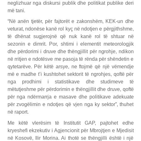
neglizhuar nga diskursi publik dhe politikat publike deri
më tani.
“Në anën tjetër, për fajtorët e zakonshëm, KEK-un dhe
veturat, ndonëse kanë rol kyç në ndotjen e përgjithshme,
të dhënat sugjerojnë që nuk kanë rol të shtuar në
sezonin e dimrit. Por, shtimi i elementit meteorologjik
dhe përdorimi i druve dhe thëngjillit për ngrohje, ndikon
në rritjen e ndotësve me pasoja të rënda për shëndetin e
qytetarëve. Për këtë arsye, ne ftojmë që një vëmendje
më e madhe t’i kushtohet sektorit të ngrohjes, qoftë për
nga prodhimi i statistikave dhe studimeve të
mëtutjeshme për përdorimin e thëngjillit dhe druve, qoftë
për nga ndërmarrja e masave dhe politikave adekuate
për zvogëlimin e ndotjes që vjen nga ky sektor”, thuhet
në raport.
Me këtë vlerësim të Institutit GAP, pajtohet edhe
kryeshefi ekzekutiv i Agjencionit për Mbrojtjen e Mjedisit
në Kosovë, Ilir Morina. Ai thotë se thëngjilli është i një