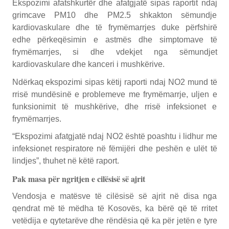
Ekspozimi afatshkurtër dhe afatgjatë sipas raportit ndaj
grimcave PM10 dhe PM2.5 shkakton sëmundje
kardiovaskulare dhe të frymëmarrjes duke përfshirë
edhe përkeqësimin e astmës dhe simptomave të
frymëmarrjes, si dhe vdekjet nga sëmundjet
kardiovaskulare dhe kanceri i mushkërive.
Ndërkaq ekspozimi sipas këtij raporti ndaj NO2 mund të
rrisë mundësinë e problemeve me frymëmarrje, uljen e
funksionimit të mushkërive, dhe rrisë infeksionet e
frymëmarrjes.
“Ekspozimi afatgjatë ndaj NO2 është poashtu i lidhur me
infeksionet respiratore në fëmijëri dhe peshën e ulët të
lindjes”, thuhet në këtë raport.
Pak masa për ngritjen e cilësisë së ajrit
Vendosja e matësve të cilësisë së ajrit në disa nga
qendrat më të mëdha të Kosovës, ka bërë që të rritet
vetëdija e qytetarëve dhe rëndësia që ka për jetën e tyre