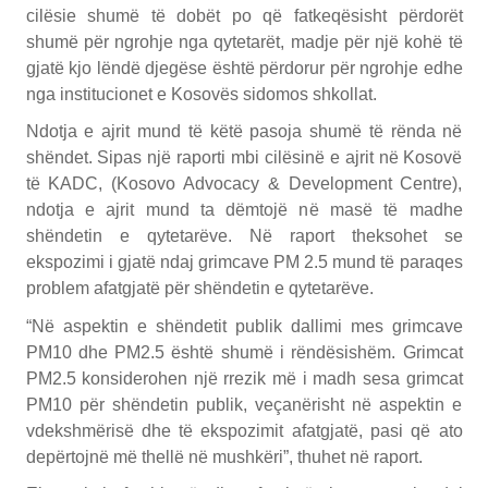
cilësie shumë të dobët po që fatkeqësisht përdorët
shumë për ngrohje nga qytetarët, madje për një kohë të
gjatë kjo lëndë djegëse është përdorur për ngrohje edhe
nga institucionet e Kosovës sidomos shkollat.
Ndotja e ajrit mund të këtë pasoja shumë të rënda në
shëndet. Sipas një raporti mbi cilësinë e ajrit në Kosovë
të KADC, (Kosovo Advocacy & Development Centre),
ndotja e ajrit mund ta dëmtojë në masë të madhe
shëndetin e qytetarëve. Në raport theksohet se
ekspozimi i gjatë ndaj grimcave PM 2.5 mund të paraqes
problem afatgjatë për shëndetin e qytetarëve.
“Në aspektin e shëndetit publik dallimi mes grimcave
PM10 dhe PM2.5 është shumë i rëndësishëm. Grimcat
PM2.5 konsiderohen një rrezik më i madh sesa grimcat
PM10 për shëndetin publik, veçanërisht në aspektin e
vdekshmërisë dhe të ekspozimit afatgjatë, pasi që ato
depërtojnë më thellë në mushkëri”, thuhet në raport.