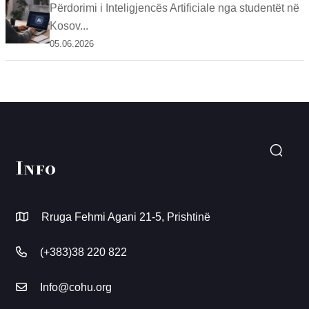
Përdorimi i Inteligjencës Artificiale nga studentët në
Kosov...
05.06.2026
Info
Rruga Fehmi Agani 21-5, Prishtinë
(+383)38 220 822
Info@cohu.org