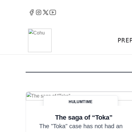
PRE
HULUMTIME
Hazim Misini
The saga of “Toka”
The "Toka" case has not had an