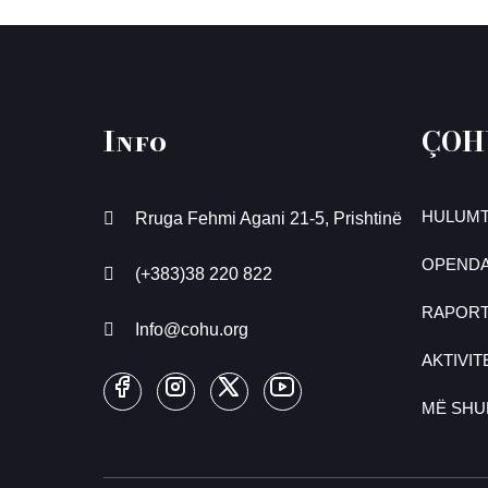
Info
ÇOH
HULUMT
Rruga Fehmi Agani 21-5, Prishtinë
OPENDA
(+383)38 220 822
RAPOR
Info@cohu.org
AKTIVIT
MË SH