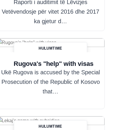
Raporti i auditimit të Lëvizjes
Vetëvendosje për vitet 2016 dhe 2017
ka gjetur d…
HULUMTIME
Hazim Misini
Rugova's "help" with visas
Ukë Rugova is accused by the Special
Prosecution of the Republic of Kosovo
that…
HULUMTIME