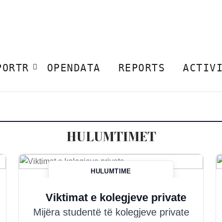
PORTR
OPENDATA
REPORTS
ACTIV
HULUMTIMET
HULUMTIME
Hazim Misini
Viktimat e kolegjeve private
Mijëra studentë të kolegjeve private