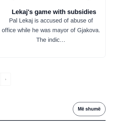
Hazim Misini
Lekaj's game with subsidies
Pal Lekaj is accused of abuse of
office while he was mayor of Gjakova.
The indic…
›
Më shumë