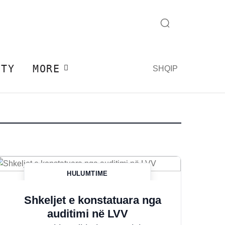
ITY
MORE
SHQIP
HULUMTIME
Hazim Misini
Shkeljet e konstatuara nga
auditimi në LVV