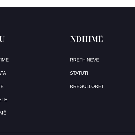
U
NDIHMË
IME
RRETH NEVE
TA
STATUTI
TE
RREGULLORET
ETE
UMË