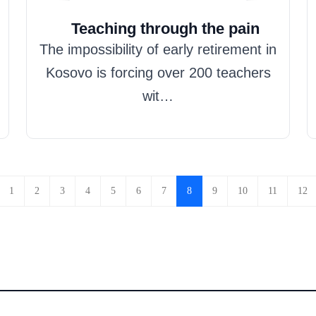
Hazim Misini
Teaching through the pain
The impossibility of early retirement in
Kosovo is forcing over 200 teachers
wit…
1
2
3
4
5
6
7
8
9
10
11
12